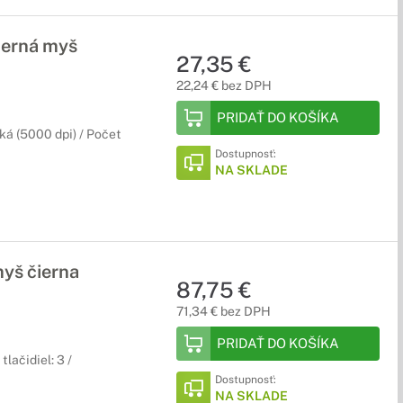
erná myš
27,35 €
22,24 € bez DPH
PRIDAŤ DO KOŠÍKA
ká (5000 dpi) / Počet
Dostupnosť:
NA SKLADE
yš čierna
87,75 €
71,34 € bez DPH
PRIDAŤ DO KOŠÍKA
lačidiel: 3 /
Dostupnosť:
NA SKLADE