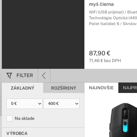
myš čierna
WiFi (USB prijímač) / Blue
Technológia: Optická (440
Počet tlačidiel: 6 / Skrolo
87,90 €
71,46 € bez DPH
FILTER
NAJNOVŠIE
NAJPR
ZÁKLADNÝ
ROZŠÍRENÝ
Na sklade
VÝROBCA