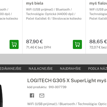
myš biela
myš fialo
tooth /
WiFi (USB prijímač) / Bluetooth /
WiFi (USB pr
00 dpi) /
Technológia: Optická (44000 dpi) /
Technológia:
vacie koliesko
Počet tlačidiel: 6 / Skrolovacie koliesko
Počet tlačidi
87,90 €
88,65 €
71,46 € bez DPH
72,07 € be
EDÁVANEJŠIE
NAJLACNEJŠIE
NAJDRAHŠIE
PODĽA NÁZ
LOGITECH G305 X SuperLight myš 
kód produktu:
910-007739
WiFi (USB prijímač) / Bluetooth / Technológia: Opti