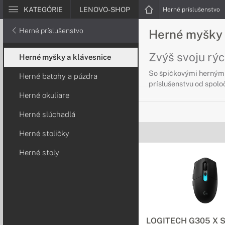
KATEGÓRIE
LENOVO-SHOP
Herné príslušenstvo
Herné príslušenstvo
Herné myšky 
Zvýš svoju rýc
Herné myšky a klávesnice
So špičkovými hernými
Herné batohy a púzdra
príslušenstvu od spolo
Herné okuliare
Herné slúchadlá
Herné stoličky
Herné stoly
LOGITECH G305 X S