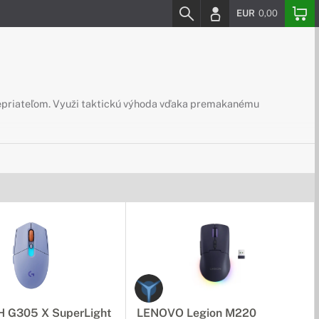
EUR
0,00
nepriateľom. Využi taktickú výhoda vďaka premakanému
 G305 X SuperLight
LENOVO Legion M220