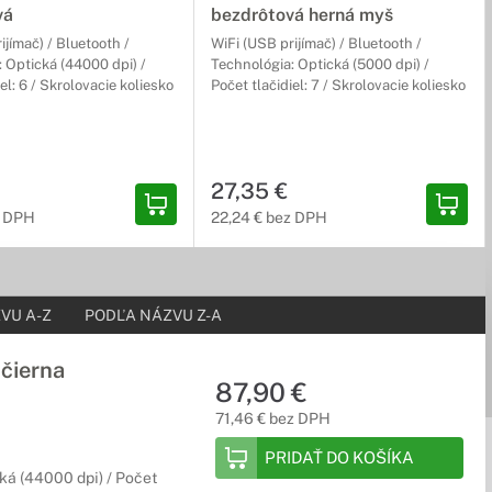
vá
bezdrôtová herná myš
ijímač) / Bluetooth /
WiFi (USB prijímač) / Bluetooth /
 Optická (44000 dpi) /
Technológia: Optická (5000 dpi) /
el: 6 / Skrolovacie koliesko
Počet tlačidiel: 7 / Skrolovacie koliesko
27,35 €
z DPH
22,24 € bez DPH
VU A-Z
PODĽA NÁZVU Z-A
čierna
87,90 €
71,46 € bez DPH
PRIDAŤ DO KOŠÍKA
cká (44000 dpi) / Počet