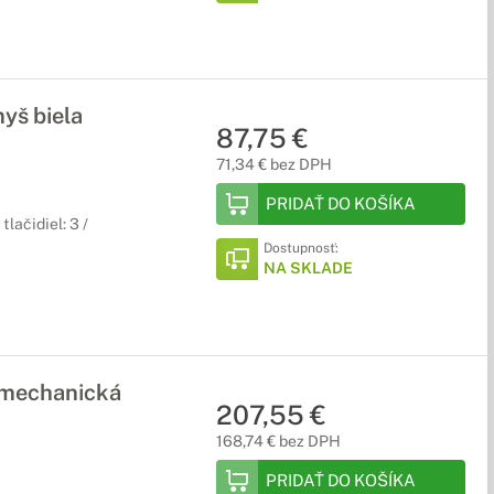
yš biela
87,75 €
71,34 € bez DPH
PRIDAŤ DO KOŠÍKA
lačidiel: 3 /
Dostupnosť:
NA SKLADE
 mechanická
207,55 €
168,74 € bez DPH
PRIDAŤ DO KOŠÍKA