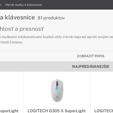
Herné myšky a klávesnice
a klávesnice
81 produktov
hlosť a presnosť
 myškami a klávesnicami budeš vždy o krok napred oproti svojim 
čnosti Lenovo.
ZOBRAZIŤ POPIS
NAJPREDÁVANEJŠIE
uperLight
LOGITECH G305 X SuperLight
LOGITECH