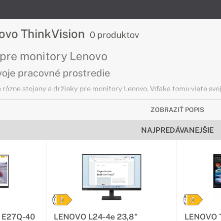
ovo ThinkVision
0 produktov
 pre monitory Lenovo
voje pracovné prostredie
 rôzne stojany a držiaky pre monitory Lenovo. Vďaka tomu viete svoj 
ZOBRAZIŤ POPIS
onitory Lenovo ThinkVision
NAJPREDÁVANEJŠIE
odenné použitie
značujú skvelým pomerom cena / kvalita. Vďaka ich skvelým paramet
ncelárií.
ry Lenovo LEGION
kcie
n E27Q-40
LENOVO L24-4e 23,8"
LENOVO T