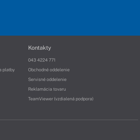
Kontakty
043 4224 771
a platby
Obchodné oddelenie
Servisné oddelenie
Reklamácia tovaru
TeamViewer (vzdialená podpora)