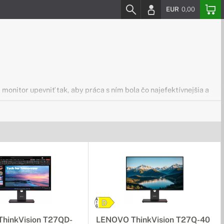
EUR
0,00
monitor upevniť tak, aby práca s ním bola čo najefektívnejšia a
rom ich môžte bez problémov použiť nielen v domácnosti, ale
hinkVision T27QD-
LENOVO ThinkVision T27Q-40