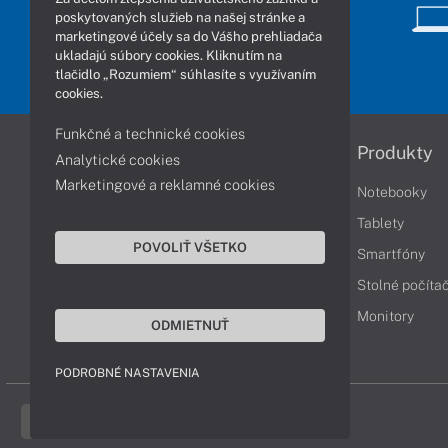
poskytovaných služieb na našej stránke a
marketingové účely sa do Vášho prehliadača
ukladajú súbory cookies. Kliknutím na
tlačidlo „Rozumiem“ súhlasíte s využívaním
cookies.
Funkčné a technické cookies
Informácie
Produkty
Analytické cookies
Marketingové a reklamné cookies
Obchodné podmienky
Notebooky
Reklamačné podmienky
Tablety
POVOLIŤ VŠETKO
Ochrana osobných údajov
Smartfóny
Vrátenie tovaru
Stolné počíta
Vyhlásenie o prístupnosti
Monitory
ODMIETNUŤ
Cookies
PODROBNÉ NASTAVENIA