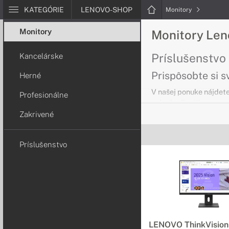
KATEGÓRIE
LENOVO-SHOP
Monitory
Monitory
Monitory Len
Príslušenstvo
Kancelárske
Prispôsobte si s
Herné
V našej ponuke nájdete
Profesionálne
najpohodlnejšia.
Zakrivené
Kancelárske m
Príslušenstvo
Skvelé pre každ
Monitory Lenovo sa vy
aj pri bežnej práci v ka
Herné monito
Pripravené do a
LENOVO ThinkVisio