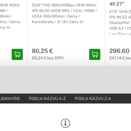
40 27"
h hier zaručene ocení kvalitné parametre herných monitorov Lenovo
16:9) 100Hz
23,8" FHD 1920x1080px (16:9) 100Hz
erov.
MI /
IPS WLED sRGB 99% / VGA / HDMI /
27,0" QHD 2
100mm /
VESA 100x100mm / čierny /
IPS WLED s
ľný / čierny
Kancelársky / 3r (3r) Carry-In
DisplayPort 
 monitory Lenovo ThinkVision
arry-In
USB 3.2 / US
Low Blue Lig
esionálov
100x100mm 
prácu to najlepšie? Profesionálne monitory od spoločnosti Lenovo m
nastaviteľný
80,25 €
296,60
(3r) Carry-In
avkám našich zákazníkov.
65,24 € bez DPH
241,14 € b
itory Lenovo
az pri práci či zábave
ždý bod rovnako ďaleko od očí, a vy tak veľmi dobre vidíte aj do kra
h používateľov.
JDRAHŠIE
PODĽA NÁZVU A-Z
PODĽA NÁZVU Z-A