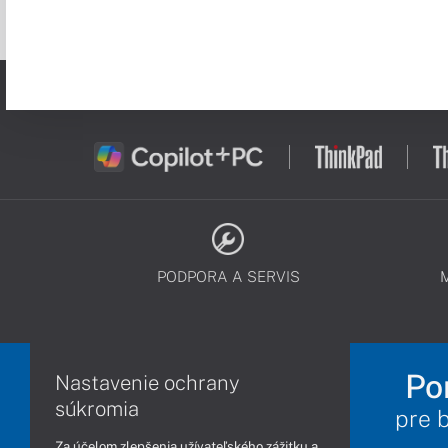
PODPORA A SERVIS
Po
Nastavenie ochrany
súkromia
pre 
Za účelom zlepšenia užívateľského zážitku a