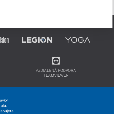
VZDIALENÁ PODPORA
TEAMVIEWER
avky.
ujú,
rebujete