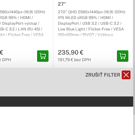
27"
. Odteraz si môžte užívať ničím nerušené hranie bez sekania
560x1440px (16:9) 120Hz
27,0" QHD 2560x1440px (16:9) 120Hz
RGB 99% / HDMI /
IPS WLED sRGB 99% / HDMI /
/ DisplayPort-výstup /
DisplayPort / USB 3.2 / USB-C 3.2 /
B-C 3.2 / LAN (RJ-45) /
Low Blue Light / Flicker-Free / VESA
ht / Flicker-Free / VESA
100x100mm / PIVOT / Výškovo
/ PIVOT / Výškovo
nastaviteľný / čierny / Kancelársky / 3r
ajú parametre prispôsobené na to, aby vyhoveli aj tým
 / čierny / Kancelársky / 3r
(3r) Carry-In
 €
235,90 €
ez DPH
191,79 € bez DPH
ZRUŠIŤ FILTER
jov monitora. Ohnuté monitory Lenovo sú ideálne pre hráčov a