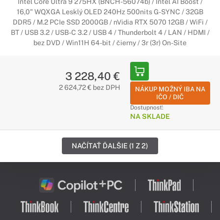
Intel Core Ultra 9 275HX (BNCH-56074b) / Intel AI Boost /
16,0" WQXGA Lesklý OLED 240Hz 500nits G-SYNC / 32GB
DDR5 / M.2 PCIe SSD 2000GB / nVidia RTX 5070 12GB / WiFi /
BT / USB 3.2 / USB-C 3.2 / USB 4 / Thunderbolt 4 / LAN / HDMI /
bez DVD / Win11H 64-bit / čierny / 3r (3r) On-Site
3 228,40 €
2 624,72 € bez DPH
NÁKUP MOŽNÝ IBA NA
IČO / DIČ
Dostupnosť:
NA SKLADE
NAČÍTAŤ ĎALŠIE (1 Z 2)