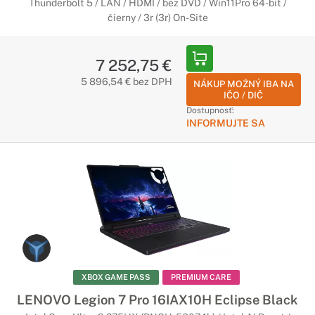
Thunderbolt 5 / LAN / HDMI / bez DVD / Win11Pro 64-bit /
čierny / 3r (3r) On-Site
7 252,75 €
5 896,54 € bez DPH
NÁKUP MOŽNÝ IBA NA
IČO / DIČ
Dostupnosť:
INFORMUJTE SA
XBOX GAME PASS
PREMIUM CARE
LENOVO Legion 7 Pro 16IAX10H Eclipse Black