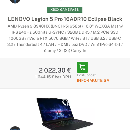
XBOX GAME PASS
LENOVO Legion 5 Pro 16ADR10 Eclipse Black
AMD Ryzen 9 8940HX (BNCH-51658b) / 16,0" WQXGA Matný
IPS 240Hz 500nits G-SYNC / 32GB DDR5 / M.2 PCIe SSD
1000GB / nVidia RTX 5070 8GB / WiFi / BT / USB 3.2 / USB-C
3.2 / Thunderbolt 4 / LAN / HDMI / bez DVD / Win11Pro 64-bit /
čierny / 3r (3r) Carry-In
2 022,30 €
Dostupnosť:
1 644,15 € bez DPH
INFORMUJTE SA