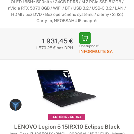
OLED 165Hz 500nits / 24GB DDR5 / M.2 PCIe SSD 512GB /
nVidia RTX 5070 8GB / WiFi / BT / USB 3.2 / USB-C 3.2 / LAN /
HDMI / bez DVD / Bez operačného systému / čierny / 2r (2r)
Carry-In, NEOBSAHUJE adaptér
1 931,45 €
Dostupnosť:
1 570,28 € bez DPH
INFORMUJTE SA
3-ROČNÁ ZÁRUKA
LENOVO Legion 5 15IRX10 Eclipse Black