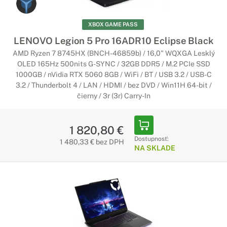
XBOX GAME PASS
LENOVO Legion 5 Pro 16ADR10 Eclipse Black
AMD Ryzen 7 8745HX (BNCH-46859b) / 16,0" WQXGA Lesklý
OLED 165Hz 500nits G-SYNC / 32GB DDR5 / M.2 PCIe SSD
1000GB / nVidia RTX 5060 8GB / WiFi / BT / USB 3.2 / USB-C
3.2 / Thunderbolt 4 / LAN / HDMI / bez DVD / Win11H 64-bit /
čierny / 3r (3r) Carry-In
1 820,80 €
Dostupnosť:
1 480,33 € bez DPH
NA SKLADE