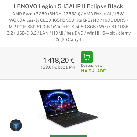
LENOVO Legion 5 15AHP11 Eclipse Black
AMD Ryzen 7 250 (BNCH-23552b) / AMD Ryzen AI / 15,3"
WQXGA Lesklý OLED 165Hz 500nits G-SYNC / 16GB DDR5 /
M.2 PCIe SSD 512GB / nVidia RTX 5050 8GB / WiFi / BT / USB
3.2 / USB-C 3.2 / LAN / HDMI / bez DVD / Win11H 64-bit / čierny
/ 2r (2r) Carry-In
1 418,20 €
Dostupnosť:
1 153,01 € bez DPH
NA SKLADE