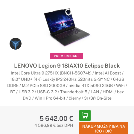
PREMIUM CARE
LENOVO Legion 9 18IAX10 Eclipse Black
Intel Core Ultra 9 275HX (BNCH-56074b) / Intel AI Boost /
18,0" UHD+ (4K) Lesklý IPS 240Hz 520nits G-SYNC / 64GB
DDR5 / M.2 PCIe SSD 2000GB / nVidia RTX 5090 24GB / WiFi /
BT / USB 3.2 / USB-C 3.2 / Thunderbolt 5 / LAN / HDMI / bez
DVD / Win11Pro 64-bit / čierny / 3r (3r) On-Site
5 642,00 €
4 586,99 € bez DPH
NÁKUP MOŽNÝ IBA NA
IČO / DIČ