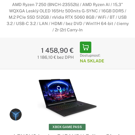
AMD Ryzen 7 250 (BNCH-23552b) / AMD Ryzen AI / 15,3"
WQXGA Lesklý OLED 165Hz 500nits G-SYNC / 16GB DDR5 /
M.2 PCIe SSD 512GB / nVidia RTX 5060 8GB / WiFi / BT / USB
3.2 / USB-C 3.2 / LAN / HDMI / bez DVD / Win11H 64-bit / čierny
/ 2r (2r) Carry-In
1 458,90 €
Dostupnosť:
1 186,10 € bez DPH
NA SKLADE
XBOX GAME PASS