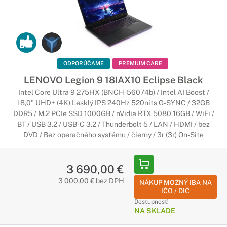
ODPORÚČAME
PREMIUM CARE
LENOVO Legion 9 18IAX10 Eclipse Black
Intel Core Ultra 9 275HX (BNCH-56074b) / Intel AI Boost /
18,0" UHD+ (4K) Lesklý IPS 240Hz 520nits G-SYNC / 32GB
DDR5 / M.2 PCIe SSD 1000GB / nVidia RTX 5080 16GB / WiFi /
BT / USB 3.2 / USB-C 3.2 / Thunderbolt 5 / LAN / HDMI / bez
DVD / Bez operačného systému / čierny / 3r (3r) On-Site
3 690,00 €
3 000,00 € bez DPH
NÁKUP MOŽNÝ IBA NA
IČO / DIČ
Dostupnosť:
NA SKLADE