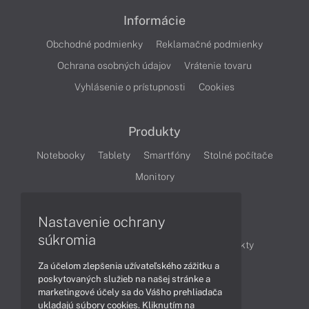
Informácie
Obchodné podmienky
Reklamačné podmienky
Ochrana osobných údajov
Vrátenie tovaru
Vyhlásenie o prístupnosti
Cookies
Produkty
Notebooky
Tablety
Smartfóny
Stolné počítače
Monitory
Nastavenie ochrany
Články
súkromia
Obchodné informácie
Novinky
Produkty
Za účelom zlepšenia užívateľského zážitku a
Technológie
Videá
poskytovaných služieb na našej stránke a
marketingové účely sa do Vášho prehliadača
ukladajú súbory cookies. Kliknutím na