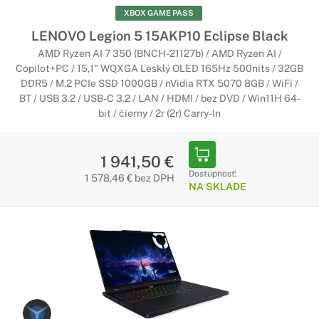
XBOX GAME PASS
LENOVO Legion 5 15AKP10 Eclipse Black
AMD Ryzen AI 7 350 (BNCH-21127b) / AMD Ryzen AI /
Copilot+PC / 15,1" WQXGA Lesklý OLED 165Hz 500nits / 32GB
DDR5 / M.2 PCIe SSD 1000GB / nVidia RTX 5070 8GB / WiFi /
BT / USB 3.2 / USB-C 3.2 / LAN / HDMI / bez DVD / Win11H 64-
bit / čierny / 2r (2r) Carry-In
1 941,50 €
Dostupnosť:
1 578,46 € bez DPH
NA SKLADE