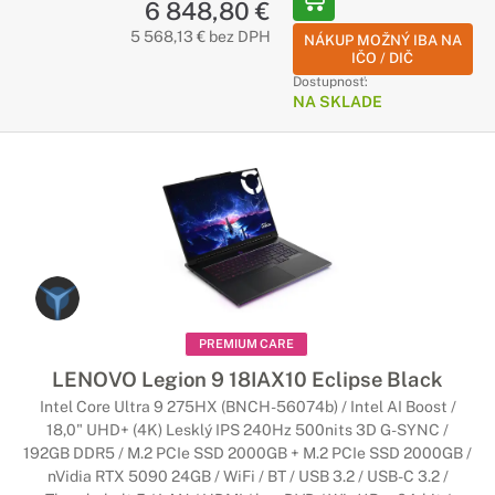
6 848,80 €
5 568,13 € bez DPH
NÁKUP MOŽNÝ IBA NA
IČO / DIČ
Dostupnosť:
NA SKLADE
PREMIUM CARE
LENOVO Legion 9 18IAX10 Eclipse Black
Intel Core Ultra 9 275HX (BNCH-56074b) / Intel AI Boost /
18,0" UHD+ (4K) Lesklý IPS 240Hz 500nits 3D G-SYNC /
192GB DDR5 / M.2 PCIe SSD 2000GB + M.2 PCIe SSD 2000GB /
nVidia RTX 5090 24GB / WiFi / BT / USB 3.2 / USB-C 3.2 /