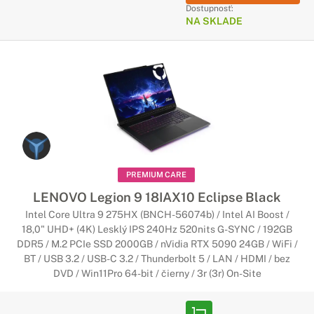
Dostupnosť:
NA SKLADE
PREMIUM CARE
LENOVO Legion 9 18IAX10 Eclipse Black
Intel Core Ultra 9 275HX (BNCH-56074b) / Intel AI Boost /
18,0" UHD+ (4K) Lesklý IPS 240Hz 520nits G-SYNC / 192GB
DDR5 / M.2 PCIe SSD 2000GB / nVidia RTX 5090 24GB / WiFi /
BT / USB 3.2 / USB-C 3.2 / Thunderbolt 5 / LAN / HDMI / bez
DVD / Win11Pro 64-bit / čierny / 3r (3r) On-Site