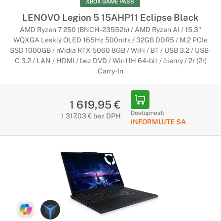
XBOX GAME PASS
LENOVO Legion 5 15AHP11 Eclipse Black
AMD Ryzen 7 250 (BNCH-23552b) / AMD Ryzen AI / 15,3"
WQXGA Lesklý OLED 165Hz 500nits / 32GB DDR5 / M.2 PCIe
SSD 1000GB / nVidia RTX 5060 8GB / WiFi / BT / USB 3.2 / USB-
C 3.2 / LAN / HDMI / bez DVD / Win11H 64-bit / čierny / 2r (2r)
Carry-In
1 619,95 €
Dostupnosť:
1 317,03 € bez DPH
INFORMUJTE SA