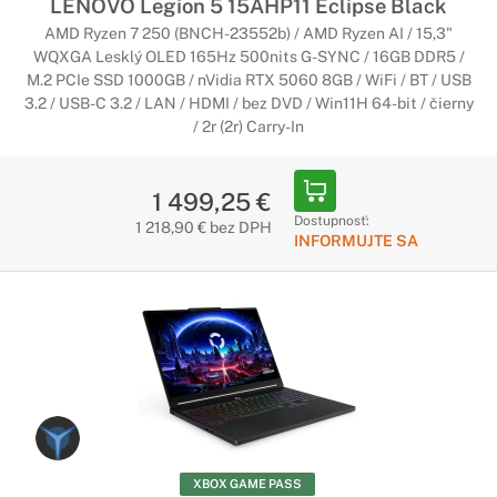
LENOVO Legion 5 15AHP11 Eclipse Black
AMD Ryzen 7 250 (BNCH-23552b) / AMD Ryzen AI / 15,3"
WQXGA Lesklý OLED 165Hz 500nits G-SYNC / 16GB DDR5 /
M.2 PCIe SSD 1000GB / nVidia RTX 5060 8GB / WiFi / BT / USB
3.2 / USB-C 3.2 / LAN / HDMI / bez DVD / Win11H 64-bit / čierny
/ 2r (2r) Carry-In
1 499,25 €
Dostupnosť:
1 218,90 € bez DPH
INFORMUJTE SA
XBOX GAME PASS