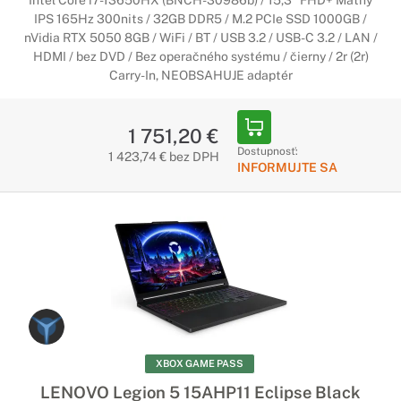
Intel Core i7-13650HX (BNCH-30986b) / 15,3" FHD+ Matný
IPS 165Hz 300nits / 32GB DDR5 / M.2 PCIe SSD 1000GB /
nVidia RTX 5050 8GB / WiFi / BT / USB 3.2 / USB-C 3.2 / LAN /
HDMI / bez DVD / Bez operačného systému / čierny / 2r (2r)
Carry-In, NEOBSAHUJE adaptér
1 751,20 €
Dostupnosť:
1 423,74 € bez DPH
INFORMUJTE SA
XBOX GAME PASS
LENOVO Legion 5 15AHP11 Eclipse Black