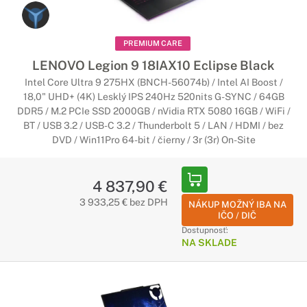
PREMIUM CARE
LENOVO Legion 9 18IAX10 Eclipse Black
Intel Core Ultra 9 275HX (BNCH-56074b) / Intel AI Boost /
18,0" UHD+ (4K) Lesklý IPS 240Hz 520nits G-SYNC / 64GB
DDR5 / M.2 PCIe SSD 2000GB / nVidia RTX 5080 16GB / WiFi /
BT / USB 3.2 / USB-C 3.2 / Thunderbolt 5 / LAN / HDMI / bez
DVD / Win11Pro 64-bit / čierny / 3r (3r) On-Site
4 837,90 €
3 933,25 € bez DPH
NÁKUP MOŽNÝ IBA NA
IČO / DIČ
Dostupnosť:
NA SKLADE