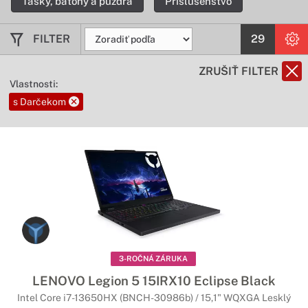
Tašky, batohy a púzdra
Príslušenstvo
FILTER
29
ZRUŠIŤ FILTER
Vlastnosti:
s Darčekom
3-ROČNÁ ZÁRUKA
LENOVO Legion 5 15IRX10 Eclipse Black
Intel Core i7-13650HX (BNCH-30986b) / 15,1" WQXGA Lesklý