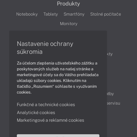
Produkty
Notebooky
Tablety
Smartfóny
Stolné počítače
Monitory
Nastavenie ochrany
Články
súkromia
Obchodné informácie
Novinky
Produkty
Za účelom zlepšenia užívateľského zážitku a
Technológie
Videá
poskytovaných služieb na našej stránke a
marketingové účely sa do Vášho prehliadača
ukladajú súbory cookies. Kliknutím na
Obsah
tlačidlo „Rozumiem“ súhlasíte s využívaním
cookies.
Ako nakupovať
Možnosti doručenia a platby
Podpora a servis
Servisné služby
Cenník servisu
Funkčné a technické cookies
Analytické cookies
Marketingové a reklamné cookies
Kontakty
043 4224 771
Obchodné oddelenie