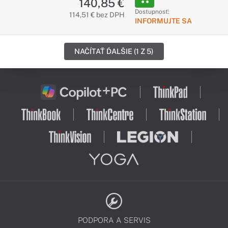
140,85 €
Dostupnosť:
114,51 € bez DPH
INFORMUJTE SA
NAČÍTAŤ ĎALŠIE (1 Z 5)
PODPORA A SERVIS