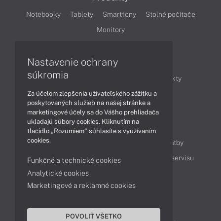
Notebooky
Tablety
Smartfóny
Stolné počítače
Monitory
Nastavenie ochrany
Články
súkromia
Obchodné informácie
Novinky
Produkty
Za účelom zlepšenia užívateľského zážitku a
Technológie
Videá
poskytovaných služieb na našej stránke a
marketingové účely sa do Vášho prehliadača
ukladajú súbory cookies. Kliknutím na
Obsah
tlačidlo „Rozumiem“ súhlasíte s využívaním
cookies.
Ako nakupovať
Možnosti doručenia a platby
Podpora a servis
Servisné služby
Cenník servisu
Funkčné a technické cookies
Analytické cookies
Marketingové a reklamné cookies
Kontakty
043 4224 771
Obchodné oddelenie
POVOLIŤ VŠETKO