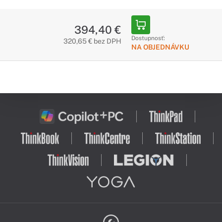
394,40 €
Dostupnosť:
320,65 € bez DPH
NA OBJEDNÁVKU