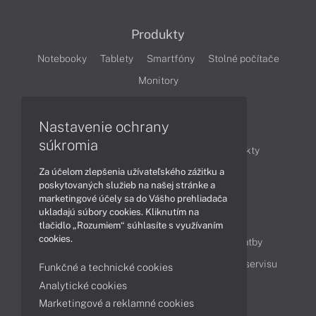
Produkty
Notebooky
Tablety
Smartfóny
Stolné počítače
Monitory
Nastavenie ochrany
Články
súkromia
Obchodné informácie
Novinky
Produkty
Za účelom zlepšenia užívateľského zážitku a
Technológie
Videá
poskytovaných služieb na našej stránke a
marketingové účely sa do Vášho prehliadača
ukladajú súbory cookies. Kliknutím na
Obsah
tlačidlo „Rozumiem“ súhlasíte s využívaním
cookies.
Ako nakupovať
Možnosti doručenia a platby
Podpora a servis
Servisné služby
Cenník servisu
Funkčné a technické cookies
Analytické cookies
Marketingové a reklamné cookies
Kontakty