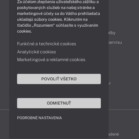
Za účelom zlepšenia užívateľského zážitku a
Technológie
Videá
poskytovaných služieb na našej stránke a
marketingové účely sa do Vášho prehliadača
ukladajú súbory cookies. Kliknutím na
Obsah
tlačidlo „Rozumiem“ súhlasíte s využívaním
cookies.
Ako nakupovať
Možnosti doručenia a platby
Podpora a servis
Servisné služby
Cenník servisu
Funkčné a technické cookies
Analytické cookies
Marketingové a reklamné cookies
Kontakty
043 4224 771
Obchodné oddelenie
POVOLIŤ VŠETKO
Servisné oddelenie
Reklamácia tovaru
TeamViewer (vzdialená podpora)
ODMIETNUŤ
PODROBNÉ NASTAVENIA
LENOVO-SHOP © 2013 - 2026 Všetky práva vyhradené