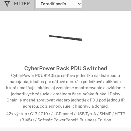
FILTER
CyberPower Rack PDU Switched
CyberPower PDU81405 je sieťová jednotka na distribúciu
napájania, ideálna pre dátové centrá a podnikové aplikácie,
ktorá umožňuje lokálne aj vzdialené monitorovanie a ovládanie
jednotlivých zásuviek v reálnom čase. Vďaka funkcii Daisy
Chain je možné spravovať viacero jednotiek PDU pod jednou IP
adresou, čo zjednodušuje ich správu a dohľad.
42x výstup / C13 / C19 / / LCD panel / USB Typ-A / SNMP / HTTP
(RJ45) / / Softvér: PowerPanel® Business Edition