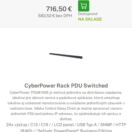
716,50 €
Dostupnosť:
582,52 € bez DPH
NA SKLADE
CyberPower Rack PDU Switched
CyberPower PDU81405 je sieťová jednotka na distribúciu napájania,
ideálna pre dátové centrá a podnikové aplikácie, ktorá umožňuje
lokálne aj vzdialené monitorovanie a ovládanie jednotlivých zásuviek v
reálnom čase. Vďaka funkcii Daisy Chain je možné spravovať viacero
jednotiek PDU pod jednou IP adresou, čo zjednodušuje ich správu a
dohľad.
24x výstup / C13 / C19 / / LCD panel / USB Typ-A / SNMP / HTTP
(RJ45) / / Softvér: PowerPanel® Business Edition