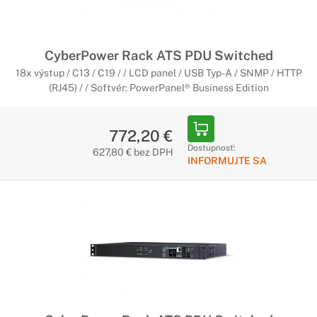
CyberPower Rack ATS PDU Switched
18x výstup / C13 / C19 / / LCD panel / USB Typ-A / SNMP / HTTP
(RJ45) / / Softvér: PowerPanel® Business Edition
772,20 €
Dostupnosť:
627,80 € bez DPH
INFORMUJTE SA