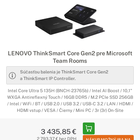
LENOVO ThinkSmart Core Gen2 pre Microsoft
Team Rooms
Súčasťou balenia je ThinkSmart Core Gen2
a ThinkSmart IP Controller.
Intel Core Ultra 5 135H (BNCH-23765b) / Intel AI Boost / 10,1"
WXGA Antireflexný Touch / 16GB DDR5 / M.2 PCIe SSD 256GB
/ Intel / WiFi / BT / USB 2.0 / USB 3.2 / USB-C 3.2 / LAN / HDMI /
HDMI vstup / VESA / Čierny / Mini PC / 3r (3r) On-Site
3 435,85 €
2 793,37 € bez DPH
NÁKUP MOŽNÝ IBA NA