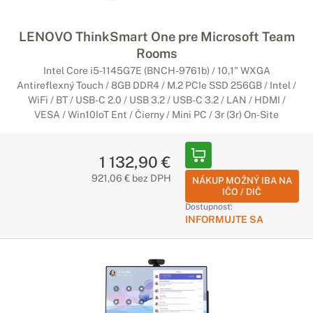
LENOVO ThinkSmart One pre Microsoft Team
Rooms
Intel Core i5-1145G7E (BNCH-9761b) / 10,1" WXGA
Antireflexný Touch / 8GB DDR4 / M.2 PCIe SSD 256GB / Intel /
WiFi / BT / USB-C 2.0 / USB 3.2 / USB-C 3.2 / LAN / HDMI /
VESA / Win10IoT Ent / Čierny / Mini PC / 3r (3r) On-Site
1 132,90 €
921,06 € bez DPH
NÁKUP MOŽNÝ IBA NA
IČO / DIČ
Dostupnosť:
INFORMUJTE SA