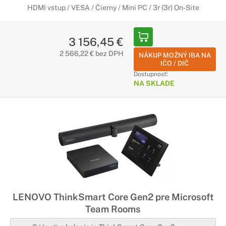
HDMI vstup / VESA / Čierny / Mini PC / 3r (3r) On-Site
3 156,45 €
2 566,22 € bez DPH
NÁKUP MOŽNÝ IBA NA
IČO / DIČ
Dostupnosť:
NA SKLADE
LENOVO ThinkSmart Core Gen2 pre Microsoft
Team Rooms