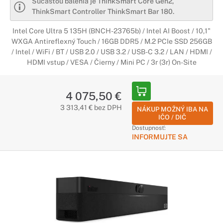
Súčasťou balenia je ThinkSmart Core Gen2,
ThinkSmart Controller ThinkSmart Bar 180.
Intel Core Ultra 5 135H (BNCH-23765b) / Intel AI Boost / 10,1"
WXGA Antireflexný Touch / 16GB DDR5 / M.2 PCIe SSD 256GB
/ Intel / WiFi / BT / USB 2.0 / USB 3.2 / USB-C 3.2 / LAN / HDMI /
HDMI vstup / VESA / Čierny / Mini PC / 3r (3r) On-Site
4 075,50 €
3 313,41 € bez DPH
NÁKUP MOŽNÝ IBA NA
IČO / DIČ
Dostupnosť:
INFORMUJTE SA