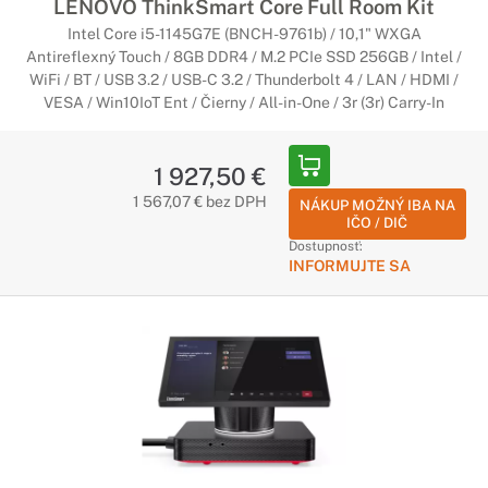
LENOVO ThinkSmart Core Full Room Kit
Intel Core i5-1145G7E (BNCH-9761b) / 10,1" WXGA
Antireflexný Touch / 8GB DDR4 / M.2 PCIe SSD 256GB / Intel /
WiFi / BT / USB 3.2 / USB-C 3.2 / Thunderbolt 4 / LAN / HDMI /
VESA / Win10IoT Ent / Čierny / All-in-One / 3r (3r) Carry-In
1 927,50 €
1 567,07 € bez DPH
NÁKUP MOŽNÝ IBA NA
IČO / DIČ
Dostupnosť:
INFORMUJTE SA