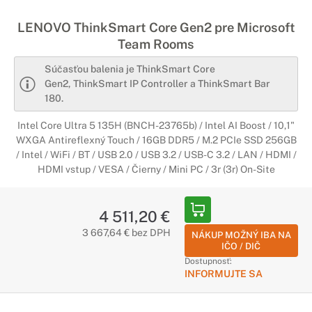
LENOVO ThinkSmart Core Gen2 pre Microsoft
Team Rooms
Súčasťou balenia je ThinkSmart Core
Gen2, ThinkSmart IP Controller a ThinkSmart Bar
180.
Intel Core Ultra 5 135H (BNCH-23765b) / Intel AI Boost / 10,1"
WXGA Antireflexný Touch / 16GB DDR5 / M.2 PCIe SSD 256GB
/ Intel / WiFi / BT / USB 2.0 / USB 3.2 / USB-C 3.2 / LAN / HDMI /
HDMI vstup / VESA / Čierny / Mini PC / 3r (3r) On-Site
4 511,20 €
3 667,64 € bez DPH
NÁKUP MOŽNÝ IBA NA
IČO / DIČ
Dostupnosť:
INFORMUJTE SA