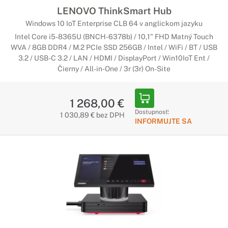
LENOVO ThinkSmart Hub
Windows 10 IoT Enterprise CLB 64 v anglickom jazyku
Intel Core i5-8365U (BNCH-6378b) / 10,1" FHD Matný Touch
WVA / 8GB DDR4 / M.2 PCIe SSD 256GB / Intel / WiFi / BT / USB
3.2 / USB-C 3.2 / LAN / HDMI / DisplayPort / Win10IoT Ent /
Čierny / All-in-One / 3r (3r) On-Site
1 268,00 €
Dostupnosť:
1 030,89 € bez DPH
INFORMUJTE SA