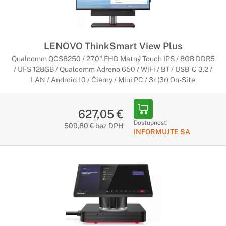
LENOVO ThinkSmart View Plus
Qualcomm QCS8250 / 27,0" FHD Matný Touch IPS / 8GB DDR5
/ UFS 128GB / Qualcomm Adreno 650 / WiFi / BT / USB-C 3.2 /
LAN / Android 10 / Čierny / Mini PC / 3r (3r) On-Site
627,05 €
Dostupnosť:
509,80 € bez DPH
INFORMUJTE SA