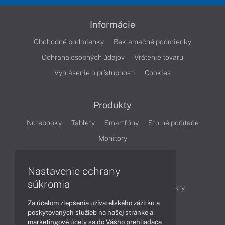
Informácie
Obchodné podmienky
Reklamačné podmienky
Ochrana osobných údajov
Vrátenie tovaru
Vyhlásenie o prístupnosti
Cookies
Produkty
Notebooky
Tablety
Smartfóny
Stolné počítače
Monitory
Nastavenie ochrany
Články
súkromia
Obchodné informácie
Novinky
Produkty
Za účelom zlepšenia užívateľského zážitku a
Technológie
Videá
poskytovaných služieb na našej stránke a
marketingové účely sa do Vášho prehliadača