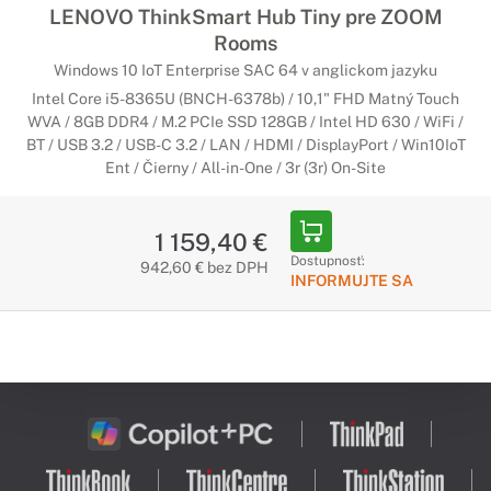
LENOVO ThinkSmart Hub Tiny pre ZOOM
Rooms
Windows 10 IoT Enterprise SAC 64 v anglickom jazyku
Intel Core i5-8365U (BNCH-6378b) / 10,1" FHD Matný Touch
WVA / 8GB DDR4 / M.2 PCIe SSD 128GB / Intel HD 630 / WiFi /
BT / USB 3.2 / USB-C 3.2 / LAN / HDMI / DisplayPort / Win10IoT
Ent / Čierny / All-in-One / 3r (3r) On-Site
1 159,40 €
Dostupnosť:
942,60 € bez DPH
INFORMUJTE SA