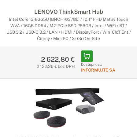
LENOVO ThinkSmart Hub
Intel Core i5-8365U (BNCH-6378b) / 10,1" FHD Matný Touch
WVA / 16GB DDR4 / M.2 PCIe SSD 256GB / Intel / WiFi / BT /
USB 3.2 / USB-C 3.2 / LAN / HDMI / DisplayPort / Win10IoT Ent /
Čierny / Mini PC / 3r (3r) On-Site
2 622,80 €
Dostupnosť:
2 132,36 € bez DPH
INFORMUJTE SA