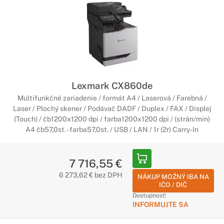
Lexmark CX860de
Multifunkčné zariadenie / formát A4 / Laserová / Farebná /
Laser / Plochý skener / Podávač DADF / Duplex / FAX / Displej
(Touch) / čb1200x1200 dpi / farba1200x1200 dpi / (strán/min)
A4 čb57,0st. - farba57,0st. / USB / LAN / 1r (2r) Carry-In
7 716,55 €
6 273,62 € bez DPH
NÁKUP MOŽNÝ IBA NA
IČO / DIČ
Dostupnosť:
INFORMUJTE SA