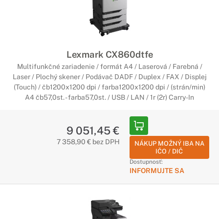
Lexmark CX860dtfe
Multifunkčné zariadenie / formát A4 / Laserová / Farebná /
Laser / Plochý skener / Podávač DADF / Duplex / FAX / Displej
(Touch) / čb1200x1200 dpi / farba1200x1200 dpi / (strán/min)
A4 čb57,0st. - farba57,0st. / USB / LAN / 1r (2r) Carry-In
9 051,45 €
7 358,90 € bez DPH
NÁKUP MOŽNÝ IBA NA
IČO / DIČ
Dostupnosť:
INFORMUJTE SA