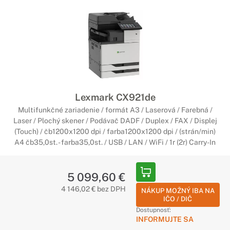
Lexmark CX921de
Multifunkčné zariadenie / formát A3 / Laserová / Farebná /
Laser / Plochý skener / Podávač DADF / Duplex / FAX / Displej
(Touch) / čb1200x1200 dpi / farba1200x1200 dpi / (strán/min)
A4 čb35,0st. - farba35,0st. / USB / LAN / WiFi / 1r (2r) Carry-In
5 099,60 €
4 146,02 € bez DPH
NÁKUP MOŽNÝ IBA NA
IČO / DIČ
Dostupnosť:
INFORMUJTE SA