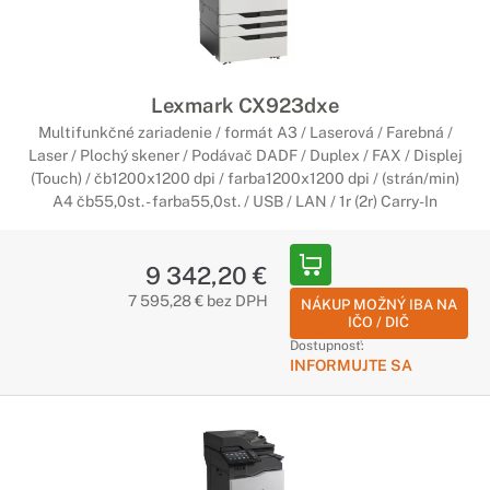
Lexmark CX923dxe
Multifunkčné zariadenie / formát A3 / Laserová / Farebná /
Laser / Plochý skener / Podávač DADF / Duplex / FAX / Displej
(Touch) / čb1200x1200 dpi / farba1200x1200 dpi / (strán/min)
A4 čb55,0st. - farba55,0st. / USB / LAN / 1r (2r) Carry-In
9 342,20 €
7 595,28 € bez DPH
NÁKUP MOŽNÝ IBA NA
IČO / DIČ
Dostupnosť:
INFORMUJTE SA