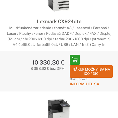
Spotrebný materiál pre tlačiarne
Originálne náplne pre Vašu tlačiareň
Lexmark CX924dte
Spotrebný materiál je navrhnutý s cieľom vytvárať žiarivé a
Multifunkčné zariadenie / formát A3 / Laserová / Farebná /
jasné dokumenty vysokej kvality, ktoré spĺňajú Vaše vysoké
Laser / Plochý skener / Podávač DADF / Duplex / FAX / Displej
štandardy.
(Touch) / čb1200x1200 dpi / farba1200x1200 dpi / (strán/min)
A4 čb65,0st. - farba65,0st. / USB / LAN / 1r (2r) Carry-In
10 330,30 €
8 398,62 € bez DPH
NÁKUP MOŽNÝ IBA NA
IČO / DIČ
Dostupnosť:
INFORMUJTE SA