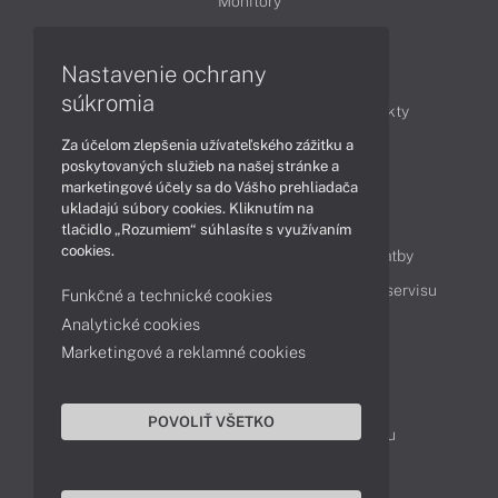
Monitory
Nastavenie ochrany
Články
súkromia
Obchodné informácie
Novinky
Produkty
Za účelom zlepšenia užívateľského zážitku a
Technológie
Videá
poskytovaných služieb na našej stránke a
marketingové účely sa do Vášho prehliadača
ukladajú súbory cookies. Kliknutím na
Obsah
tlačidlo „Rozumiem“ súhlasíte s využívaním
cookies.
Ako nakupovať
Možnosti doručenia a platby
Podpora a servis
Servisné služby
Cenník servisu
Funkčné a technické cookies
Analytické cookies
Marketingové a reklamné cookies
Kontakty
043 4224 771
Obchodné oddelenie
POVOLIŤ VŠETKO
Servisné oddelenie
Reklamácia tovaru
TeamViewer (vzdialená podpora)