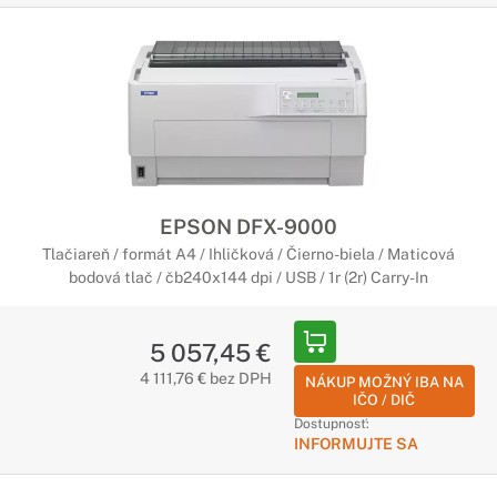
EPSON DFX-9000
Tlačiareň / formát A4 / Ihličková / Čierno-biela / Maticová
bodová tlač / čb240x144 dpi / USB / 1r (2r) Carry-In
5 057,45 €
4 111,76 € bez DPH
NÁKUP MOŽNÝ IBA NA
IČO / DIČ
Dostupnosť:
INFORMUJTE SA