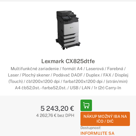
Lexmark CX825dtfe
Multifunkčné zariadenie / formát A4 / Laserová / Farebná /
Laser / Plochý skener / Podávač DADF / Duplex / FAX / Displej
(Touch) / čb1200x1200 dpi / farba1200x1200 dpi / (strán/min)
A4 čb52,0st. - farba52,0st. / USB / LAN / 1r (2r) Carry-In
5 243,20 €
4 262,76 € bez DPH
NÁKUP MOŽNÝ IBA NA
IČO / DIČ
Dostupnosť:
INFORMUJTE SA