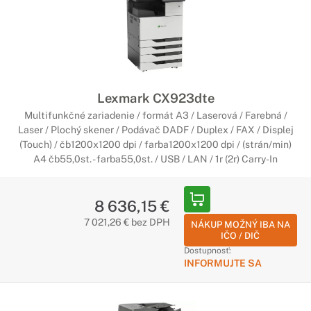
Lexmark CX923dte
Multifunkčné zariadenie / formát A3 / Laserová / Farebná /
Laser / Plochý skener / Podávač DADF / Duplex / FAX / Displej
(Touch) / čb1200x1200 dpi / farba1200x1200 dpi / (strán/min)
A4 čb55,0st. - farba55,0st. / USB / LAN / 1r (2r) Carry-In
8 636,15 €
7 021,26 € bez DPH
NÁKUP MOŽNÝ IBA NA
IČO / DIČ
Dostupnosť:
INFORMUJTE SA