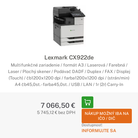
Lexmark CX922de
Multifunkčné zariadenie / formát A3 / Laserová / Farebná /
Laser / Plochý skener / Podávač DADF / Duplex / FAX / Displej
(Touch) / čb1200x1200 dpi / farba1200x1200 dpi / (strán/min)
A4 čb45,0st. - farba45,0st. / USB / LAN / 1r (2r) Carry-In
7 066,50 €
5 745,12 € bez DPH
NÁKUP MOŽNÝ IBA NA
IČO / DIČ
Dostupnosť:
INFORMUJTE SA