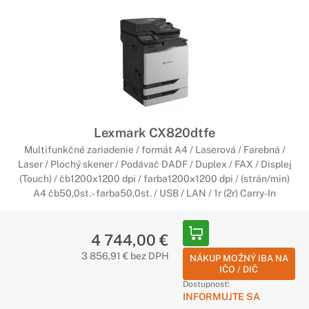
Lexmark CX820dtfe
Multifunkčné zariadenie / formát A4 / Laserová / Farebná /
Laser / Plochý skener / Podávač DADF / Duplex / FAX / Displej
(Touch) / čb1200x1200 dpi / farba1200x1200 dpi / (strán/min)
A4 čb50,0st. - farba50,0st. / USB / LAN / 1r (2r) Carry-In
4 744,00 €
3 856,91 € bez DPH
NÁKUP MOŽNÝ IBA NA
IČO / DIČ
Dostupnosť:
INFORMUJTE SA