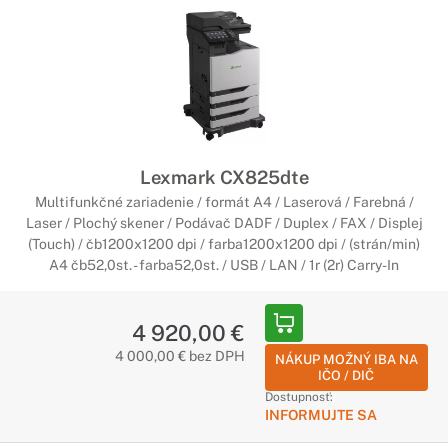
Lexmark CX825dte
Multifunkčné zariadenie / formát A4 / Laserová / Farebná /
Laser / Plochý skener / Podávač DADF / Duplex / FAX / Displej
(Touch) / čb1200x1200 dpi / farba1200x1200 dpi / (strán/min)
A4 čb52,0st. - farba52,0st. / USB / LAN / 1r (2r) Carry-In
4 920,00 €
4 000,00 € bez DPH
NÁKUP MOŽNÝ IBA NA
IČO / DIČ
Dostupnosť:
INFORMUJTE SA