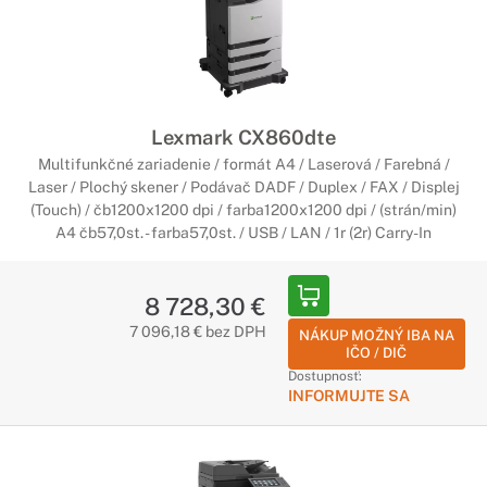
Lexmark CX860dte
Multifunkčné zariadenie / formát A4 / Laserová / Farebná /
Laser / Plochý skener / Podávač DADF / Duplex / FAX / Displej
(Touch) / čb1200x1200 dpi / farba1200x1200 dpi / (strán/min)
A4 čb57,0st. - farba57,0st. / USB / LAN / 1r (2r) Carry-In
8 728,30 €
7 096,18 € bez DPH
NÁKUP MOŽNÝ IBA NA
IČO / DIČ
Dostupnosť:
INFORMUJTE SA