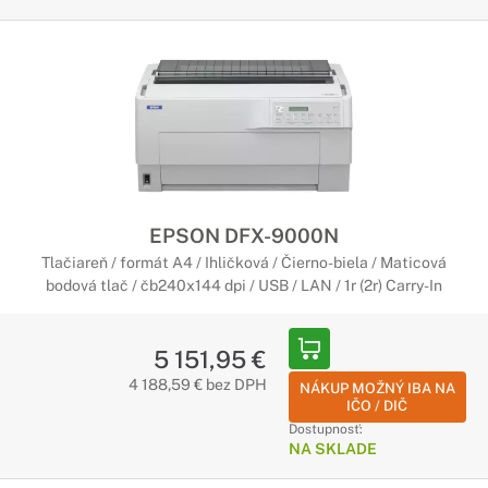
EPSON DFX-9000N
Tlačiareň / formát A4 / Ihličková / Čierno-biela / Maticová
bodová tlač / čb240x144 dpi / USB / LAN / 1r (2r) Carry-In
5 151,95 €
4 188,59 € bez DPH
NÁKUP MOŽNÝ IBA NA
IČO / DIČ
Dostupnosť:
NA SKLADE