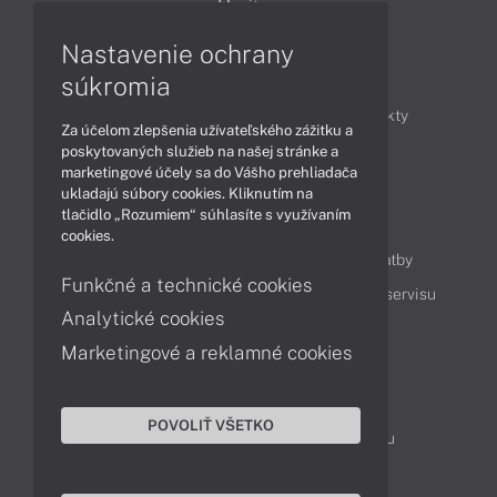
Monitory
Nastavenie ochrany
Články
súkromia
Obchodné informácie
Novinky
Produkty
Za účelom zlepšenia užívateľského zážitku a
Technológie
Videá
poskytovaných služieb na našej stránke a
marketingové účely sa do Vášho prehliadača
ukladajú súbory cookies. Kliknutím na
tlačidlo „Rozumiem“ súhlasíte s využívaním
Obsah
cookies.
Ako nakupovať
Možnosti doručenia a platby
Funkčné a technické cookies
Podpora a servis
Servisné služby
Cenník servisu
Analytické cookies
Marketingové a reklamné cookies
Kontakty
043 4224 771
Obchodné oddelenie
POVOLIŤ VŠETKO
Servisné oddelenie
Reklamácia tovaru
TeamViewer (vzdialená podpora)