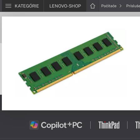
KATEGÓRIE
LENOVO-SHOP
Počítače
Prísluš