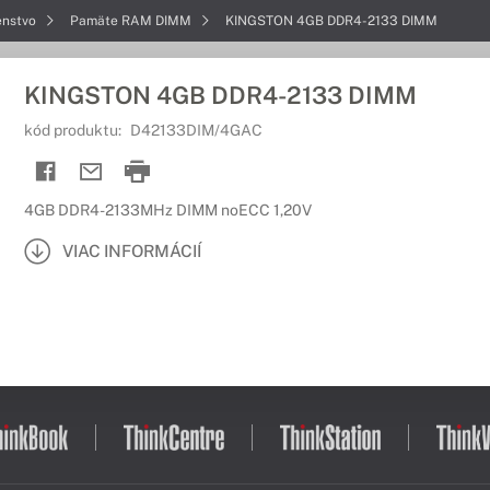
enstvo
Pamäte RAM DIMM
KINGSTON 4GB DDR4-2133 DIMM
KINGSTON 4GB DDR4-2133 DIMM
kód produktu:
D42133DIM/4GAC
4GB DDR4-2133MHz DIMM noECC 1,20V
VIAC INFORMÁCIÍ