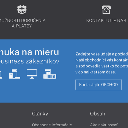
MOŽNOSTI DORUČENIA
KONTAKTUJTE NÁS
A PLATBY
nuka na mieru
Zadajte vaše údaje a požiad
business zákazníkov
Naši obchodníci vás kontakt
a zodpovedia všetko čo pot
v čo najkratšom čase.
Kontaktujte OBCHOD
Články
Obsah
Obchodné informácie
Ako nakupovať