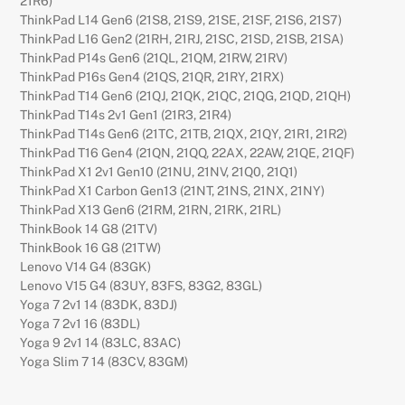
21R6)
ThinkPad L14 Gen6 (21S8, 21S9, 21SE, 21SF, 21S6, 21S7)
ThinkPad L16 Gen2 (21RH, 21RJ, 21SC, 21SD, 21SB, 21SA)
ThinkPad P14s Gen6 (21QL, 21QM, 21RW, 21RV)
ThinkPad P16s Gen4 (21QS, 21QR, 21RY, 21RX)
ThinkPad T14 Gen6 (21QJ, 21QK, 21QC, 21QG, 21QD, 21QH)
ThinkPad T14s 2v1 Gen1 (21R3, 21R4)
ThinkPad T14s Gen6 (21TC, 21TB, 21QX, 21QY, 21R1, 21R2)
ThinkPad T16 Gen4 (21QN, 21QQ, 22AX, 22AW, 21QE, 21QF)
ThinkPad X1 2v1 Gen10 (21NU, 21NV, 21Q0, 21Q1)
ThinkPad X1 Carbon Gen13 (21NT, 21NS, 21NX, 21NY)
ThinkPad X13 Gen6 (21RM, 21RN, 21RK, 21RL)
ThinkBook 14 G8 (21TV)
ThinkBook 16 G8 (21TW)
Lenovo V14 G4 (83GK)
Lenovo V15 G4 (83UY, 83FS, 83G2, 83GL)
Yoga 7 2v1 14 (83DK, 83DJ)
Yoga 7 2v1 16 (83DL)
Yoga 9 2v1 14 (83LC, 83AC)
Yoga Slim 7 14 (83CV, 83GM)