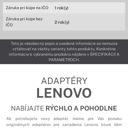
Záruka pri kúpe na IČO
1 rok(y)
Záruka pri kúpe bez
2 rok(y)
IČO
Toto je všeobecný popis a uvedené informácie sa nemusia
vzťahovať na všetky varianty tohto produktu. Konkrétne
informácie k vybranému produktu nájdete v ŠPECIFIKÁCIÍ A
PARAMETROCH.
ADAPTÉRY
LENOVO
NABÍJAJTE
RÝCHLO A POHODLNE
Ak potrebujete nový adaptér, máme pre Vás ponuku
originálnych adaptérov pre zariadenia Lenovo, ktoré Vám