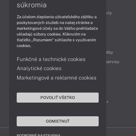
Články
súkromia
Obchodné informácie
Novinky
Produkty
Za účelom zlepšenia užívateľského zážitku a
Technológie
Videá
poskytovaných služieb na našej stránke a
marketingové účely sa do Vášho prehliadača
ukladajú súbory cookies. Kliknutím na
tlačidlo „Rozumiem“ súhlasíte s využívaním
Obsah
cookies.
Ako nakupovať
Možnosti doručenia a platby
Funkčné a technické cookies
Podpora a servis
Servisné služby
Cenník servisu
Analytické cookies
Marketingové a reklamné cookies
Kontakty
043 4224 771
Obchodné oddelenie
POVOLIŤ VŠETKO
Servisné oddelenie
Reklamácia tovaru
TeamViewer (vzdialená podpora)
ODMIETNUŤ
PODROBNÉ NASTAVENIA