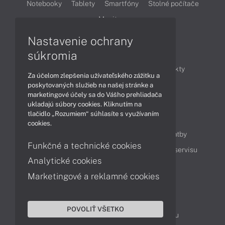
Notebooky
Tablety
Smartfóny
Stolné počítače
Monitory
Nastavenie ochrany
Články
súkromia
Obchodné informácie
Novinky
Produkty
Za účelom zlepšenia užívateľského zážitku a
Technológie
Videá
poskytovaných služieb na našej stránke a
marketingové účely sa do Vášho prehliadača
ukladajú súbory cookies. Kliknutím na
tlačidlo „Rozumiem“ súhlasíte s využívaním
Obsah
cookies.
Ako nakupovať
Možnosti doručenia a platby
Funkčné a technické cookies
Podpora a servis
Servisné služby
Cenník servisu
Analytické cookies
Marketingové a reklamné cookies
Kontakty
043 4224 771
Obchodné oddelenie
POVOLIŤ VŠETKO
Servisné oddelenie
Reklamácia tovaru