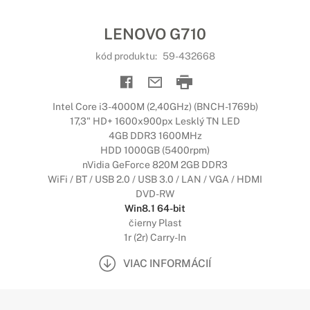
LENOVO G710
kód produktu:
59-432668
Intel Core i3-4000M (2,40GHz) (BNCH-1769b)
17,3" HD+ 1600x900px Lesklý TN LED
4GB DDR3 1600MHz
HDD 1000GB (5400rpm)
nVidia GeForce 820M 2GB DDR3
WiFi / BT / USB 2.0 / USB 3.0 / LAN / VGA / HDMI
DVD-RW
Win8.1 64-bit
čierny Plast
1r (2r) Carry-In
VIAC INFORMÁCIÍ