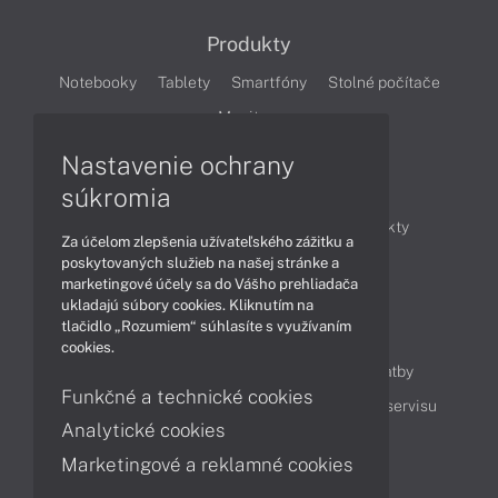
Produkty
Notebooky
Tablety
Smartfóny
Stolné počítače
Monitory
Nastavenie ochrany
Články
súkromia
Obchodné informácie
Novinky
Produkty
Za účelom zlepšenia užívateľského zážitku a
Technológie
Videá
poskytovaných služieb na našej stránke a
marketingové účely sa do Vášho prehliadača
ukladajú súbory cookies. Kliknutím na
tlačidlo „Rozumiem“ súhlasíte s využívaním
Obsah
cookies.
Ako nakupovať
Možnosti doručenia a platby
Funkčné a technické cookies
Podpora a servis
Servisné služby
Cenník servisu
Analytické cookies
Marketingové a reklamné cookies
Kontakty