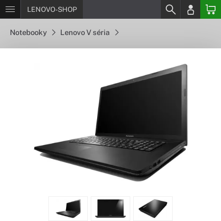
LENOVO-SHOP
Notebooky
Lenovo V séria