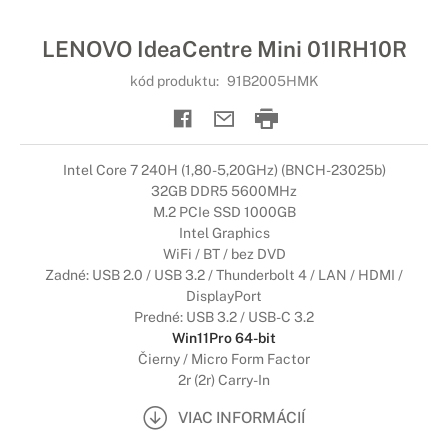
LENOVO IdeaCentre Mini 01IRH10R
kód produktu:
91B2005HMK
Intel Core 7 240H (1,80-5,20GHz) (BNCH-23025b)
32GB DDR5 5600MHz
M.2 PCIe SSD 1000GB
Intel Graphics
WiFi / BT / bez DVD
Zadné: USB 2.0 / USB 3.2 / Thunderbolt 4 / LAN / HDMI /
DisplayPort
Predné: USB 3.2 / USB-C 3.2
Win11Pro 64-bit
Čierny / Micro Form Factor
2r (2r) Carry-In
VIAC INFORMÁCIÍ