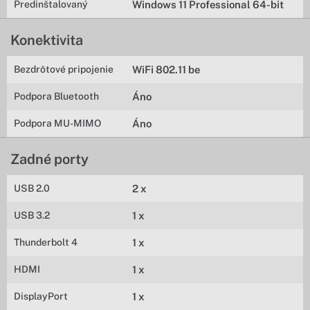
Predinštalovaný
Windows 11 Professional 64-bit
Konektivita
Bezdrôtové pripojenie
WiFi 802.11 be
Podpora Bluetooth
Áno
Podpora MU-MIMO
Áno
Zadné porty
USB 2.0
2 x
USB 3.2
1 x
Thunderbolt 4
1 x
HDMI
1 x
DisplayPort
1 x