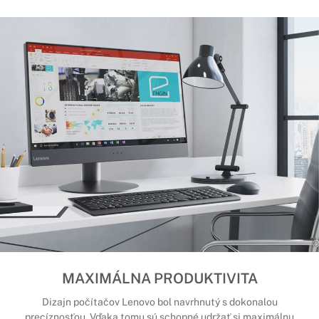
MAXIMÁLNA PRODUKTIVITA
Dizajn počítačov Lenovo bol navrhnutý s dokonalou
precíznosťou. Vďaka tomu sú schopné udržať si maximálnu