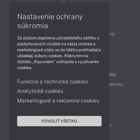
Monitory
Nastavenie ochrany
Články
súkromia
Obchodné informácie
Novinky
Produkty
Za účelom zlepšenia užívateľského zážitku a
Technológie
Videá
poskytovaných služieb na našej stránke a
marketingové účely sa do Vášho prehliadača
ukladajú súbory cookies. Kliknutím na
tlačidlo „Rozumiem“ súhlasíte s využívaním
Obsah
cookies.
Ako nakupovať
Možnosti doručenia a platby
Funkčné a technické cookies
Podpora a servis
Servisné služby
Cenník servisu
Analytické cookies
Marketingové a reklamné cookies
Kontakty
043 4224 771
Obchodné oddelenie
POVOLIŤ VŠETKO
Servisné oddelenie
Reklamácia tovaru
TeamViewer (vzdialená podpora)