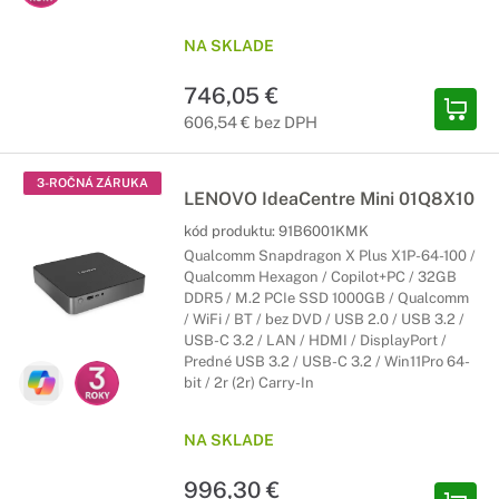
NA SKLADE
746,05 €
606,54 € bez DPH
3-ROČNÁ ZÁRUKA
LENOVO IdeaCentre Mini 01Q8X10
kód produktu:
91B6001KMK
Qualcomm Snapdragon X Plus X1P-64-100 /
Qualcomm Hexagon / Copilot+PC / 32GB
DDR5 / M.2 PCIe SSD 1000GB / Qualcomm
/ WiFi / BT / bez DVD / USB 2.0 / USB 3.2 /
USB-C 3.2 / LAN / HDMI / DisplayPort /
Predné USB 3.2 / USB-C 3.2 / Win11Pro 64-
bit / 2r (2r) Carry-In
NA SKLADE
996,30 €