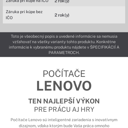
Záruka pri kúpe na IČO
2 rok(y)
Záruka pri kúpe bez
2 rok(y)
IČO
Toto je všeobecný popis a uvedené informácie sa nemusia
vzťahovať na všetky varianty tohto produktu. Konkrétne
informácie k vybranému produktu nájdete v ŠPECIFIKÁCIÍ A
PARAMETROCH.
POČÍTAČE
LENOVO
TEN NAJLEPŠÍ VÝKON
PRE PRÁCU AJ HRY
Počítače Lenovo sú inteligentné zariadenia s inovatívnym
dizajnom, vďaka ktorým bude Vaša práca omnoho