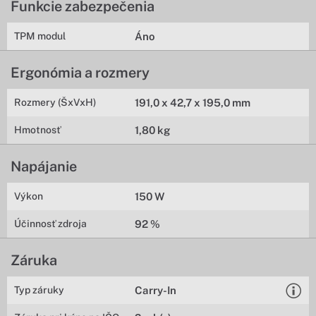
Funkcie zabezpečenia
TPM modul
Áno
Ergonómia a rozmery
Rozmery (ŠxVxH)
191,0 x 42,7 x 195,0 mm
Hmotnosť
1,80 kg
Napájanie
Výkon
150 W
Účinnosť zdroja
92 %
Záruka
Typ záruky
Carry-In