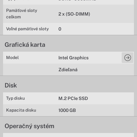
Pamäťové sloty
2 x (SO-DIMM)
celkom
Voľné pamäťové sloty
0
Grafická karta
Model
Intel Graphics
Zdieľaná
Disk
Typ disku
M.2 PCIe SSD
Kapacita disku
1000 GB
Operačný systém