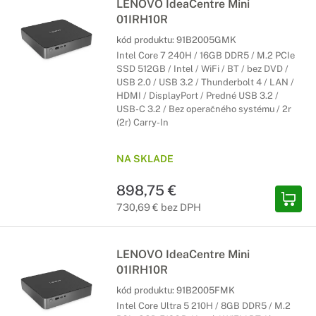
LENOVO IdeaCentre Mini
01IRH10R
kód produktu:
91B2005GMK
Intel Core 7 240H / 16GB DDR5 / M.2 PCIe
SSD 512GB / Intel / WiFi / BT / bez DVD /
USB 2.0 / USB 3.2 / Thunderbolt 4 / LAN /
HDMI / DisplayPort / Predné USB 3.2 /
USB-C 3.2 / Bez operačného systému / 2r
(2r) Carry-In
NA SKLADE
898,75 €
730,69 € bez DPH
LENOVO IdeaCentre Mini
01IRH10R
kód produktu:
91B2005FMK
Intel Core Ultra 5 210H / 8GB DDR5 / M.2