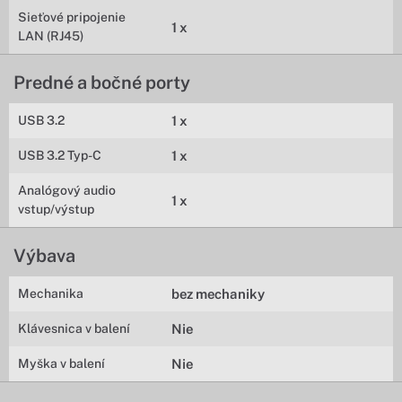
Sieťové pripojenie
1 x
LAN (RJ45)
Predné a bočné porty
USB 3.2
1 x
USB 3.2 Typ-C
1 x
Analógový audio
1 x
vstup/výstup
Výbava
Mechanika
bez mechaniky
Klávesnica v balení
Nie
Myška v balení
Nie