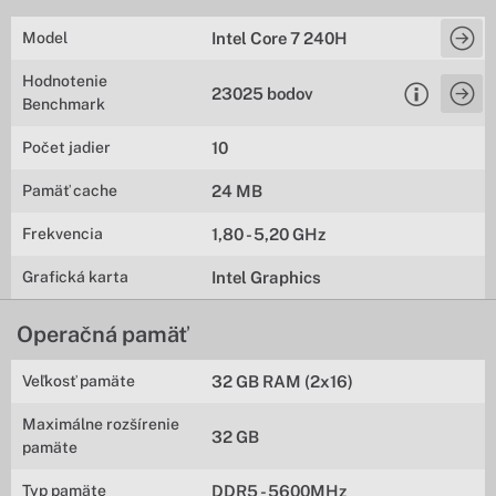
Model
Intel Core 7 240H
Hodnotenie
23025 bodov
Benchmark
Počet jadier
10
Pamäť cache
24 MB
Frekvencia
1,80 - 5,20 GHz
Grafická karta
Intel Graphics
Operačná pamäť
Veľkosť pamäte
32 GB RAM (2x16)
Maximálne rozšírenie
32 GB
pamäte
Typ pamäte
DDR5 - 5600MHz