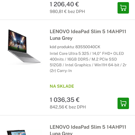
1 206,40 €
980,81 € bez DPH
LENOVO IdeaPad Slim 5 14AHP11
Luna Grey
kód produktu:
83S50040CK
Intel Core Ultra 5 325 / 14,0" FHD+ OLED
400nits / 16GB DDR5 / M.2 PCIe SSD
512GB / Intel Graphics / Win11H 64-bit / 2r
(2r) Carry-In
NA SKLADE
1 036,35 €
842,56 € bez DPH
LENOVO IdeaPad Slim 5 14AHP11
Luna Grey