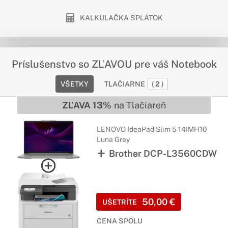
KALKULAČKA SPLÁTOK
Príslušenstvo so ZĽAVOU pre váš Notebook
VŠETKY
TLAČIARNE
(
2
)
ZĽAVA 13%
na Tlačiareň
LENOVO IdeaPad Slim 5 14IMH10
Luna Grey
Brother DCP-L3560CDW
50,00 €
UŠETRÍTE
CENA SPOLU