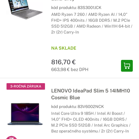
kód produktu:
83S3001JCK
AMD Ryzen 7 260 / AMD Ryzen AI / 14,0"
FHD+ IPS 400nits / 16GB DDR5 / M.2 PCIe
SSD 512GB / AMD Radeon / Win11H 64-bit /
2r (2r) Carry-In
NA SKLADE
816,70 €
663,98 € bez DPH
3-ROČNÁ ZÁRUKA
LENOVO IdeaPad Slim 5 14IMH10
Cosmic Blue
kód produktu:
83V6002NCK
Intel Core Ultra 9 185H / Intel AI Boost /
14,0" FHD+ OLED 400nits / 16GB DDR5 /
M.2 PCIe SSD 512GB / Intel Arc Graphics /
Bez operačného systému / 2r (2r) Carry-In