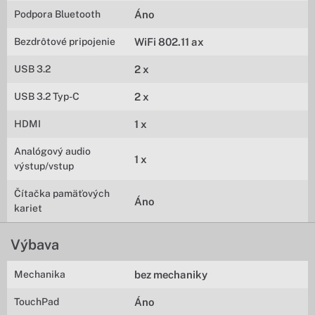
Podpora Bluetooth
Áno
Bezdrôtové pripojenie
WiFi 802.11 ax
USB 3.2
2 x
USB 3.2 Typ-C
2 x
HDMI
1 x
Analógový audio
1 x
výstup/vstup
Čítačka pamäťových
Áno
kariet
Výbava
Mechanika
bez mechaniky
TouchPad
Áno