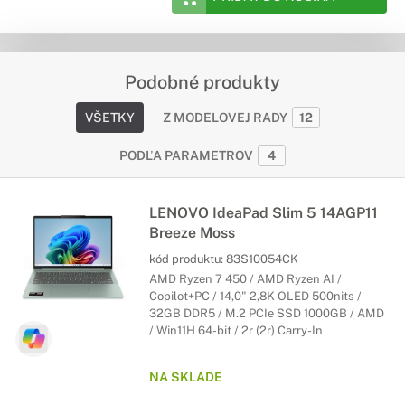
Podobné produkty
VŠETKY
Z MODELOVEJ RADY
12
PODĽA PARAMETROV
4
LENOVO IdeaPad Slim 5 14AGP11
Breeze Moss
kód produktu:
83S10054CK
AMD Ryzen 7 450 / AMD Ryzen AI /
Copilot+PC / 14,0" 2,8K OLED 500nits /
32GB DDR5 / M.2 PCIe SSD 1000GB / AMD
/ Win11H 64-bit / 2r (2r) Carry-In
NA SKLADE