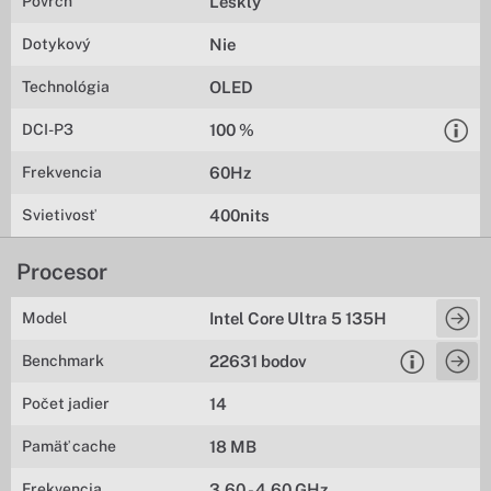
Povrch
Lesklý
Dotykový
Nie
Technológia
OLED
DCI-P3
100 %
Frekvencia
60Hz
Svietivosť
400nits
Procesor
Model
Intel Core Ultra 5 135H
Benchmark
22631 bodov
Počet jadier
14
Pamäť cache
18 MB
Frekvencia
3,60 - 4,60 GHz