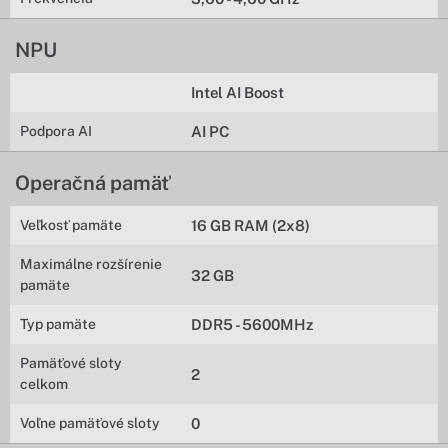
NPU
Intel AI Boost
Podpora AI
AI PC
Operačná pamäť
Veľkosť pamäte
16 GB RAM (2x8)
Maximálne rozšírenie
32 GB
pamäte
Typ pamäte
DDR5 - 5600MHz
Pamäťové sloty
2
celkom
Voľne pamäťové sloty
0