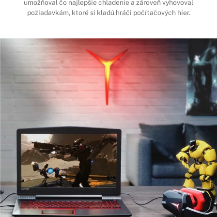
umožňoval čo najlepšie chladenie a zároveň vyhovoval
požiadavkám, ktoré si kladú hráči počítačových hier.