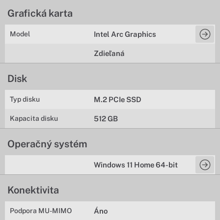
Grafická karta
Model
Intel Arc Graphics
Zdieľaná
Disk
Typ disku
M.2 PCIe SSD
Kapacita disku
512 GB
Operačný systém
Windows 11 Home 64-bit
Konektivita
Podpora MU-MIMO
Áno