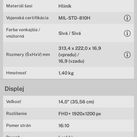
Materiál šasi
Hliník
Vojenská certifikácia
MIL-STD-810H
Farba vonkajšia /
Sivá / Sivá
vnútorná
313,4 x 222,0 x 16,9
Rozmery (ŠxHxV) mm
(vpredu) /
16,9 (vzadu)
Hmotnosť
1,40 kg
Displej
Veľkosť
14,0" (35,56 cm)
Rozlíšenie
FHD+ 1920x1200 px
Pomer strán
16:10