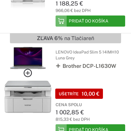
1 188,25 €
966,06 € bez DPH
PRIDAŤ DO KOŠÍKA
ZĽAVA 6%
na Tlačiareň
LENOVO IdeaPad Slim 5 14IMH10
Luna Grey
Brother DCP-L1630W
10,00 €
UŠETRÍTE
CENA SPOLU
1 002,85 €
815,33 € bez DPH
PRIDAŤ DO KOŠÍKA