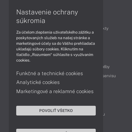
Nastavenie ochrany
Články
súkromia
Obchodné informácie
Novinky
Produkty
Za účelom zlepšenia užívateľského zážitku a
Technológie
Videá
poskytovaných služieb na našej stránke a
marketingové účely sa do Vášho prehliadača
ukladajú súbory cookies. Kliknutím na
tlačidlo „Rozumiem“ súhlasíte s využívaním
Obsah
cookies.
Ako nakupovať
Možnosti doručenia a platby
Funkčné a technické cookies
Podpora a servis
Servisné služby
Cenník servisu
Analytické cookies
Marketingové a reklamné cookies
Kontakty
043 4224 771
Obchodné oddelenie
POVOLIŤ VŠETKO
Servisné oddelenie
Reklamácia tovaru
TeamViewer (vzdialená podpora)