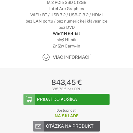
M.2 PCIe SSD 512GB
Intel Arc Graphics
WiFi / BT / USB 3.2 / USB-C 3.2 / HDMI
bez LAN portu / bez numerickej klávesnice
bez DVD
Win11H 64-bit
sivý Hliník
2r (2r) Carry-In
VIAC INFORMÁCIÍ
843,45 €
685,73 € bez DPH
PRIDAŤ DO KOŠÍKA
Dostupnosť:
NA SKLADE
OTÁZKA NA PRODUKT