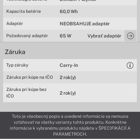
Kapacita batérie
60,0 Wh
Adaptér
NEOBSAHUJE adaptér
Požadovaný adaptér
65 W
Vybrať adaptér
Záruka
Typ záruky
Carry-In
Záruka pri kúpe na IČO
2 rok(y)
Záruka pri kúpe bez
2 rok(y)
IČO
Toto je všeobecný popis a uvedené informácie sa nemusia
vzťahovať na všetky varianty tohto produktu. Konkrétne
informácie k vybranému produktu nájdete v ŠPECIFIKÁCIÍ A
PARAMETROCH.