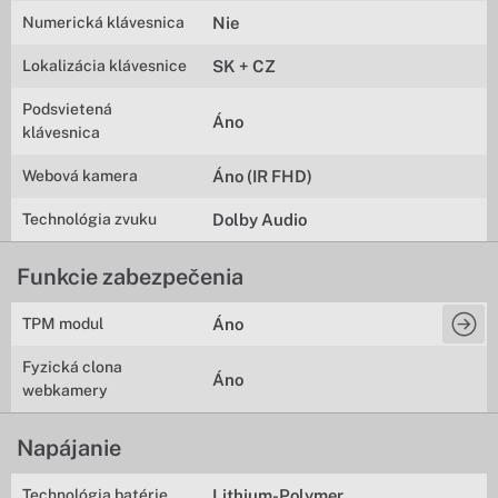
Numerická klávesnica
Nie
Lokalizácia klávesnice
SK + CZ
Podsvietená
Áno
klávesnica
Webová kamera
Áno (IR FHD)
Technológia zvuku
Dolby Audio
Funkcie zabezpečenia
TPM modul
Áno
Fyzická clona
Áno
webkamery
Napájanie
Technológia batérie
Lithium-Polymer