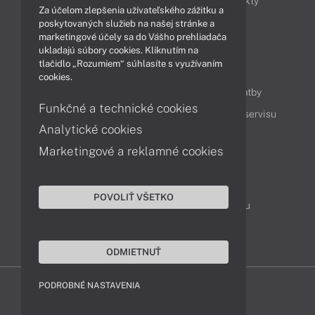
Obchodné informácie
Novinky
Produkty
Za účelom zlepšenia užívateľského zážitku a
Technológie
Videá
poskytovaných služieb na našej stránke a
marketingové účely sa do Vášho prehliadača
ukladajú súbory cookies. Kliknutím na
tlačidlo „Rozumiem“ súhlasíte s využívaním
Obsah
cookies.
Ako nakupovať
Možnosti doručenia a platby
Funkčné a technické cookies
Podpora a servis
Servisné služby
Cenník servisu
Analytické cookies
Marketingové a reklamné cookies
Kontakty
043 4224 771
Obchodné oddelenie
POVOLIŤ VŠETKO
Servisné oddelenie
Reklamácia tovaru
TeamViewer (vzdialená podpora)
ODMIETNUŤ
PODROBNÉ NASTAVENIA