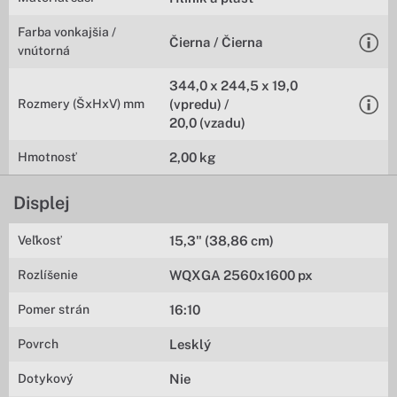
Farba vonkajšia /
Čierna / Čierna
vnútorná
344,0 x 244,5 x 19,0
Rozmery (ŠxHxV) mm
(vpredu) /
20,0 (vzadu)
Hmotnosť
2,00 kg
Displej
Veľkosť
15,3" (38,86 cm)
Rozlíšenie
WQXGA 2560x1600 px
Pomer strán
16:10
Povrch
Lesklý
Dotykový
Nie