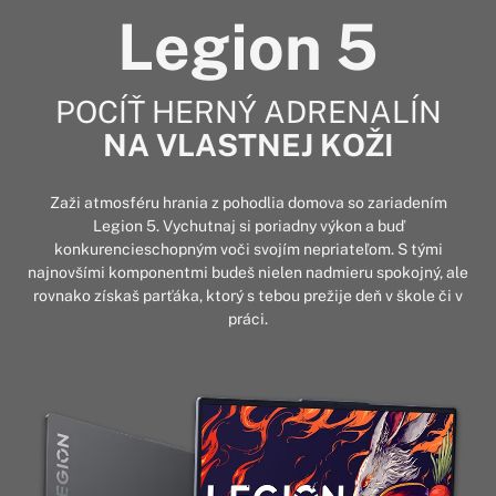
Legion 5
POCÍŤ HERNÝ ADRENALÍN
NA VLASTNEJ KOŽI
Zaži atmosféru hrania z pohodlia domova so zariadením
Legion 5. Vychutnaj si poriadny výkon a buď
konkurencieschopným voči svojím nepriateľom. S tými
najnovšími komponentmi budeš nielen nadmieru spokojný, ale
rovnako získaš parťáka, ktorý s tebou prežije deň v škole či v
práci.