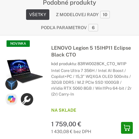
Podobné produkty
VŠETKY
Z MODELOVEJ RADY
10
PODĽA PARAMETROV
6
NOVINKA
LENOVO Legion 5 15IHP11 Eclipse
Black CTO
kód produktu:
83RW0028CK_CTO_W11P
Intel Core Ultra 7 356H / Intel AI Boost /
Copilot+PC / 15,3" WQXGA OLED 500nits /
32GB DDR5 / M.2 PCIe SSD 1000GB /
nVidia RTX 5060 8GB / Win11Pro 64-bit / 2r
(2r) Carry-In
NA SKLADE
1 759,00 €
1 430,08 € bez DPH