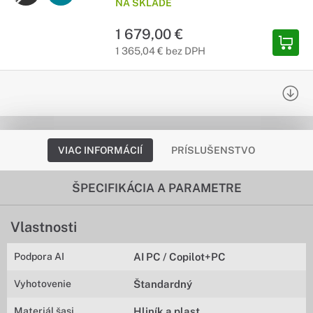
NA SKLADE
1 679,00 €
1 365,04 € bez DPH
VIAC INFORMÁCIÍ
PRÍSLUŠENSTVO
ŠPECIFIKÁCIA A PARAMETRE
Vlastnosti
Podpora AI
AI PC / Copilot+PC
Vyhotovenie
Štandardný
Materiál šasi
Hliník a plast