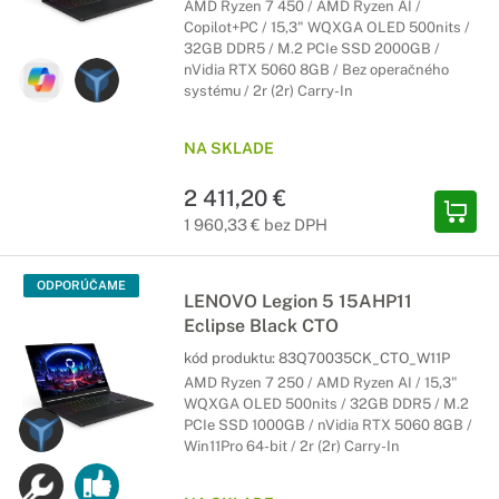
AMD Ryzen 7 450 / AMD Ryzen AI /
Copilot+PC / 15,3" WQXGA OLED 500nits /
32GB DDR5 / M.2 PCIe SSD 2000GB /
nVidia RTX 5060 8GB / Bez operačného
systému / 2r (2r) Carry-In
NA SKLADE
2 411,20 €
1 960,33 € bez DPH
ODPORÚČAME
LENOVO Legion 5 15AHP11
Eclipse Black CTO
kód produktu:
83Q70035CK_CTO_W11P
AMD Ryzen 7 250 / AMD Ryzen AI / 15,3"
WQXGA OLED 500nits / 32GB DDR5 / M.2
PCIe SSD 1000GB / nVidia RTX 5060 8GB /
Win11Pro 64-bit / 2r (2r) Carry-In