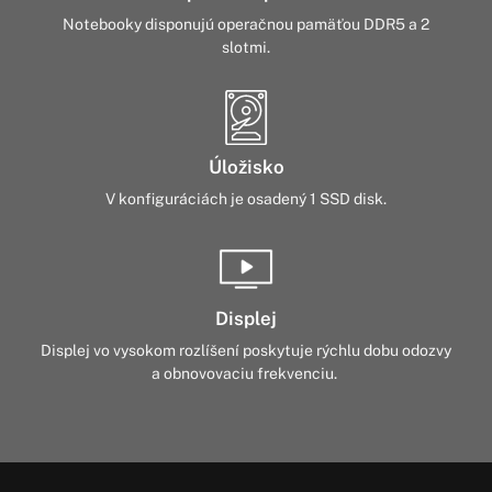
Notebooky disponujú operačnou pamäťou DDR5 a 2
slotmi.
Úložisko
V konfiguráciách je osadený 1 SSD disk.
Displej
Displej vo vysokom rozlíšení poskytuje rýchlu dobu odozvy
a obnovovaciu frekvenciu.