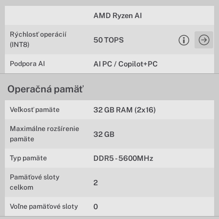
AMD Ryzen AI
Rýchlosť operácií
50 TOPS
(INT8)
Podpora AI
AI PC / Copilot+PC
Operačná pamäť
Veľkosť pamäte
32 GB RAM (2x16)
Maximálne rozšírenie
32 GB
pamäte
Typ pamäte
DDR5 - 5600MHz
Pamäťové sloty
2
celkom
Voľne pamäťové sloty
0