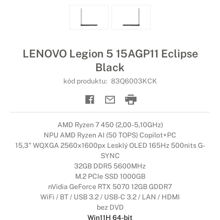
LENOVO Legion 5 15AGP11 Eclipse
Black
kód produktu:
83Q6003KCK
AMD Ryzen 7 450 (2,00-5,10GHz)
NPU AMD Ryzen AI (50 TOPS) Copilot+PC
15,3" WQXGA 2560x1600px Lesklý OLED 165Hz 500nits G-
SYNC
32GB DDR5 5600MHz
M.2 PCIe SSD 1000GB
nVidia GeForce RTX 5070 12GB GDDR7
WiFi / BT / USB 3.2 / USB-C 3.2 / LAN / HDMI
bez DVD
Win11H 64-bit