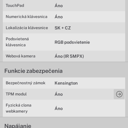
TouchPad
Áno
Numerická klávesnica
Áno
Lokalizácia klávesnice
SK + CZ
Podsvietená
RGB podsvietenie
klávesnica
Webová kamera
Áno (IR 5MPX)
Funkcie zabezpečenia
Bezpečnostný zámok
Kensington
TPM modul
Áno
Fyzická clona
Áno
webkamery
Napájanie