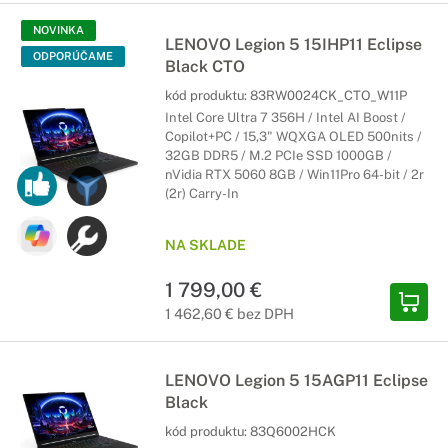
NOVINKA
LENOVO Legion 5 15IHP11 Eclipse
ODPORÚČAME
Black CTO
kód produktu:
83RW0024CK_CTO_W11P
Intel Core Ultra 7 356H / Intel AI Boost /
Copilot+PC / 15,3" WQXGA OLED 500nits /
32GB DDR5 / M.2 PCIe SSD 1000GB /
nVidia RTX 5060 8GB / Win11Pro 64-bit / 2r
(2r) Carry-In
NA SKLADE
1 799,00 €
1 462,60 € bez DPH
LENOVO Legion 5 15AGP11 Eclipse
Black
kód produktu:
83Q6002HCK