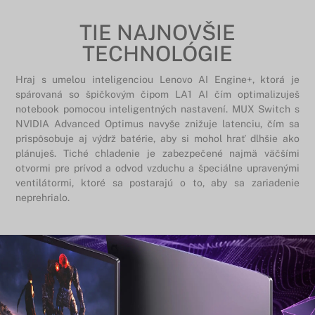
TIE NAJNOVŠIE
TECHNOLÓGIE
Hraj s umelou inteligenciou Lenovo AI Engine+, ktorá je
spárovaná so špičkovým čipom LA1 AI čím optimalizuješ
notebook pomocou inteligentných nastavení. MUX Switch s
NVIDIA Advanced Optimus navyše znižuje latenciu, čím sa
prispôsobuje aj výdrž batérie, aby si mohol hrať dlhšie ako
plánuješ. Tiché chladenie je zabezpečené najmä väčšími
otvormi pre prívod a odvod vzduchu a špeciálne upravenými
ventilátormi, ktoré sa postarajú o to, aby sa zariadenie
neprehrialo.