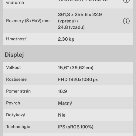
vnútorná
361,3 x 255,6 x 22,9
Rozmery (ŠxHxV) mm
(vpredu) /
24,8 (vzadu)
Hmotnosť
2,30 kg
Displej
Veľkosť
15,6" (39,62 cm)
Rozlíšenie
FHD 1920x1080 px
Pomer strán
16:9
Povrch
Matný
Dotykový
Nie
Technológia
IPS (sRGB 100%)