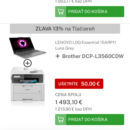
1 063,17 € bez DPH
PRIDAŤ DO KOŠÍKA
ZĽAVA 13%
na Tlačiareň
LENOVO LOQ Essential 15ARP11
Luna Grey
Brother DCP-L3560CDW
50,00 €
UŠETRÍTE
CENA SPOLU
1 493,10 €
1 213,90 € bez DPH
PRIDAŤ DO KOŠÍKA