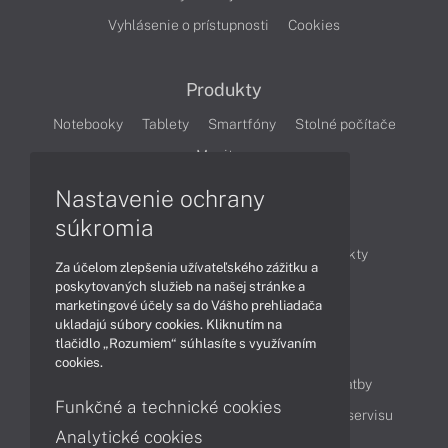
Vyhlásenie o prístupnosti
Cookies
Produkty
Notebooky
Tablety
Smartfóny
Stolné počítače
Monitory
Nastavenie ochrany
Články
súkromia
Obchodné informácie
Novinky
Produkty
Za účelom zlepšenia užívateľského zážitku a
Technológie
Videá
poskytovaných služieb na našej stránke a
marketingové účely sa do Vášho prehliadača
ukladajú súbory cookies. Kliknutím na
tlačidlo „Rozumiem“ súhlasíte s využívaním
Obsah
cookies.
Ako nakupovať
Možnosti doručenia a platby
Funkčné a technické cookies
Podpora a servis
Servisné služby
Cenník servisu
Analytické cookies