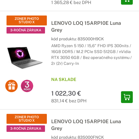
1 365,28 € bez DPH
ZONER PHOTO
STUDIO X
LENOVO LOQ 15ARP10E Luna
Grey
3-ROČNÁ ZÁRUKA
kód produktu:
83S000H9CK
AMD Ryzen 5 150 / 15,6" FHD IPS 300nits /
16GB DDR5 / M.2 PCIe SSD 512GB / nVidia
RTX 3050 6GB / Bez operačného systému /
2r (2r) Carry-In
NA SKLADE
1 022,30 €
831,14 € bez DPH
ZONER PHOTO
STUDIO X
LENOVO LOQ 15ARP10E Luna
Grey
3-ROČNÁ ZÁRUKA
kód produktu:
83S000FNCK