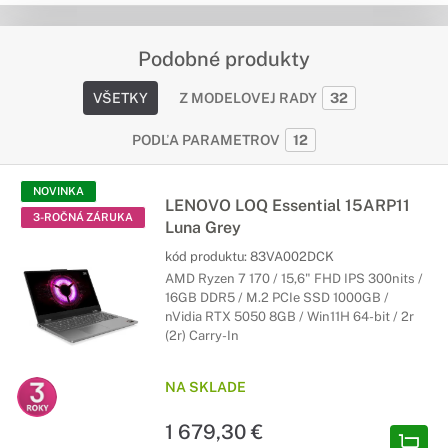
Podobné produkty
VŠETKY
Z MODELOVEJ RADY
32
PODĽA PARAMETROV
12
NOVINKA
LENOVO LOQ Essential 15ARP11
3-ROČNÁ ZÁRUKA
Luna Grey
kód produktu:
83VA002DCK
AMD Ryzen 7 170 / 15,6" FHD IPS 300nits /
16GB DDR5 / M.2 PCIe SSD 1000GB /
nVidia RTX 5050 8GB / Win11H 64-bit / 2r
(2r) Carry-In
NA SKLADE
1 679,30 €