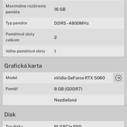
Maximálne rozšírenie
16 GB
pamäte
Typ pamäte
DDR5 - 4800MHz
Pamäťové sloty
2
celkom
Voľne pamäťové sloty
1
Grafická karta
Model
nVidia GeForce RTX 5060
Pamäť
8 GB (GDDR7)
Nezdieľaná
Disk
Typ disku
M.2 PCIe SSD