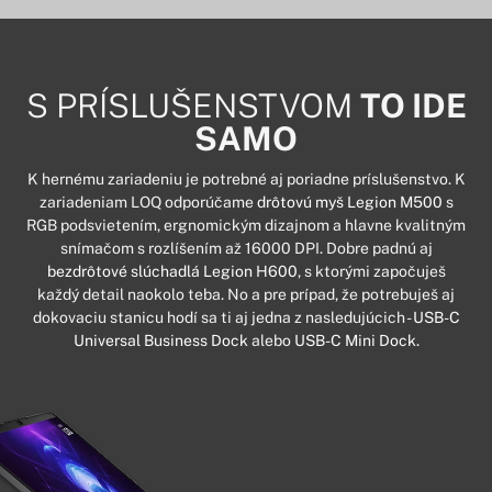
S PRÍSLUŠENSTVOM
TO IDE
SAMO
K hernému zariadeniu je potrebné aj poriadne príslušenstvo. K
zariadeniam LOQ odporúčame
drôtovú myš Legion M500
s
RGB podsvietením, ergnomickým dizajnom a hlavne kvalitným
snímačom s rozlíšením až 16000 DPI. Dobre padnú aj
bezdrôtové slúchadlá Legion H600
, s ktorými započuješ
každý detail naokolo teba. No a pre prípad, že potrebuješ aj
dokovaciu stanicu hodí sa ti aj jedna z nasledujúcich -
USB-C
Universal Business Dock
alebo
USB-C Mini Dock.