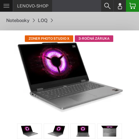
LENOVO-SHOP
Notebooky
LOQ
ZONER PHOTO STUDIO X
3-ROČNÁ ZÁRUKA