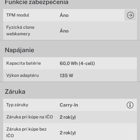
Funkcie zabezpečenia
TPM modul
Áno
Fyzická clona
Áno
webkamery
Napájanie
Kapacita batérie
60,0 Wh (4-cell)
Výkon adaptéru
135 W
Záruka
Typ záruky
Carry-In
Záruka pri kúpe na IČO
2 rok(y)
Záruka pri kúpe bez
2 rok(y)
IČO