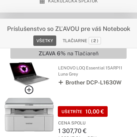
KALKULAČKA SPLÁTOK
Príslušenstvo so ZĽAVOU pre váš Notebook
VŠETKY
TLAČIARNE
(
2
)
ZĽAVA 6%
na Tlačiareň
LENOVO LOQ Essential 15ARP11
Luna Grey
Brother DCP-L1630W
10,00 €
UŠETRÍTE
CENA SPOLU
1 307,70 €