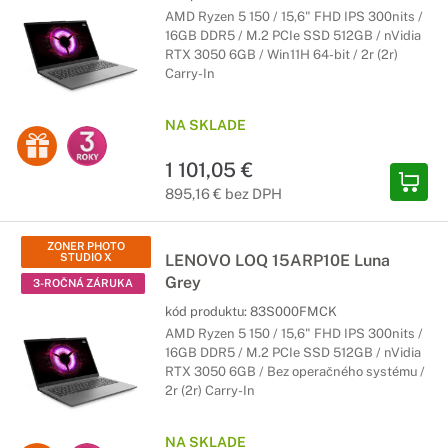
AMD Ryzen 5 150 / 15,6" FHD IPS 300nits /
16GB DDR5 / M.2 PCIe SSD 512GB / nVidia
RTX 3050 6GB / Win11H 64-bit / 2r (2r)
Carry-In
NA SKLADE
1 101,05 €
895,16 € bez DPH
ZONER PHOTO
STUDIO X
LENOVO LOQ 15ARP10E Luna
Grey
3-ROČNÁ ZÁRUKA
kód produktu:
83S000FMCK
AMD Ryzen 5 150 / 15,6" FHD IPS 300nits /
16GB DDR5 / M.2 PCIe SSD 512GB / nVidia
RTX 3050 6GB / Bez operačného systému /
2r (2r) Carry-In
NA SKLADE