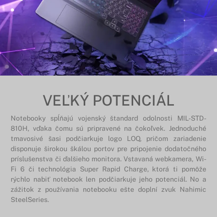
VEĽKÝ POTENCIÁL
Notebooky spĺňajú vojenský štandard odolnosti MIL-STD-
810H, vďaka čomu sú pripravené na čokoľvek. Jednoduché
tmavosivé šasi podčiarkuje logo LOQ, pričom zariadenie
disponuje širokou škálou portov pre pripojenie dodatočného
príslušenstva či ďalšieho monitora. Vstavaná webkamera, Wi-
Fi 6 či technológia Super Rapid Charge, ktorá ti pomôže
rýchlo nabiť notebook len podčiarkuje jeho potenciál. No a
zážitok z používania notebooku ešte doplní zvuk Nahimic
SteelSeries.