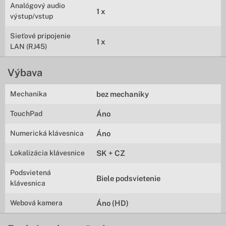
Analógový audio
1 x
výstup/vstup
Sieťové pripojenie
1 x
LAN (RJ45)
Výbava
Mechanika
bez mechaniky
TouchPad
Áno
Numerická klávesnica
Áno
Lokalizácia klávesnice
SK + CZ
Podsvietená
Biele podsvietenie
klávesnica
Webová kamera
Áno (HD)