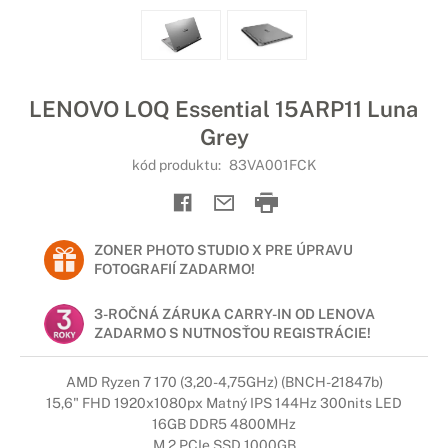
LENOVO LOQ Essential 15ARP11 Luna
Grey
kód produktu:
83VA001FCK
ZONER PHOTO STUDIO X PRE ÚPRAVU
FOTOGRAFIÍ ZADARMO!
3-ROČNÁ ZÁRUKA CARRY-IN OD LENOVA
ZADARMO S NUTNOSŤOU REGISTRÁCIE!
AMD Ryzen 7 170 (3,20-4,75GHz) (BNCH-21847b)
15,6" FHD 1920x1080px Matný IPS 144Hz 300nits LED
16GB DDR5 4800MHz
M.2 PCIe SSD 1000GB