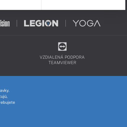
VZDIALENÁ PODPORA
TEAMVIEWER
avky.
ujú,
rebujete