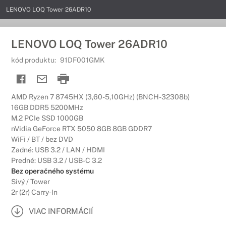
LENOVO LOQ Tower 26ADR10
LENOVO LOQ Tower 26ADR10
kód produktu:
91DF001GMK
AMD Ryzen 7 8745HX (3,60-5,10GHz) (BNCH-32308b)
16GB DDR5 5200MHz
M.2 PCIe SSD 1000GB
nVidia GeForce RTX 5050 8GB 8GB GDDR7
WiFi / BT / bez DVD
Zadné: USB 3.2 / LAN / HDMI
Predné: USB 3.2 / USB-C 3.2
Bez operačného systému
Sivý / Tower
2r (2r) Carry-In
VIAC INFORMÁCIÍ