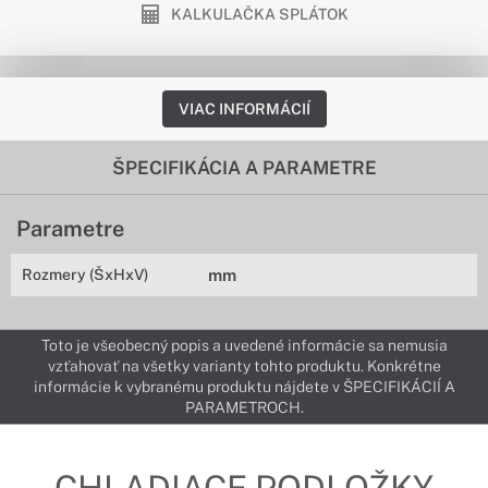
KALKULAČKA SPLÁTOK
VIAC INFORMÁCIÍ
ŠPECIFIKÁCIA A PARAMETRE
Parametre
Rozmery (ŠxHxV)
mm
Toto je všeobecný popis a uvedené informácie sa nemusia
vzťahovať na všetky varianty tohto produktu. Konkrétne
informácie k vybranému produktu nájdete v ŠPECIFIKÁCIÍ A
PARAMETROCH.
CHLADIACE PODLOŽKY