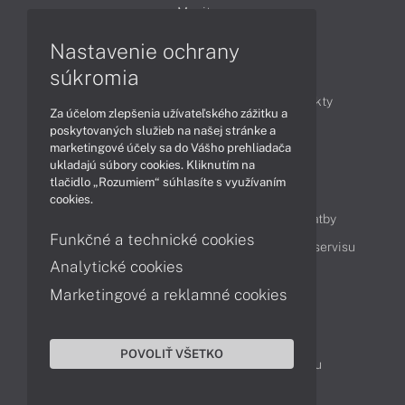
Monitory
Nastavenie ochrany
Články
súkromia
Obchodné informácie
Novinky
Produkty
Za účelom zlepšenia užívateľského zážitku a
Technológie
Videá
poskytovaných služieb na našej stránke a
marketingové účely sa do Vášho prehliadača
ukladajú súbory cookies. Kliknutím na
tlačidlo „Rozumiem“ súhlasíte s využívaním
Obsah
cookies.
Ako nakupovať
Možnosti doručenia a platby
Funkčné a technické cookies
Podpora a servis
Servisné služby
Cenník servisu
Analytické cookies
Marketingové a reklamné cookies
Kontakty
043 4224 771
Obchodné oddelenie
POVOLIŤ VŠETKO
Servisné oddelenie
Reklamácia tovaru
TeamViewer (vzdialená podpora)