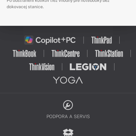
Po odstránení kolíkov tiež vhodný pre notebooky bez
dokovacej stanice.
PODPORA A SERVIS