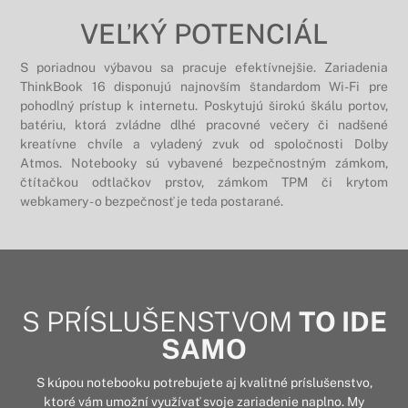
VEĽKÝ POTENCIÁL
S poriadnou výbavou sa pracuje efektívnejšie. Zariadenia
ThinkBook 16 disponujú najnovším štandardom Wi-Fi pre
pohodlný prístup k internetu. Poskytujú širokú škálu portov,
batériu, ktorá zvládne dlhé pracovné večery či nadšené
kreatívne chvíle a vyladený zvuk od spoločnosti Dolby
Atmos. Notebooky sú vybavené bezpečnostným zámkom,
čtítačkou odtlačkov prstov, zámkom TPM či krytom
webkamery - o bezpečnosť je teda postarané.
S PRÍSLUŠENSTVOM
TO IDE
SAMO
S kúpou notebooku potrebujete aj kvalitné príslušenstvo,
ktoré vám umožní využívať svoje zariadenie naplno. My