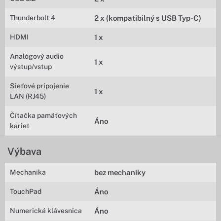
Thunderbolt 4
2 x (kompatibilný s USB Typ-C)
HDMI
1 x
Analógový audio
1 x
výstup/vstup
Sieťové pripojenie
1 x
LAN (RJ45)
Čítačka pamäťových
Áno
kariet
Výbava
Mechanika
bez mechaniky
TouchPad
Áno
Numerická klávesnica
Áno