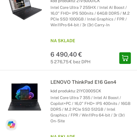
kód produktu:
21V50001CK
Intel Core Ultra 7 255HX / Intel AI Boost /
16,0" FHD+ IPS 500nits / 64GB DDR5 / M.2
PCIe SSD 1000GB / Intel Graphics / FPR /
Win11Pro 64-bit / 3r (3r) Carry-In
NA SKLADE
6 490,40 €
5 276,75 € bez DPH
LENOVO ThinkPad E16 Gen4
kód produktu:
21YC000SCK
Intel Core Ultra 7 355 / Intel AI Boost /
Copilot+PC / 16,0" FHD+ IPS 400nits / 16GB
DDR5 / M.2 PCIe SSD 512GB / Intel
Graphics / FPR / Win11Pro 64-bit / 3r (3r)
On-Site
NA SKLADE