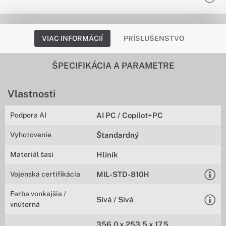
VIAC INFORMÁCIÍ
PRÍSLUŠENSTVO
ŠPECIFIKÁCIA A PARAMETRE
Vlastnosti
Podpora AI
AI PC / Copilot+PC
Vyhotovenie
Štandardný
Materiál šasi
Hliník
Vojenská certifikácia
MIL-STD-810H
Farba vonkajšia /
Sivá / Sivá
vnútorná
356,0 x 253,5 x 17,5