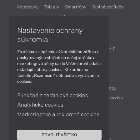
Notebooky
Tablety
Smartfóny
Stolné počítače
Monitory
Nastavenie ochrany
Články
súkromia
Obchodné informácie
Novinky
Produkty
Za účelom zlepšenia užívateľského zážitku a
Technológie
Videá
poskytovaných služieb na našej stránke a
marketingové účely sa do Vášho prehliadača
ukladajú súbory cookies. Kliknutím na
tlačidlo „Rozumiem“ súhlasíte s využívaním
Obsah
cookies.
Ako nakupovať
Možnosti doručenia a platby
Funkčné a technické cookies
Podpora a servis
Servisné služby
Cenník servisu
Analytické cookies
Marketingové a reklamné cookies
Kontakty
043 4224 771
Obchodné oddelenie
POVOLIŤ VŠETKO
Servisné oddelenie
Reklamácia tovaru