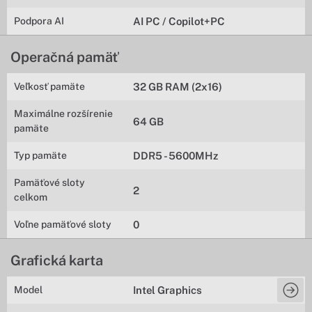
Podpora AI
AI PC / Copilot+PC
Operačná pamäť
Veľkosť pamäte
32 GB RAM (2x16)
Maximálne rozšírenie
64 GB
pamäte
Typ pamäte
DDR5 - 5600MHz
Pamäťové sloty
2
celkom
Voľne pamäťové sloty
0
Grafická karta
Model
Intel Graphics