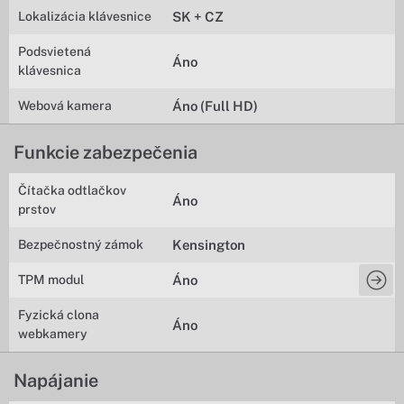
Lokalizácia klávesnice
SK + CZ
Podsvietená
Áno
klávesnica
Webová kamera
Áno (Full HD)
Funkcie zabezpečenia
Čítačka odtlačkov
Áno
prstov
Bezpečnostný zámok
Kensington
TPM modul
Áno
Fyzická clona
Áno
webkamery
Napájanie