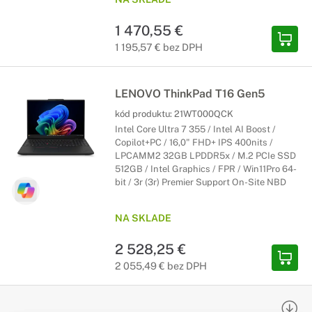
1 470,55 €
1 195,57 € bez DPH
LENOVO ThinkPad T16 Gen5
kód produktu:
21WT000QCK
Intel Core Ultra 7 355 / Intel AI Boost /
Copilot+PC / 16,0" FHD+ IPS 400nits /
LPCAMM2 32GB LPDDR5x / M.2 PCIe SSD
512GB / Intel Graphics / FPR / Win11Pro 64-
bit / 3r (3r) Premier Support On-Site NBD
NA SKLADE
2 528,25 €
2 055,49 € bez DPH