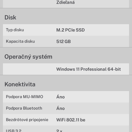
Zdieľaná
Disk
Typ disku
M.2 PCIe SSD
Kapacita disku
512 GB
Operačný systém
Windows 11 Professional 64-bit
Konektivita
Podpora MU-MIMO
Áno
Podpora Bluetooth
Áno
Bezdrôtové pripojenie
WiFi 802.11 be
USB 3.2
2 x