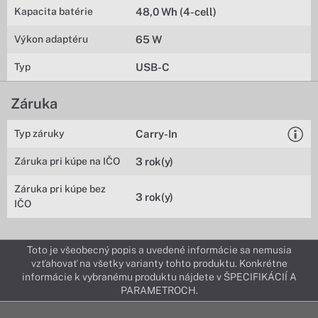
Kapacita batérie
48,0 Wh (4-cell)
Výkon adaptéru
65 W
Typ
USB-C
Záruka
Typ záruky
Carry-In
Záruka pri kúpe na IČO
3 rok(y)
Záruka pri kúpe bez
3 rok(y)
IČO
Toto je všeobecný popis a uvedené informácie sa nemusia
vzťahovať na všetky varianty tohto produktu. Konkrétne
informácie k vybranému produktu nájdete v ŠPECIFIKÁCIÍ A
PARAMETROCH.