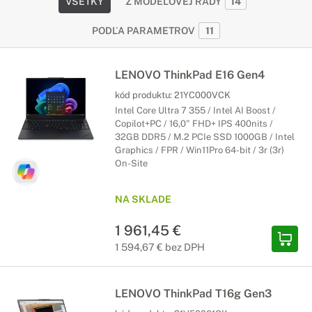
VŠETKY
Z MODELOVEJ RADY
14
PODĽA PARAMETROV
11
LENOVO ThinkPad E16 Gen4
kód produktu:
21YC000VCK
Intel Core Ultra 7 355 / Intel AI Boost /
Copilot+PC / 16,0" FHD+ IPS 400nits /
32GB DDR5 / M.2 PCIe SSD 1000GB / Intel
Graphics / FPR / Win11Pro 64-bit / 3r (3r)
On-Site
NA SKLADE
1 961,45 €
1 594,67 € bez DPH
LENOVO ThinkPad T16g Gen3