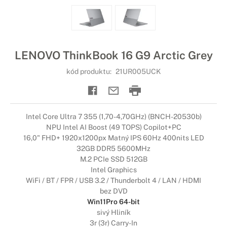
LENOVO ThinkBook 16 G9 Arctic Grey
kód produktu:
21UR005UCK
Intel Core Ultra 7 355 (1,70-4,70GHz) (BNCH-20530b)
NPU Intel AI Boost (49 TOPS) Copilot+PC
16,0" FHD+ 1920x1200px Matný IPS 60Hz 400nits LED
32GB DDR5 5600MHz
M.2 PCIe SSD 512GB
Intel Graphics
WiFi / BT / FPR / USB 3.2 / Thunderbolt 4 / LAN / HDMI
bez DVD
Win11Pro 64-bit
sivý Hliník
3r (3r) Carry-In