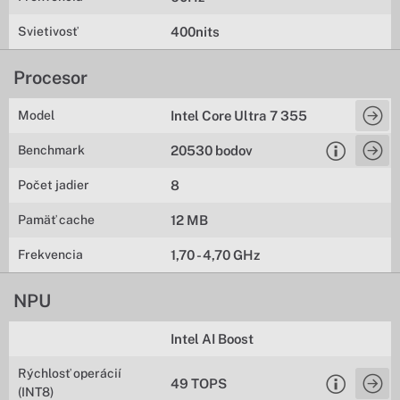
Svietivosť
400nits
Procesor
Model
Intel Core Ultra 7 355
Benchmark
20530 bodov
Počet jadier
8
Pamäť cache
12 MB
Frekvencia
1,70 - 4,70 GHz
NPU
Intel AI Boost
Rýchlosť operácií
49 TOPS
(INT8)