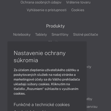
Ochrana osobných údajov
Vrátenie tovaru
Vyhlásenie o prístupnosti
Cookies
Produkty
Notebooky
Tablety
Smartfóny
Stolné počítače
Monitory
Nastavenie ochrany
Články
súkromia
Obchodné informácie
Novinky
Produkty
Za účelom zlepšenia užívateľského zážitku a
Technológie
Videá
poskytovaných služieb na našej stránke a
marketingové účely sa do Vášho prehliadača
ukladajú súbory cookies. Kliknutím na
tlačidlo „Rozumiem“ súhlasíte s využívaním
Obsah
cookies.
Ako nakupovať
Možnosti doručenia a platby
Funkčné a technické cookies
Podpora a servis
Servisné služby
Cenník servisu