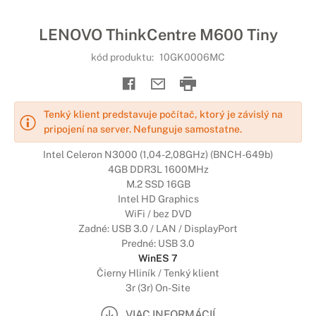
LENOVO ThinkCentre M600 Tiny
kód produktu:
10GK0006MC
Tenký klient predstavuje počítač, ktorý je závislý na
pripojení na server. Nefunguje samostatne.
Intel Celeron N3000 (1,04-2,08GHz) (BNCH-649b)
4GB DDR3L 1600MHz
M.2 SSD 16GB
Intel HD Graphics
WiFi / bez DVD
Zadné: USB 3.0 / LAN / DisplayPort
Predné: USB 3.0
WinES 7
Čierny Hliník / Tenký klient
3r (3r) On-Site
VIAC INFORMÁCIÍ