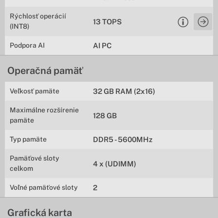
Rýchlosť operácií
13 TOPS
(INT8)
Podpora AI
AI PC
Operačná pamäť
Veľkosť pamäte
32 GB RAM (2x16)
Maximálne rozšírenie
128 GB
pamäte
Typ pamäte
DDR5 - 5600MHz
Pamäťové sloty
4 x (UDIMM)
celkom
Voľné pamäťové sloty
2
Grafická karta