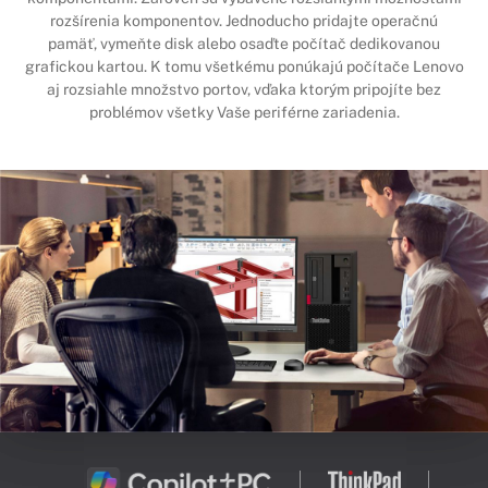
rozšírenia komponentov. Jednoducho pridajte operačnú
pamäť, vymeňte disk alebo osaďte počítač dedikovanou
grafickou kartou. K tomu všetkému ponúkajú počítače Lenovo
aj rozsiahle množstvo portov, vďaka ktorým pripojíte bez
problémov všetky Vaše periférne zariadenia.