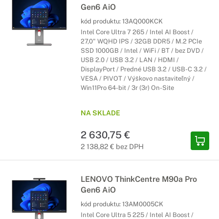
Gen6 AiO
kód produktu:
13AQ000KCK
Intel Core Ultra 7 265 / Intel AI Boost /
27,0" WQHD IPS / 32GB DDR5 / M.2 PCIe
SSD 1000GB / Intel / WiFi / BT / bez DVD /
USB 2.0 / USB 3.2 / LAN / HDMI /
DisplayPort / Predné USB 3.2 / USB-C 3.2 /
VESA / PIVOT / Výškovo nastaviteľný /
Win11Pro 64-bit / 3r (3r) On-Site
NA SKLADE
2 630,75 €
2 138,82 € bez DPH
LENOVO ThinkCentre M90a Pro
Gen6 AiO
kód produktu:
13AM0005CK
Intel Core Ultra 5 225 / Intel AI Boost /