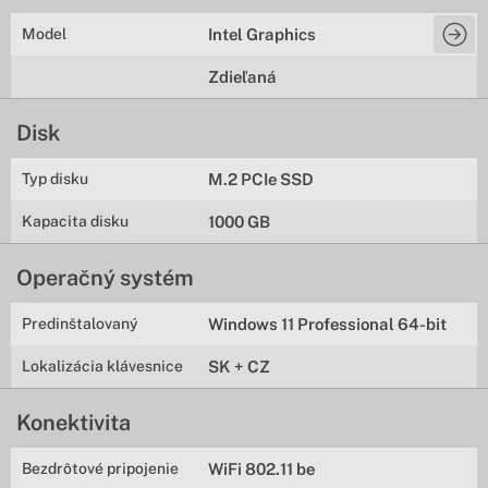
Model
Intel Graphics
Zdieľaná
Disk
Typ disku
M.2 PCIe SSD
Kapacita disku
1000 GB
Operačný systém
Predinštalovaný
Windows 11 Professional 64-bit
Lokalizácia klávesnice
SK + CZ
Konektivita
Bezdrôtové pripojenie
WiFi 802.11 be