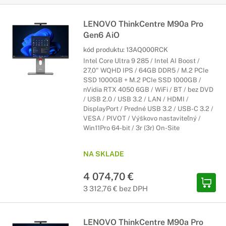
LENOVO ThinkCentre M90a Pro
Gen6 AiO
kód produktu:
13AQ000RCK
Intel Core Ultra 9 285 / Intel AI Boost /
27,0" WQHD IPS / 64GB DDR5 / M.2 PCIe
SSD 1000GB + M.2 PCIe SSD 1000GB /
nVidia RTX 4050 6GB / WiFi / BT / bez DVD
/ USB 2.0 / USB 3.2 / LAN / HDMI /
DisplayPort / Predné USB 3.2 / USB-C 3.2 /
VESA / PIVOT / Výškovo nastaviteľný /
Win11Pro 64-bit / 3r (3r) On-Site
NA SKLADE
4 074,70 €
3 312,76 € bez DPH
LENOVO ThinkCentre M90a Pro