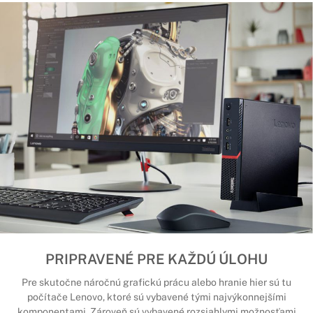
PRIPRAVENÉ PRE KAŽDÚ ÚLOHU
Pre skutočne náročnú grafickú prácu alebo hranie hier sú tu
počítače Lenovo, ktoré sú vybavené tými najvýkonnejšími
komponentami. Zároveň sú vybavené rozsiahlymi možnosťami