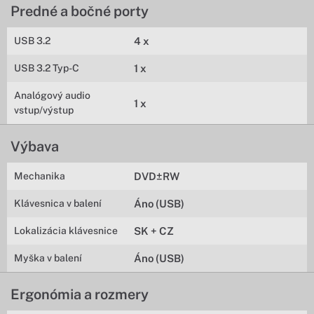
Predné a bočné porty
USB 3.2
4 x
USB 3.2 Typ-C
1 x
Analógový audio
1 x
vstup/výstup
Výbava
Mechanika
DVD±RW
Klávesnica v balení
Áno (USB)
Lokalizácia klávesnice
SK + CZ
Myška v balení
Áno (USB)
Ergonómia a rozmery