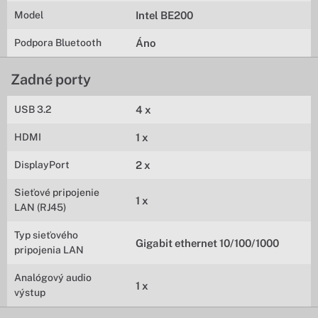
Model
Intel BE200
Podpora Bluetooth
Áno
Zadné porty
USB 3.2
4 x
HDMI
1 x
DisplayPort
2 x
Sieťové pripojenie
1 x
LAN (RJ45)
Typ sieťového
Gigabit ethernet 10/100/1000
pripojenia LAN
Analógový audio
1 x
výstup