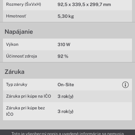
Rozmery (ŠxVxH)
92,5 x 339,5 x 299,7 mm
Hmotnosť
5,30 kg
Napájanie
Výkon
310 W
Účinnosť zdroja
92 %
Záruka
Typ záruky
On-Site
Záruka pri kúpe na IČO
3 rok(y)
Záruka pri kúpe bez
3 rok(y)
IČO
Toto je všeobecný popis a uvedené informácie sa nemusia