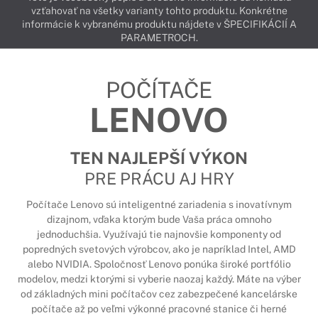
vzťahovať na všetky varianty tohto produktu. Konkrétne
informácie k vybranému produktu nájdete v ŠPECIFIKÁCIÍ A
PARAMETROCH.
POČÍTAČE
LENOVO
TEN NAJLEPŠÍ VÝKON
PRE PRÁCU AJ HRY
Počítače Lenovo sú inteligentné zariadenia s inovatívnym
dizajnom, vďaka ktorým bude Vaša práca omnoho
jednoduchšia. Využívajú tie najnovšie komponenty od
popredných svetových výrobcov, ako je napríklad Intel, AMD
alebo NVIDIA. Spoločnosť Lenovo ponúka široké portfólio
modelov, medzi ktorými si vyberie naozaj každý. Máte na výber
od základných mini počítačov cez zabezpečené kancelárske
počítače až po veľmi výkonné pracovné stanice či herné