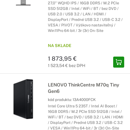
27,0" WQHD IPS / 16GB DDR5 / M.2 PCIe
SSD 512GB / Intel / WiFi / BT / bez DVD /
USB 2.0 / USB 3.2 / LAN / HDMI /
DisplayPort / Predné USB 3.2 / USB-C 3.2 /
VESA / PIVOT / Výškovo nastaviteľný /
Win11Pro 64-bit / 3r (3r) On-Site
NA SKLADE
1 873,95 €
1 523,54 € bez DPH
LENOVO ThinkCentre M70q Tiny
Gen6
kód produktu:
13A4000FCK
Intel Core Ultra 5 235T / Intel AI Boost /
16GB DDR5 / M.2 PCIe SSD 512GB / Intel /
WiFi / BT / bez DVD / USB 3.2 / LAN / HDMI
/ DisplayPort / Predné USB 3.2 / USB-C 3.2
/ VESA / Win11Pro 64-bit / 3r (3r) On-Site