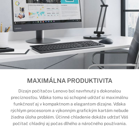
MAXIMÁLNA PRODUKTIVITA
Dizajn počítačov Lenovo bol navrhnutý s dokonalou
precíznosťou. Vďaka tomu sú schopné udržať si maximálnu
funkčnosť aj v kompaktnom a elegantom dizajne. Vďaka
rýchlym procesorom a výkonným grafickým kartám nebude
žiadna úloha problém. Účinné chladenie dokáže udržať Váš
počítač chladný aj počas dlhého a náročného používania.