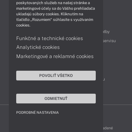
Technológie
Videá
poskytovaných služieb na našej stránke a
marketingové účely sa do Vášho prehliadača
ukladajú súbory cookies. Kliknutím na
tlačidlo „Rozumiem“ súhlasíte s využívaním
Obsah
cookies.
Ako nakupovať
Možnosti doručenia a platby
Funkčné a technické cookies
Podpora a servis
Servisné služby
Cenník servisu
Analytické cookies
Marketingové a reklamné cookies
Kontakty
043 4224 771
Obchodné oddelenie
POVOLIŤ VŠETKO
Servisné oddelenie
Reklamácia tovaru
TeamViewer (vzdialená podpora)
ODMIETNUŤ
PODROBNÉ NASTAVENIA
LENOVO-SHOP © 2013 - 2026 Všetky práva vyhradené