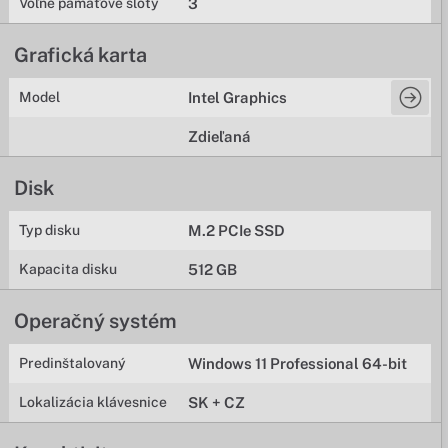
Voľné pamäťové sloty
3
Grafická karta
Model
Intel Graphics
Zdieľaná
Disk
Typ disku
M.2 PCIe SSD
Kapacita disku
512 GB
Operačný systém
Predinštalovaný
Windows 11 Professional 64-bit
Lokalizácia klávesnice
SK + CZ