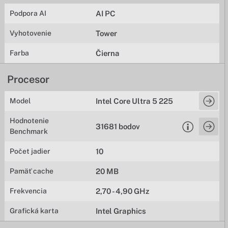
Podpora AI
AI PC
Vyhotovenie
Tower
Farba
Čierna
Procesor
Model
Intel Core Ultra 5 225
Hodnotenie
31681 bodov
Benchmark
Počet jadier
10
Pamäť cache
20 MB
Frekvencia
2,70 - 4,90 GHz
Grafická karta
Intel Graphics