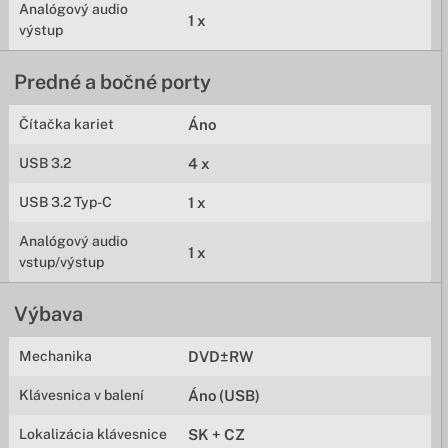
Analógový audio
1 x
výstup
Predné a bočné porty
Čítačka kariet
Áno
USB 3.2
4 x
USB 3.2 Typ-C
1 x
Analógový audio
1 x
vstup/výstup
Výbava
Mechanika
DVD±RW
Klávesnica v balení
Áno (USB)
Lokalizácia klávesnice
SK + CZ