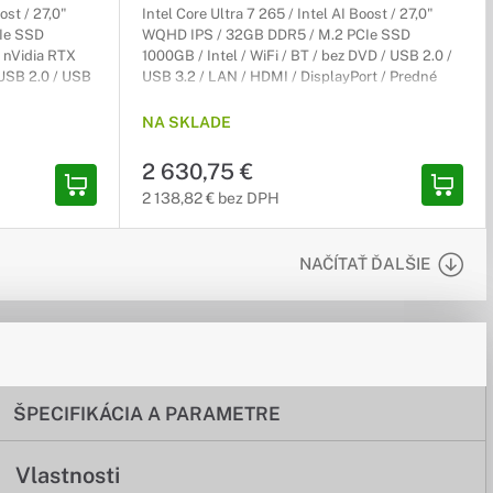
ost / 27,0"
Intel Core Ultra 7 265 / Intel AI Boost / 27,0"
Ie SSD
WQHD IPS / 32GB DDR5 / M.2 PCIe SSD
 nVidia RTX
1000GB / Intel / WiFi / BT / bez DVD / USB 2.0 /
 USB 2.0 / USB
USB 3.2 / LAN / HDMI / DisplayPort / Predné
Predné USB 3.2
USB 3.2 / USB-C 3.2 / VESA / PIVOT / Výškovo
kovo
nastaviteľný / Win11Pro 64-bit / 3r (3r) On-Site
NA SKLADE
 (3r) On-Site
2 630,75 €
2 138,82 € bez DPH
NAČÍTAŤ ĎALŠIE
ŠPECIFIKÁCIA A PARAMETRE
Vlastnosti