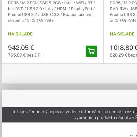
DDR5 / M.2 PCIe SSD 512GB / Intel / WiFi / BT /
DDR5 / M.2 PCI
bez DVD / USB 2.0 / LAN / HDMI / DisplayPort /
DVD-RW / USB 2
Predné USB 3.2 / USB-C 3.2 / Bez operačného
Predné USB 3.2
systému / 3r (3r) On-Site
3r (3r) On-Site
NA SKLADE
NA SKLADE
942,05 €
1 018,80 
765,89 € bez DPH
828,29 € bez
Toto je všeobecný popis a uvedené informácie sa nemusia vzťah
vybranému produktu nájdete 