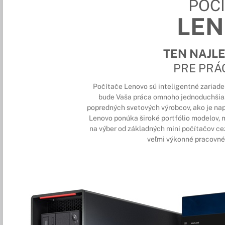
POČ
LE
TEN NAJL
PRE PRÁ
Počítače Lenovo sú inteligentné zariade
bude Vaša práca omnoho jednoduchšia.
popredných svetových výrobcov, ako je nap
Lenovo ponúka široké portfólio modelov, m
na výber od základných mini počítačov c
veľmi výkonné pracovné 