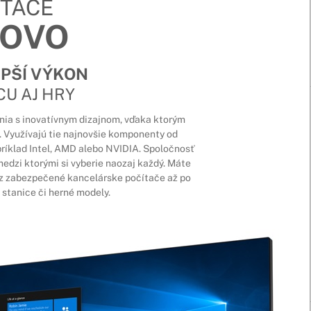
ÍTAČE
NOVO
EPŠÍ VÝKON
CU AJ HRY
nia s inovatívnym dizajnom, vďaka ktorým
 Využívajú tie najnovšie komponenty od
ríklad Intel, AMD alebo NVIDIA. Spoločnosť
edzi ktorými si vyberie naozaj každý. Máte
ez zabezpečené kancelárske počítače až po
stanice či herné modely.