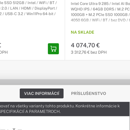
e SSD 512GB / Intel / WiFi / BT /
Intel Core Ultra 9 285 / Intel AI Bo
.0 / LAN / HDMI / DisplayPort /
WQHD IPS / 64GB DDR5 / M.2 PC
 / USB-C 3.2 / Win11Pro 64-bit /
1000GB + M.2 PCIe SSD 1000GB /
4050 6GB / WiFi / BT / bez DVD /
3.2 / LAN / HDMI / DisplayPort / 
/ USB-C 3.2 / VESA / PIVOT / Výš
NA SKLADE
nastaviteľný / Win11Pro 64-bit / 3r
€
4 074,70 €
 DPH
3 312,76 € bez DPH
VIAC INFORMÁCIÍ
PRÍSLUŠENSTVO
ovať na všetky varianty tohto produktu. Konkrétne informácie k
v ŠPECIFIKÁCIÍ A PARAMETROCH.