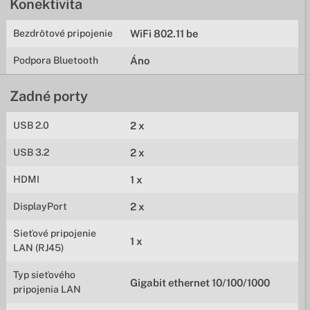
Konektivita
Bezdrôtové pripojenie
WiFi 802.11 be
Podpora Bluetooth
Áno
Zadné porty
USB 2.0
2 x
USB 3.2
2 x
HDMI
1 x
DisplayPort
2 x
Sieťové pripojenie
1 x
LAN (RJ45)
Typ sieťového
Gigabit ethernet 10/100/1000
pripojenia LAN