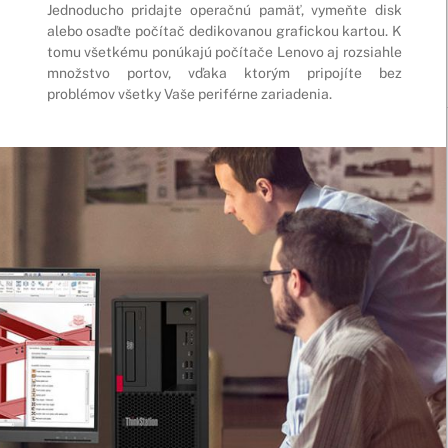
Jednoducho pridajte operačnú pamäť, vymeňte disk
alebo osaďte počítač dedikovanou grafickou kartou. K
tomu všetkému ponúkajú počítače Lenovo aj rozsiahle
množstvo portov, vďaka ktorým pripojíte bez
problémov všetky Vaše periférne zariadenia.