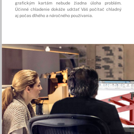
grafickým kartám nebude žiadna úloha problém.
Účinné chladenie dokáže udržať Váš počítač chladný
aj počas dlhého a náročného používania.