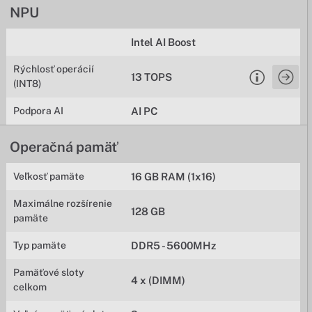
NPU
Intel AI Boost
Rýchlosť operácií
13 TOPS
(INT8)
Podpora AI
AI PC
Operačná pamäť
Veľkosť pamäte
16 GB RAM (1x16)
Maximálne rozšírenie
128 GB
pamäte
Typ pamäte
DDR5 - 5600MHz
Pamäťové sloty
4 x (DIMM)
celkom