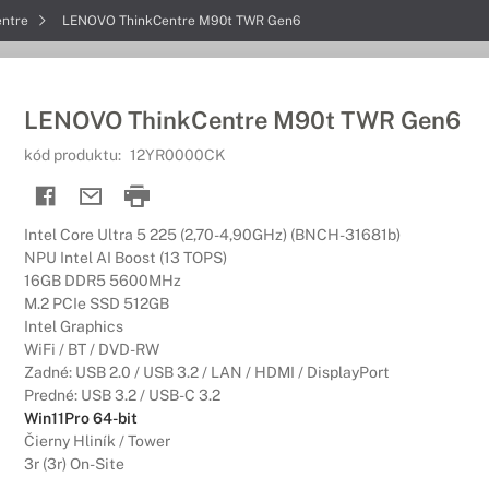
entre
LENOVO ThinkCentre M90t TWR Gen6
LENOVO ThinkCentre M90t TWR Gen6
kód produktu:
12YR0000CK
Intel Core Ultra 5 225 (2,70-4,90GHz) (BNCH-31681b)
NPU Intel AI Boost (13 TOPS)
16GB DDR5 5600MHz
M.2 PCIe SSD 512GB
Intel Graphics
WiFi / BT / DVD-RW
Zadné: USB 2.0 / USB 3.2 / LAN / HDMI / DisplayPort
Predné: USB 3.2 / USB-C 3.2
Win11Pro 64-bit
Čierny Hliník / Tower
3r (3r) On-Site