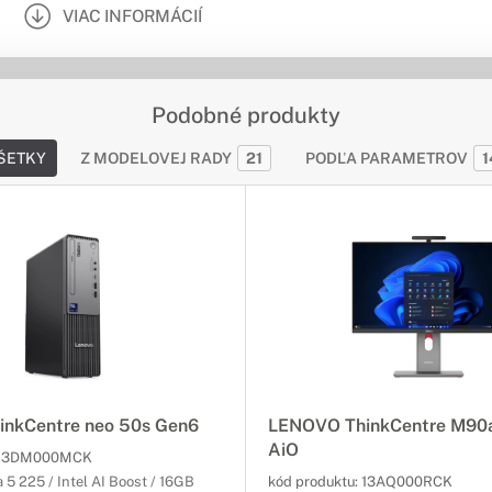
VIAC INFORMÁCIÍ
Podobné produkty
ŠETKY
Z MODELOVEJ RADY
21
PODĽA PARAMETROV
1
nkCentre neo 50s Gen6
LENOVO ThinkCentre M90a
AiO
13DM000MCK
a 5 225 / Intel AI Boost / 16GB
kód produktu:
13AQ000RCK