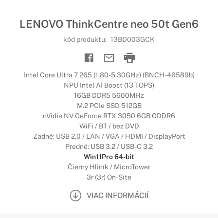
LENOVO ThinkCentre neo 50t Gen6
kód produktu:
13BD003GCK
Intel Core Ultra 7 265 (1,80-5,30GHz) (BNCH-46589b)
NPU Intel AI Boost (13 TOPS)
16GB DDR5 5600MHz
M.2 PCIe SSD 512GB
nVidia NV GeForce RTX 3050 6GB GDDR6
WiFi / BT / bez DVD
Zadné: USB 2.0 / LAN / VGA / HDMI / DisplayPort
Predné: USB 3.2 / USB-C 3.2
Win11Pro 64-bit
Čierny Hliník / MicroTower
3r (3r) On-Site
VIAC INFORMÁCIÍ