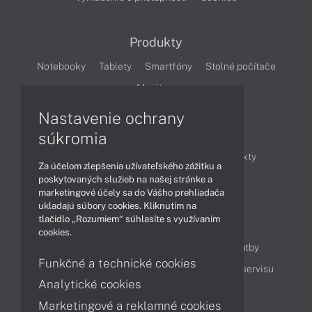
Produkty
Notebooky
Tablety
Smartfóny
Stolné počítače
Monitory
Nastavenie ochrany
Články
súkromia
Obchodné informácie
Novinky
Produkty
Za účelom zlepšenia užívateľského zážitku a
Technológie
Videá
poskytovaných služieb na našej stránke a
marketingové účely sa do Vášho prehliadača
ukladajú súbory cookies. Kliknutím na
tlačidlo „Rozumiem“ súhlasíte s využívaním
Obsah
cookies.
Ako nakupovať
Možnosti doručenia a platby
Funkčné a technické cookies
Podpora a servis
Servisné služby
Cenník servisu
Analytické cookies
Marketingové a reklamné cookies