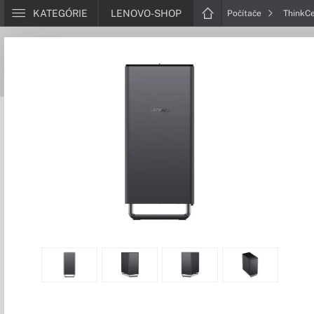
KATEGÓRIE
LENOVO-SHOP
Počítače
ThinkC