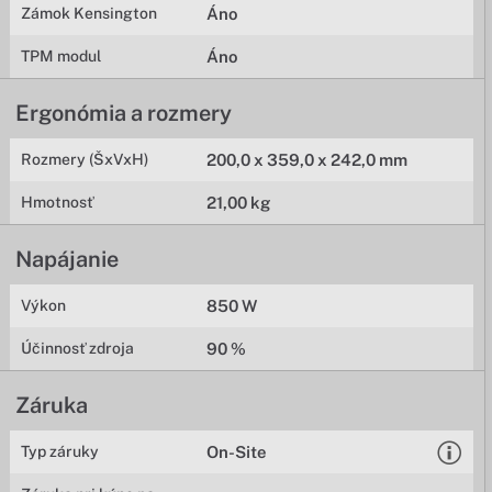
Zámok Kensington
Áno
TPM modul
Áno
Ergonómia a rozmery
Rozmery (ŠxVxH)
200,0 x 359,0 x 242,0 mm
Hmotnosť
21,00 kg
Napájanie
Výkon
850 W
Účinnosť zdroja
90 %
Záruka
Typ záruky
On-Site