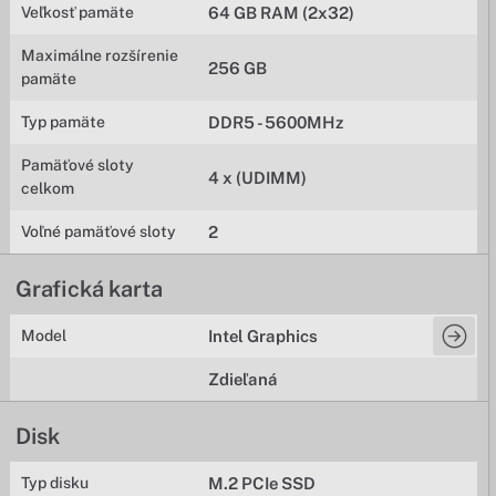
Veľkosť pamäte
64 GB RAM (2x32)
Maximálne rozšírenie
256 GB
pamäte
Typ pamäte
DDR5 - 5600MHz
Pamäťové sloty
4 x (UDIMM)
celkom
Voľné pamäťové sloty
2
Grafická karta
Model
Intel Graphics
Zdieľaná
Disk
Typ disku
M.2 PCIe SSD