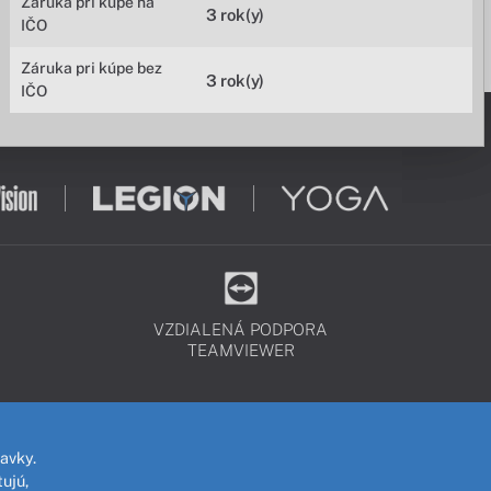
Záruka pri kúpe na
3 rok(y)
IČO
Záruka pri kúpe bez
3 rok(y)
IČO
VZDIALENÁ PODPORA
TEAMVIEWER
avky.
ujú,