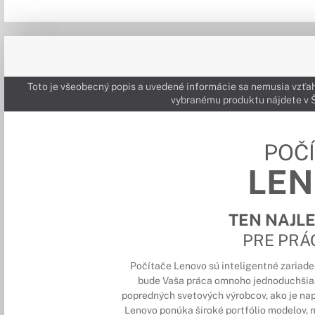
Toto je všeobecný popis a uvedené informácie sa nemusia vzťah
vybranému produktu nájdete 
POČ
LE
TEN NAJL
PRE PRÁ
Počítače Lenovo sú inteligentné zariade
bude Vaša práca omnoho jednoduchšia.
popredných svetových výrobcov, ako je nap
Lenovo ponúka široké portfólio modelov, m