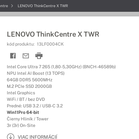
entre
LENOVO ThinkCentre X TWR
LENOVO ThinkCentre X TWR
kód produktu:
13LF0004CK
Intel Core Ultra 7 265 (1,80-5,30GHz) (BNCH-46589b)
NPU Intel AI Boost (13 TOPS)
64GB DDR5 5600MHz
M.2 PCIe SSD 2000GB
Intel Graphics
WiFi / BT / bez DVD
Predné: USB 3.2 / USB-C 3.2
Win11Pro 64-bit
Čierny Hliník / Tower
3r (3r) On-Site
VIAC INFORMÁCIÍ