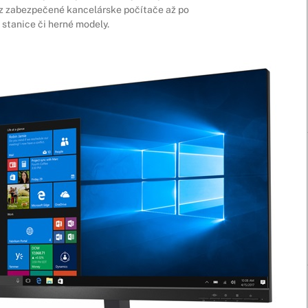
ez zabezpečené kancelárske počítače až po
stanice či herné modely.