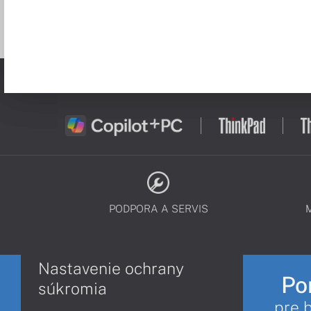
PODPORA A SERVIS
Nastavenie ochrany
Po
súkromia
pre 