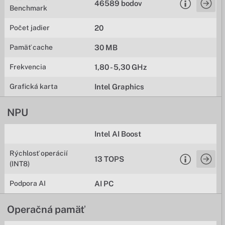
46589 bodov
Benchmark
Počet jadier
20
Pamäť cache
30 MB
Frekvencia
1,80 - 5,30 GHz
Grafická karta
Intel Graphics
NPU
Intel AI Boost
Rýchlosť operácií
13 TOPS
(INT8)
Podpora AI
AI PC
Operačná pamäť