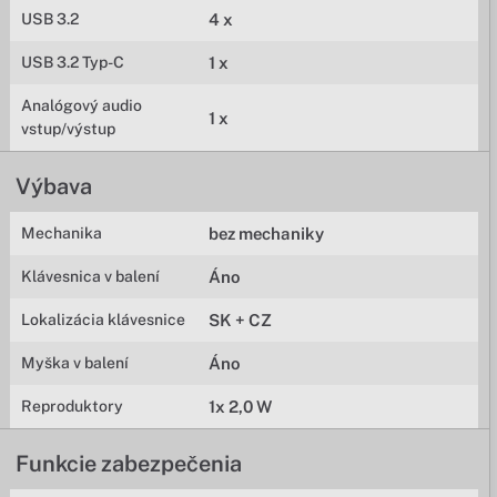
USB 3.2
4 x
USB 3.2 Typ-C
1 x
Analógový audio
1 x
vstup/výstup
Výbava
Mechanika
bez mechaniky
Klávesnica v balení
Áno
Lokalizácia klávesnice
SK + CZ
Myška v balení
Áno
Reproduktory
1x 2,0 W
Funkcie zabezpečenia