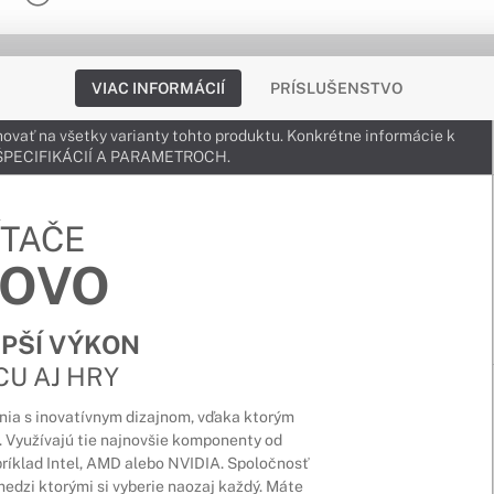
VIAC INFORMÁCIÍ
PRÍSLUŠENSTVO
ovať na všetky varianty tohto produktu. Konkrétne informácie k
v ŠPECIFIKÁCIÍ A PARAMETROCH.
ÍTAČE
NOVO
EPŠÍ VÝKON
CU AJ HRY
nia s inovatívnym dizajnom, vďaka ktorým
 Využívajú tie najnovšie komponenty od
ríklad Intel, AMD alebo NVIDIA. Spoločnosť
edzi ktorými si vyberie naozaj každý. Máte