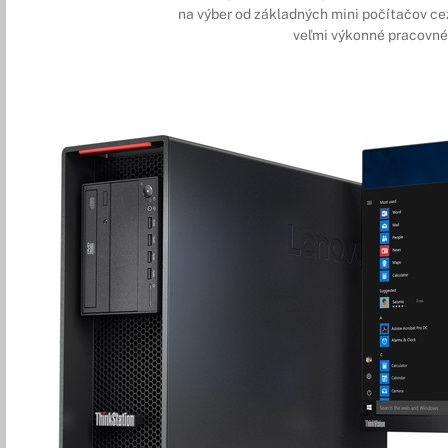
na výber od základných mini počítačov c
veľmi výkonné pracovné 