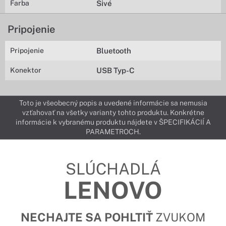
Farba
Sivé
Pripojenie
Pripojenie
Bluetooth
Konektor
USB Typ-C
Toto je všeobecný popis a uvedené informácie sa nemusia
vzťahovať na všetky varianty tohto produktu. Konkrétne
informácie k vybranému produktu nájdete v ŠPECIFIKÁCIÍ A
PARAMETROCH.
SLÚCHADLÁ
LENOVO
NECHAJTE SA POHLTIŤ
ZVUKOM