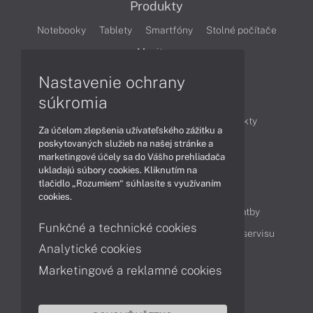
Produkty
Notebooky
Tablety
Smartfóny
Stolné počítače
Monitory
Nastavenie ochrany
Články
súkromia
Obchodné informácie
Novinky
Produkty
Za účelom zlepšenia užívateľského zážitku a
Technológie
Videá
poskytovaných služieb na našej stránke a
marketingové účely sa do Vášho prehliadača
ukladajú súbory cookies. Kliknutím na
tlačidlo „Rozumiem“ súhlasíte s využívaním
Obsah
cookies.
Ako nakupovať
Možnosti doručenia a platby
Funkčné a technické cookies
Podpora a servis
Servisné služby
Cenník servisu
Analytické cookies
Marketingové a reklamné cookies
Kontakty
043 4224 771
Obchodné oddelenie