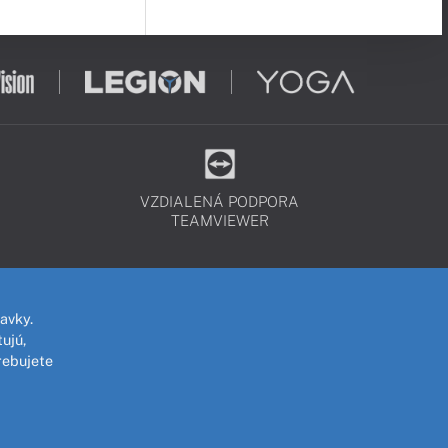
VZDIALENÁ PODPORA
TEAMVIEWER
avky.
ujú,
rebujete