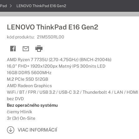
kPad
LENOVO ThinkPad E16 Gen2
LENOVO ThinkPad E16 Gen2
kód produktu:
21M5S0RL00
AMD Ryzen 7 7735U (2,70-4,75GHz) (BNCH-21004b)
16,0" FHD+ 1920x1200px Matný IPS 300nits LED
16GB DDR5 5600MHz
M.2 PCIe SSD 512GB
AMD Radeon Graphics
WiFi / BT / FPR / USB 3.2 / USB-C 3.2 / Thunderbolt 4 / LAN / HDMI
bez DVD
Bez operačného systému
čierny Hliník
3r (3r) On-Site
VIAC INFORMÁCIÍ