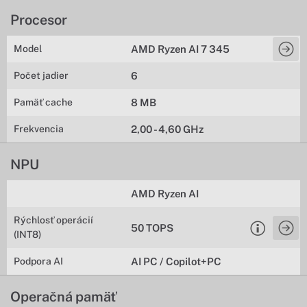
Procesor
Model
AMD Ryzen AI 7 345
Počet jadier
6
Pamäť cache
8 MB
Frekvencia
2,00 - 4,60 GHz
NPU
AMD Ryzen AI
Rýchlosť operácií
50 TOPS
(INT8)
Podpora AI
AI PC / Copilot+PC
Operačná pamäť