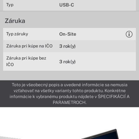
Typ
USB-C
Záruka
Typ záruky
On-Site
Záruka pri kúpe na IČO
3 rok(y)
Záruka pri kúpe bez
3 rok(y)
IČO
Toto je všeobecný popis a uvedené informácie sa nemusia
vzťahovať na všetky varianty tohto produktu. Konkrétne
informácie k vybranému produktu nájdete v ŠPECIFIKÁCIÍ A
PARAMETROCH.