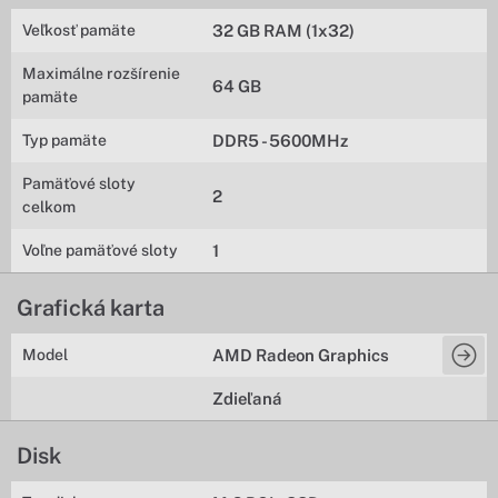
Veľkosť pamäte
32 GB RAM (1x32)
Maximálne rozšírenie
64 GB
pamäte
Typ pamäte
DDR5 - 5600MHz
Pamäťové sloty
2
celkom
Voľne pamäťové sloty
1
Grafická karta
Model
AMD Radeon Graphics
Zdieľaná
Disk