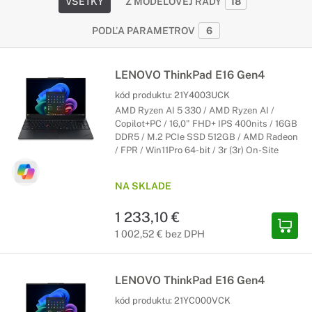
VŠETKY
Z MODELOVEJ RADY
18
PODĽA PARAMETROV
6
LENOVO ThinkPad E16 Gen4
kód produktu:
21Y4003UCK
AMD Ryzen AI 5 330 / AMD Ryzen AI /
Copilot+PC / 16,0" FHD+ IPS 400nits / 16GB
DDR5 / M.2 PCIe SSD 512GB / AMD Radeon
/ FPR / Win11Pro 64-bit / 3r (3r) On-Site
NA SKLADE
1 233,10 €
1 002,52 € bez DPH
LENOVO ThinkPad E16 Gen4
kód produktu:
21YC000VCK