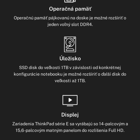
Operačná pamäť
Operačnú pamäť pájkovanú na doske je možné rozšíriť o
jeden voľný slot DDR4.
Úložisko
SSD disk do veľkosti 1TB v závislosti od konkrétnej
konfigurácie notebooku je možné rozšíriť o ďalší disk do
veľkosti až 1TB.
Displej
Zariadenia ThinkPad série E sa vyrábajú so 14-palcovým a
15,6-palcovým matným panelom do rozlíšenia Full HD.