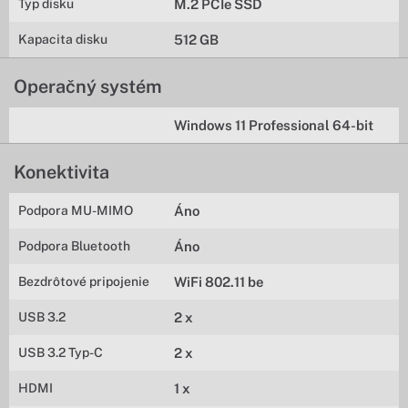
Typ disku
M.2 PCIe SSD
Kapacita disku
512 GB
Operačný systém
Windows 11 Professional 64-bit
Konektivita
Podpora MU-MIMO
Áno
Podpora Bluetooth
Áno
Bezdrôtové pripojenie
WiFi 802.11 be
USB 3.2
2 x
USB 3.2 Typ-C
2 x
HDMI
1 x