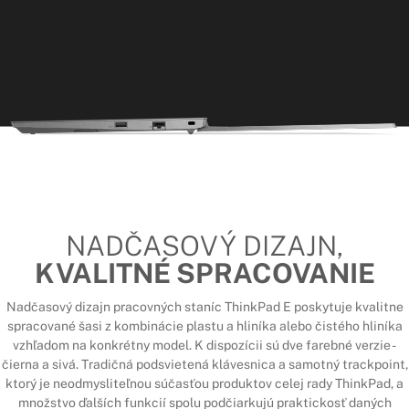
NADČASOVÝ DIZAJN,
KVALITNÉ SPRACOVANIE
Nadčasový dizajn pracovných staníc ThinkPad E poskytuje kvalitne
spracované šasi z kombinácie plastu a hliníka alebo čistého hliníka
vzhľadom na konkrétny model. K dispozícii sú dve farebné verzie -
čierna a sivá. Tradičná podsvietená klávesnica a samotný trackpoint,
ktorý je neodmysliteľnou súčasťou produktov celej rady ThinkPad, a
množstvo ďalších funkcií spolu podčiarkujú praktickosť daných