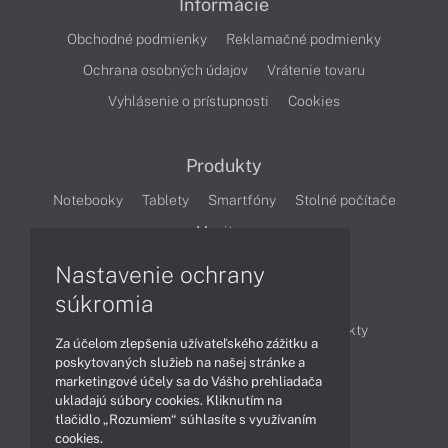
Informácie
Obchodné podmienky
Reklamačné podmienky
Ochrana osobných údajov
Vrátenie tovaru
Vyhlásenie o prístupnosti
Cookies
Produkty
Notebooky
Tablety
Smartfóny
Stolné počítače
Monitory
Nastavenie ochrany
Články
súkromia
Obchodné informácie
Novinky
Produkty
Za účelom zlepšenia užívateľského zážitku a
Technológie
Videá
poskytovaných služieb na našej stránke a
marketingové účely sa do Vášho prehliadača
ukladajú súbory cookies. Kliknutím na
tlačidlo „Rozumiem“ súhlasíte s využívaním
Obsah
cookies.