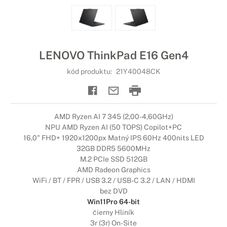
LENOVO ThinkPad E16 Gen4
kód produktu:
21Y40048CK
AMD Ryzen AI 7 345 (2,00-4,60GHz)
NPU AMD Ryzen AI (50 TOPS) Copilot+PC
16,0" FHD+ 1920x1200px Matný IPS 60Hz 400nits LED
32GB DDR5 5600MHz
M.2 PCIe SSD 512GB
AMD Radeon Graphics
WiFi / BT / FPR / USB 3.2 / USB-C 3.2 / LAN / HDMI
bez DVD
Win11Pro 64-bit
čierny Hliník
3r (3r) On-Site