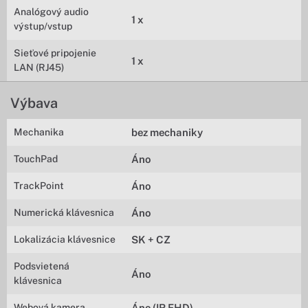
Analógový audio
1 x
výstup/vstup
Sieťové pripojenie
1 x
LAN (RJ45)
Výbava
Mechanika
bez mechaniky
TouchPad
Áno
TrackPoint
Áno
Numerická klávesnica
Áno
Lokalizácia klávesnice
SK + CZ
Podsvietená
Áno
klávesnica
Webová kamera
Áno (IR FHD)