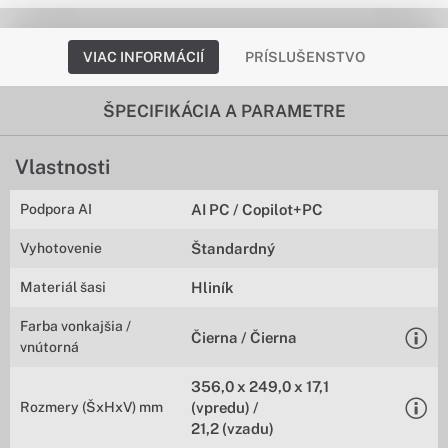
VIAC INFORMÁCIÍ
PRÍSLUŠENSTVO
ŠPECIFIKÁCIA A PARAMETRE
Vlastnosti
Podpora AI
AI PC / Copilot+PC
Vyhotovenie
Štandardný
Materiál šasi
Hliník
Farba vonkajšia /
Čierna / Čierna
vnútorná
356,0 x 249,0 x 17,1
Rozmery (ŠxHxV) mm
(vpredu) /
21,2 (vzadu)