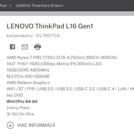
kPad
LENOVO ThinkPad L16 Gen1
LENOVO ThinkPad L16 Gen1
kód produktu:
21L7001TCK
AMD Ryzen 7 PRO 7735U (2,70-4,75GHz) (BNCH-20951b)
16,0" FHD+ 1920x1200px Matný IPS 300nits LED
16GB DDR5 4800MHz
M.2 PCIe SSD 1000GB
AMD Radeon Graphics
WiFi / BT / FPR / USB 2.0 / USB 3.2 / USB-C 3.2 / USB-C 4 / LAN / 
bez DVD
Win11Pro 64-bit
čierny Plast
3r (3r) On-Site
VIAC INFORMÁCIÍ