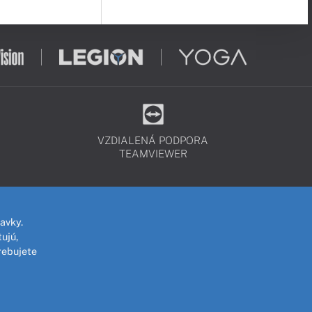
VZDIALENÁ PODPORA
TEAMVIEWER
avky.
ujú,
rebujete