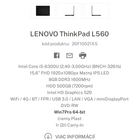
LENOVO ThinkPad L560
kód produktu:
20F10021XS
Intel Core i5-6300U (2,40-3,00GHz) (BNCH-3261b)
15,6" FHD 1920x1080px Matný IPS LED
8GB DDR3 1600MHz
HDD 500GB (7200rpm)
Intel HD Graphics 520
WiFi / 4G / BT / FPR / USB 3.0 / LAN / VGA / miniDisplayPort
DVD-RW
Win7Pro 64-bit
čierny Plast
1r (2r) Carry-In
VIAC INFORMÁCIÍ