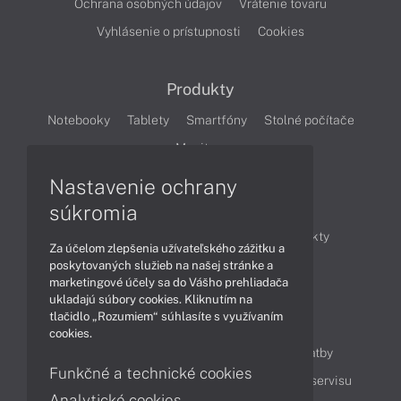
Ochrana osobných údajov
Vrátenie tovaru
Vyhlásenie o prístupnosti
Cookies
Produkty
Notebooky
Tablety
Smartfóny
Stolné počítače
Monitory
Nastavenie ochrany
Články
súkromia
Obchodné informácie
Novinky
Produkty
Za účelom zlepšenia užívateľského zážitku a
Technológie
Videá
poskytovaných služieb na našej stránke a
marketingové účely sa do Vášho prehliadača
ukladajú súbory cookies. Kliknutím na
tlačidlo „Rozumiem“ súhlasíte s využívaním
Obsah
cookies.
Ako nakupovať
Možnosti doručenia a platby
Funkčné a technické cookies
Podpora a servis
Servisné služby
Cenník servisu
Analytické cookies