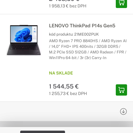
1 958,13 € bez DPH
LENOVO ThinkPad P14s Gen5
kód produktu:
21ME002PUK
AMD Ryzen 7 PRO 8840HS / AMD Ryzen AI
/ 14,0" FHD+ IPS 400nits / 32GB DDR5 /
M.2 PCIe SSD 512GB / AMD Radeon / FPR /
Win11Pro 64-bit / 3r (3r) Carry-In
NA SKLADE
1 544,55 €
1 255,73 € bez DPH