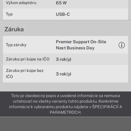
Výkon adaptéru
65 W
Typ
USB-C
Záruka
Premier Support On-Site
Typ záruky
Next Business Day
Záruka pri kúpe na IČO
3 rok(y)
Záruka pri kúpe bez
3 rok(y)
IČO
Toto je všeobecný popis a uvedené informácie sa nemusia
vzťahovať na všetky varianty tohto produktu. Konkrétne
informácie k vybranému produktu nájdete v ŠPECIFIKÁCIÍ A
PARAMETROCH.