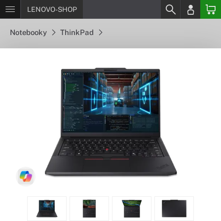
LENOVO-SHOP
Notebooky
ThinkPad