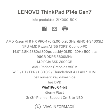
LENOVO ThinkPad P14s Gen7
kód produktu:
21X00015CK
AMD Ryzen AI 9 HX PRO 470 (2,00-5,20GHz) (BNCH-34603b)
NPU AMD Ryzen AI (55 TOPS) Copilot+PC
14,0" 2,8K 2880x1800px Lesklý OLED 120Hz 500nits
96GB DDR5 5600MHz
M.2 PCIe SSD 2000GB
AMD Radeon Graphics 890M
WiFi / BT / FPR / USB 3.2 / Thunderbolt 4 / LAN / HDMI
bez numerickej klávesnice
bez DVD
Win11Pro 64-bit
čierny Plast
3r (3r) Premier Support On-Site NBD
VIAC INFORMÁCIÍ