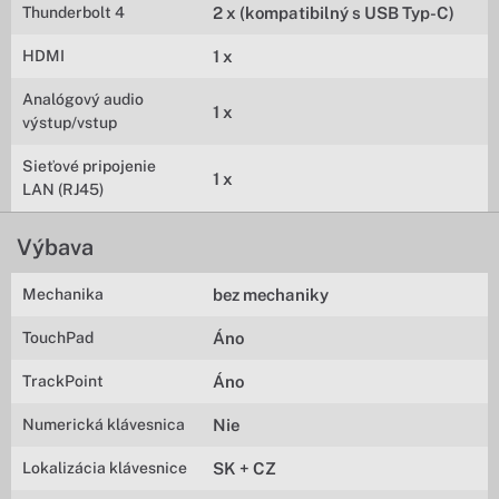
Thunderbolt 4
2 x (kompatibilný s USB Typ-C)
HDMI
1 x
Analógový audio
1 x
výstup/vstup
Sieťové pripojenie
1 x
LAN (RJ45)
Výbava
Mechanika
bez mechaniky
TouchPad
Áno
TrackPoint
Áno
Numerická klávesnica
Nie
Lokalizácia klávesnice
SK + CZ