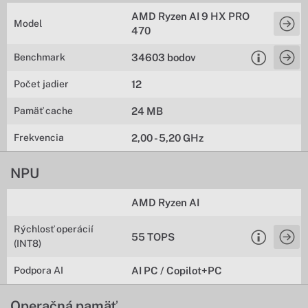
AMD Ryzen AI 9 HX PRO
Model
470
Benchmark
34603 bodov
Počet jadier
12
Pamäť cache
24 MB
Frekvencia
2,00 - 5,20 GHz
NPU
AMD Ryzen AI
Rýchlosť operácií
55 TOPS
(INT8)
Podpora AI
AI PC / Copilot+PC
Operačná pamäť