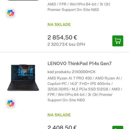
AMD / FPR / Win11Pro 64-bit / 3r (3r)
Premier Support On-Site NBD
NA SKLADE
2 854,50 €
2 320,73 € bez DPH
LENOVO ThinkPad P14s Gen7
kód produktu:
21X0000HCK
AMD Ryzen AI 7 PRO 450 / AMD Ryzen AI /
Copilot+PC / 14,0" FHD+ IPS 400nits /
32GB DDR5 / M.2 PCIe SSD 512GB / AMD /
FPR / Win11Pro 64-bit / 3r (3r) Premier
Support On-Site NBD
NA SKLADE
2 408,50 €