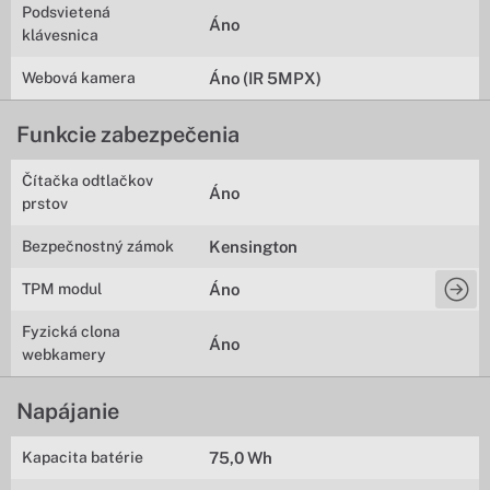
Podsvietená
Áno
klávesnica
Webová kamera
Áno (IR 5MPX)
Funkcie zabezpečenia
Čítačka odtlačkov
Áno
prstov
Bezpečnostný zámok
Kensington
TPM modul
Áno
Fyzická clona
Áno
webkamery
Napájanie
Kapacita batérie
75,0 Wh