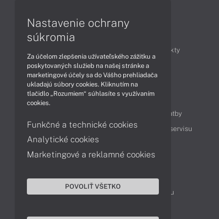
Monitory
Nastavenie ochrany
Články
súkromia
Obchodné informácie
Novinky
Produkty
Za účelom zlepšenia užívateľského zážitku a
Technológie
Videá
poskytovaných služieb na našej stránke a
marketingové účely sa do Vášho prehliadača
ukladajú súbory cookies. Kliknutím na
tlačidlo „Rozumiem“ súhlasíte s využívaním
Obsah
cookies.
Ako nakupovať
Možnosti doručenia a platby
Funkčné a technické cookies
Podpora a servis
Servisné služby
Cenník servisu
Analytické cookies
Marketingové a reklamné cookies
Kontakty
043 4224 771
Obchodné oddelenie
POVOLIŤ VŠETKO
Servisné oddelenie
Reklamácia tovaru
TeamViewer (vzdialená podpora)