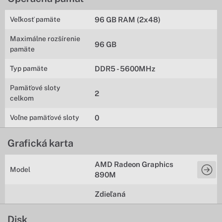
Veľkosť pamäte
96 GB RAM (2x48)
Maximálne rozšírenie
96 GB
pamäte
Typ pamäte
DDR5 - 5600MHz
Pamäťové sloty
2
celkom
Voľne pamäťové sloty
0
Grafická karta
AMD Radeon Graphics
Model
890M
Zdieľaná
Disk