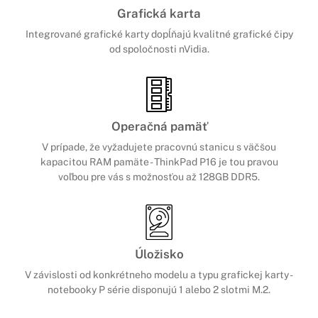
Grafická karta
Integrované grafické karty dopĺňajú kvalitné grafické čipy
od spoločnosti nVidia.
Operačná pamäť
V prípade, že vyžadujete pracovnú stanicu s väčšou
kapacitou RAM pamäte - ThinkPad P16 je tou pravou
voľbou pre vás s možnosťou až 128GB DDR5.
Úložisko
V závislosti od konkrétneho modelu a typu grafickej karty -
notebooky P série disponujú 1 alebo 2 slotmi M.2.