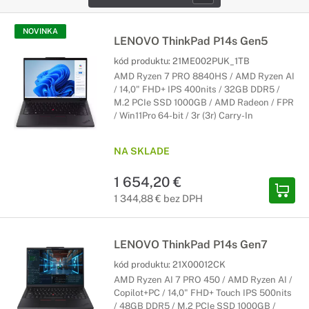
NOVINKA
LENOVO ThinkPad P14s Gen5
kód produktu:
21ME002PUK_1TB
AMD Ryzen 7 PRO 8840HS / AMD Ryzen AI
/ 14,0" FHD+ IPS 400nits / 32GB DDR5 /
M.2 PCIe SSD 1000GB / AMD Radeon / FPR
/ Win11Pro 64-bit / 3r (3r) Carry-In
NA SKLADE
1 654,20 €
1 344,88 € bez DPH
LENOVO ThinkPad P14s Gen7
kód produktu:
21X00012CK
AMD Ryzen AI 7 PRO 450 / AMD Ryzen AI /
Copilot+PC / 14,0" FHD+ Touch IPS 500nits
/ 48GB DDR5 / M.2 PCIe SSD 1000GB /