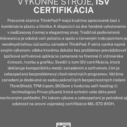
VÝKONNÉ STROJE,
ISV
CERTIFIKÁCIA
Pracovné stanice ThinkPad P majú kvalitne spracované šasi z
kombinácie plastu a hliníka. K dispozícii sú dve farebné vyhotovenia
v nadčasovej čiernej a elegantnej sivej. Tradičná podsvietená
klávesnica je odolná voči poliatiu a spolu s červeným trakcpointom je
neodmysliteľnou súčasťou zariadení ThinkPad. P séria vyniká najmä
svojím výkonom, vďaka ktorému dokáže bez problémov prevádzkovať
špičkové softvérové aplikácie zamerané na firemné či inžinierske
činnosti, tvorbu a grafiku. Svedčí o tom ISV certifikácia, ktorá
deklaruje kompatibilitu medzi zariadením a softvérom, čím je
zabezpečený bezproblémový chod náročných programov. Väčšina
zariadení je dodávaná so sadou pokročilých bezpečnostných riešení
ThinkShield, TPM čipom, BIOSom s funkciou self-healing či
technológiou PrivacyGuard, ktorá ochráni vaše dáta pred
nechcenými pohľadmi. Pri takom výkone a zabezpečení je potrebná aj
odolnosť na úrovni vojenskej certifikácie MIL-STD 810H.