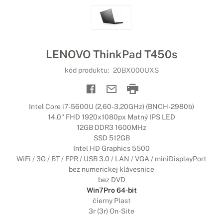
LENOVO ThinkPad T450s
kód produktu:
20BX000UXS
Intel Core i7-5600U (2,60-3,20GHz) (BNCH-2980b)
14,0" FHD 1920x1080px Matný IPS LED
12GB DDR3 1600MHz
SSD 512GB
Intel HD Graphics 5500
WiFi / 3G / BT / FPR / USB 3.0 / LAN / VGA / miniDisplayPort
bez numerickej klávesnice
bez DVD
Win7Pro 64-bit
čierny Plast
3r (3r) On-Site