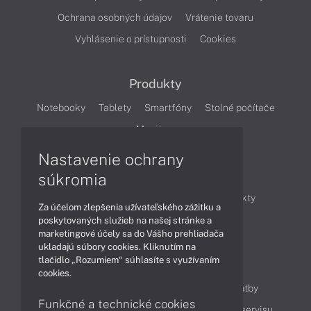
Ochrana osobných údajov
Vrátenie tovaru
Vyhlásenie o prístupnosti
Cookies
Produkty
Notebooky
Tablety
Smartfóny
Stolné počítače
Monitory
Nastavenie ochrany
Články
súkromia
Obchodné informácie
Novinky
Produkty
Za účelom zlepšenia užívateľského zážitku a
Technológie
Videá
poskytovaných služieb na našej stránke a
marketingové účely sa do Vášho prehliadača
ukladajú súbory cookies. Kliknutím na
tlačidlo „Rozumiem“ súhlasíte s využívaním
Obsah
cookies.
Ako nakupovať
Možnosti doručenia a platby
Funkčné a technické cookies
Podpora a servis
Servisné služby
Cenník servisu