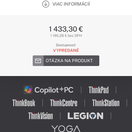
VIAC INFORMÁCIÍ
1 433,30 €
1 165,28 € bez DPH
Dostupnosť:
VYPREDANÉ
OTÁZKA NA PRODUKT