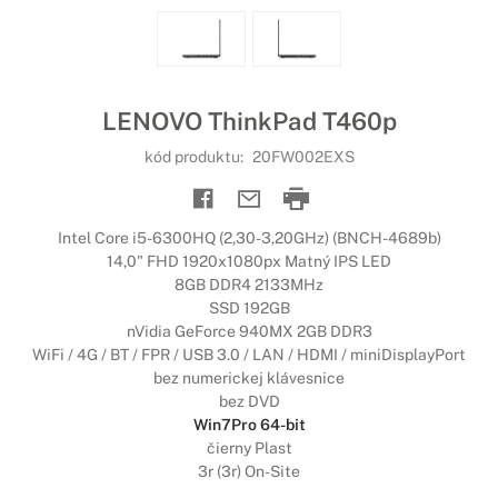
LENOVO ThinkPad T460p
kód produktu:
20FW002EXS
Intel Core i5-6300HQ (2,30-3,20GHz) (BNCH-4689b)
14,0" FHD 1920x1080px Matný IPS LED
8GB DDR4 2133MHz
SSD 192GB
nVidia GeForce 940MX 2GB DDR3
WiFi / 4G / BT / FPR / USB 3.0 / LAN / HDMI / miniDisplayPort
bez numerickej klávesnice
bez DVD
Win7Pro 64-bit
čierny Plast
3r (3r) On-Site