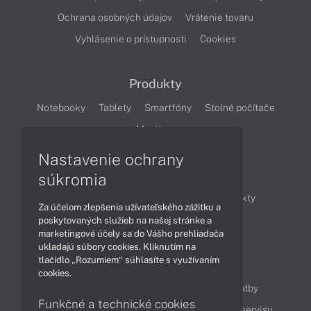
Ochrana osobných údajov
Vrátenie tovaru
Vyhlásenie o prístupnosti
Cookies
Produkty
Notebooky
Tablety
Smartfóny
Stolné počítače
Monitory
Nastavenie ochrany
Články
súkromia
Obchodné informácie
Novinky
Produkty
Za účelom zlepšenia užívateľského zážitku a
Technológie
Videá
poskytovaných služieb na našej stránke a
marketingové účely sa do Vášho prehliadača
ukladajú súbory cookies. Kliknutím na
tlačidlo „Rozumiem“ súhlasíte s využívaním
Obsah
cookies.
Ako nakupovať
Možnosti doručenia a platby
Funkčné a technické cookies
Podpora a servis
Servisné služby
Cenník servisu