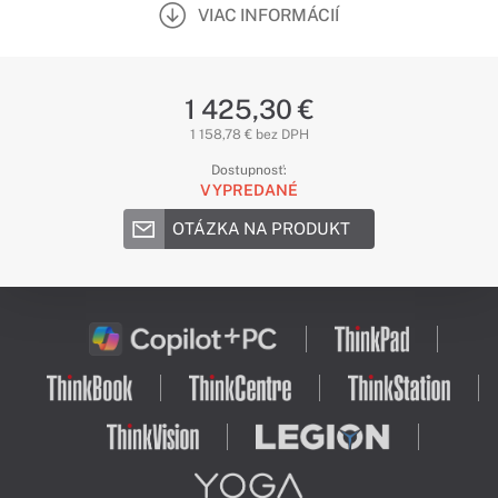
VIAC INFORMÁCIÍ
1 425,30 €
1 158,78 € bez DPH
Dostupnosť:
VYPREDANÉ
OTÁZKA NA PRODUKT