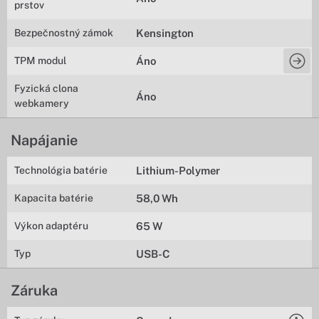
prstov
Bezpečnostný zámok
Kensington
TPM modul
Áno
Fyzická clona
Áno
webkamery
Napájanie
Technológia batérie
Lithium-Polymer
Kapacita batérie
58,0 Wh
Výkon adaptéru
65 W
Typ
USB-C
Záruka