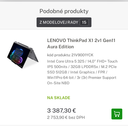
Podobné produkty
Z MODELOVEJ RADY
15
LENOVO ThinkPad X1 2v1 Gen11
Aura Edition
kód produktu:
21V9001YCK
Intel Core Ultra 5 325 / 14,0" FHD+ Touch
IPS 500nits / 32GB LPDDR5x / M.2 PCIe
SSD 512GB / Intel Graphics / FPR /
Win11Pro 64-bit / 3r (3r) Premier Support
On-Site NBD
NA SKLADE
3 387,30 €
2 753,90 € bez DPH