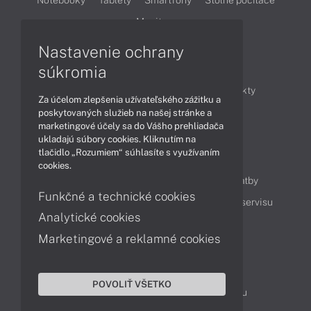
Monitory
Nastavenie ochrany
Články
súkromia
Obchodné informácie
Novinky
Produkty
Za účelom zlepšenia užívateľského zážitku a
Technológie
Videá
poskytovaných služieb na našej stránke a
marketingové účely sa do Vášho prehliadača
ukladajú súbory cookies. Kliknutím na
tlačidlo „Rozumiem“ súhlasíte s využívaním
Obsah
cookies.
Ako nakupovať
Možnosti doručenia a platby
Funkčné a technické cookies
Podpora a servis
Servisné služby
Cenník servisu
Analytické cookies
Marketingové a reklamné cookies
Kontakty
043 4224 771
Obchodné oddelenie
POVOLIŤ VŠETKO
Servisné oddelenie
Reklamácia tovaru