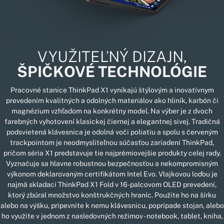
VYUŽITEĽNÝ DIZAJN,
ŠPIČKOVÉ TECHNOLÓGIE
Pracovné stanice ThinkPad X1 vynikajú štýlovým a inovatívnym
prevedením kvalitných a odolných materiálov ako hliník, karbón či
magnézium vzhľadom na konkrétny model. Na výber je z dvoch
farebných vyhotovení klasickej čiernej a elegantnej sivej. Tradičná
podsvietená klávesnica je odolná voči poliatiu a spolu s červeným
trackpointom je neodmysliteľnou súčasťou zariadení ThinkPad,
pričom séria X1 predstavuje tie najprémiovejšie produkty celej rady.
Vyznačuje sa hlavne robustnou bezpečnosťou a nekompromisným
výkonom deklarovaným certifikátom Intel Evo. Vlajkovou loďou je
najmä skladací ThinkPad X1 Fold v 16-palcovom OLED prevedení,
ktorý zbúral množstvo konštrukčných hraníc. Použite ho na šírku
alebo na výšku, pripevnite k nemu klávesnicu, poprípade stojan, alebo
ho využite v jednom z nasledovných režimov - notebook, tablet, kniha,