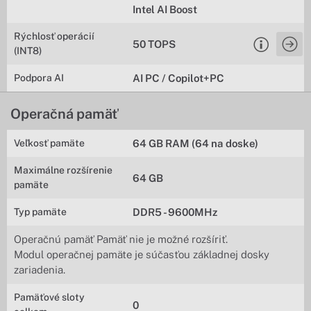
Intel AI Boost
Rýchlosť operácií
50 TOPS
(INT8)
Podpora AI
AI PC / Copilot+PC
Operačná pamäť
Veľkosť pamäte
64 GB RAM (64 na doske)
Maximálne rozšírenie
64 GB
pamäte
Typ pamäte
DDR5 - 9600MHz
Operačnú pamäť Pamäť nie je možné rozšíriť.
Modul operačnej pamäte je súčasťou základnej dosky
zariadenia.
Pamäťové sloty
0