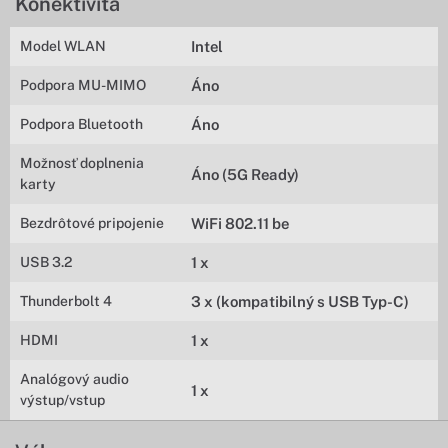
Konektivita
Model WLAN
Intel
Podpora MU-MIMO
Áno
Podpora Bluetooth
Áno
Možnosť doplnenia
Áno (5G Ready)
karty
Bezdrôtové pripojenie
WiFi 802.11 be
USB 3.2
1 x
Thunderbolt 4
3 x (kompatibilný s USB Typ-C)
HDMI
1 x
Analógový audio
1 x
výstup/vstup