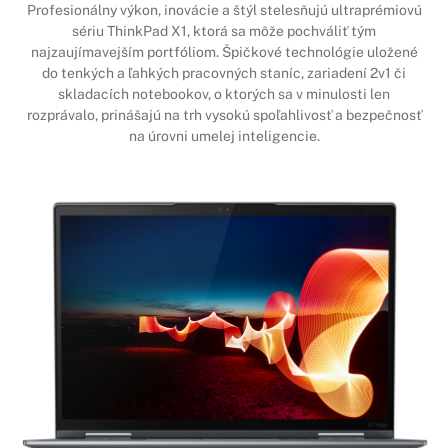
Profesionálny výkon, inovácie a štýl stelesňujú ultraprémiovú
sériu ThinkPad X1, ktorá sa môže pochváliť tým
najzaujímavejším portfóliom. Špičkové technológie uložené
do tenkých a ľahkých pracovných staníc, zariadení 2v1 či
skladacích notebookov, o ktorých sa v minulosti len
rozprávalo, prinášajú na trh vysokú spoľahlivosť a bezpečnosť
na úrovni umelej inteligencie.