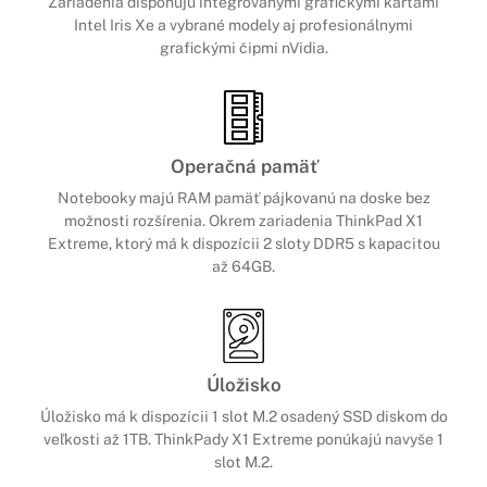
Zariadenia disponujú integrovanými grafickými kartami
Intel Iris Xe a vybrané modely aj profesionálnymi
grafickými čipmi nVidia.
Operačná pamäť
Notebooky majú RAM pamäť pájkovanú na doske bez
možnosti rozšírenia. Okrem zariadenia ThinkPad X1
Extreme, ktorý má k dispozícii 2 sloty DDR5 s kapacitou
až 64GB.
Úložisko
Úložisko má k dispozícii 1 slot M.2 osadený SSD diskom do
veľkosti až 1TB. ThinkPady X1 Extreme ponúkajú navyše 1
slot M.2.