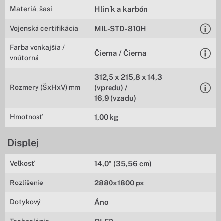
Materiál šasi
Hliník a karbón
Vojenská certifikácia
MIL-STD-810H
Farba vonkajšia /
Čierna / Čierna
vnútorná
312,5 x 215,8 x 14,3
Rozmery (ŠxHxV) mm
(vpredu) /
16,9 (vzadu)
Hmotnosť
1,00 kg
Displej
Veľkosť
14,0" (35,56 cm)
Rozlíšenie
2880x1800 px
Dotykový
Áno