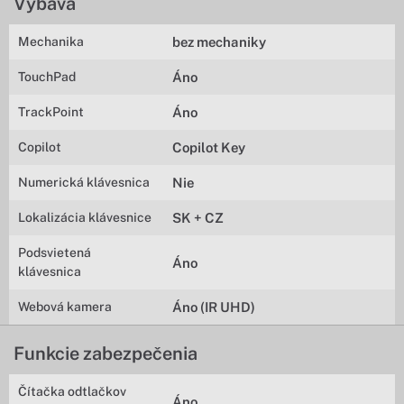
Výbava
Mechanika
bez mechaniky
TouchPad
Áno
TrackPoint
Áno
Copilot
Copilot Key
Numerická klávesnica
Nie
Lokalizácia klávesnice
SK + CZ
Podsvietená
Áno
klávesnica
Webová kamera
Áno (IR UHD)
Funkcie zabezpečenia
Čítačka odtlačkov
Áno