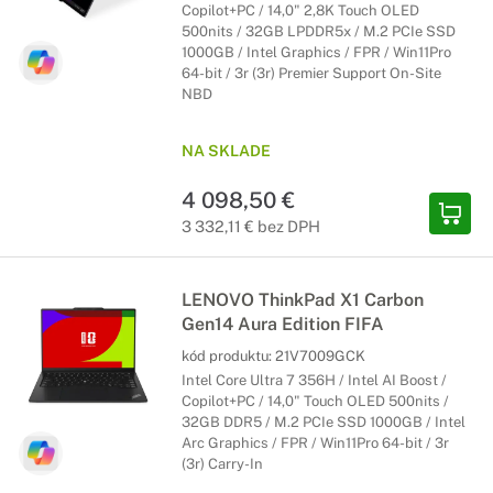
Copilot+PC / 14,0" 2,8K Touch OLED
500nits / 32GB LPDDR5x / M.2 PCIe SSD
1000GB / Intel Graphics / FPR / Win11Pro
64-bit / 3r (3r) Premier Support On-Site
NBD
NA SKLADE
4 098,50 €
3 332,11 € bez DPH
LENOVO ThinkPad X1 Carbon
Gen14 Aura Edition FIFA
kód produktu:
21V7009GCK
Intel Core Ultra 7 356H / Intel AI Boost /
Copilot+PC / 14,0" Touch OLED 500nits /
32GB DDR5 / M.2 PCIe SSD 1000GB / Intel
Arc Graphics / FPR / Win11Pro 64-bit / 3r
(3r) Carry-In