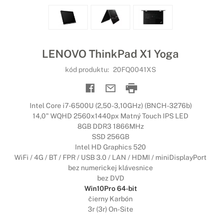
LENOVO ThinkPad X1 Yoga
kód produktu:
20FQ0041XS
Intel Core i7-6500U (2,50-3,10GHz) (BNCH-3276b)
14,0" WQHD 2560x1440px Matný Touch IPS LED
8GB DDR3 1866MHz
SSD 256GB
Intel HD Graphics 520
WiFi / 4G / BT / FPR / USB 3.0 / LAN / HDMI / miniDisplayPort
bez numerickej klávesnice
bez DVD
Win10Pro 64-bit
čierny Karbón
3r (3r) On-Site