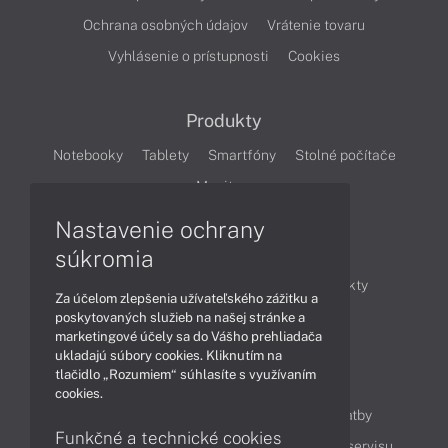
Ochrana osobných údajov
Vrátenie tovaru
Vyhlásenie o prístupnosti
Cookies
Produkty
Notebooky
Tablety
Smartfóny
Stolné počítače
Monitory
Nastavenie ochrany
Články
súkromia
Obchodné informácie
Novinky
Produkty
Za účelom zlepšenia užívateľského zážitku a
Technológie
Videá
poskytovaných služieb na našej stránke a
marketingové účely sa do Vášho prehliadača
ukladajú súbory cookies. Kliknutím na
tlačidlo „Rozumiem“ súhlasíte s využívaním
Obsah
cookies.
Ako nakupovať
Možnosti doručenia a platby
Funkčné a technické cookies
Podpora a servis
Servisné služby
Cenník servisu