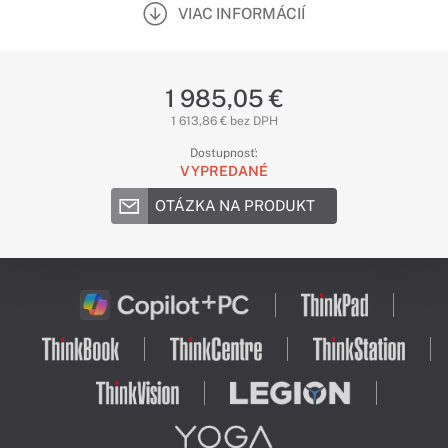
VIAC INFORMÁCIÍ
1 985,05 €
1 613,86 € bez DPH
Dostupnosť:
VYPREDANÉ
OTÁZKA NA PRODUKT