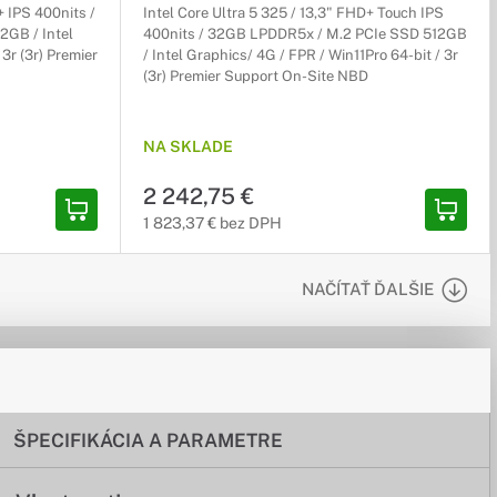
+ IPS 400nits /
Intel Core Ultra 5 325 / 13,3" FHD+ Touch IPS
2GB / Intel
400nits / 32GB LPDDR5x / M.2 PCIe SSD 512GB
 3r (3r) Premier
/ Intel Graphics/ 4G / FPR / Win11Pro 64-bit / 3r
(3r) Premier Support On-Site NBD
NA SKLADE
2 242,75 €
1 823,37 € bez DPH
NAČÍTAŤ ĎALŠIE
ŠPECIFIKÁCIA A PARAMETRE