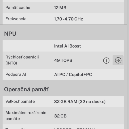
Pamäť cache
12 MB
Frekvencia
1,70 - 4,70 GHz
NPU
Intel AI Boost
Rýchlosť operácií
49 TOPS
(INT8)
Podpora AI
AI PC / Copilot+PC
Operačná pamäť
Veľkosť pamäte
32 GB RAM (32 na doske)
Maximálne rozšírenie
32 GB
pamäte