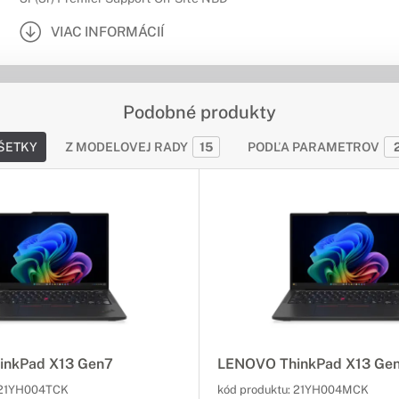
VIAC INFORMÁCIÍ
Podobné produkty
ŠETKY
Z MODELOVEJ RADY
15
PODĽA PARAMETROV
inkPad X13 Gen7
LENOVO ThinkPad X13 Ge
21YH004TCK
kód produktu:
21YH004MCK