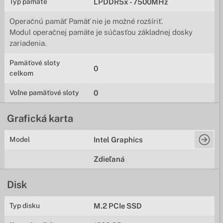
Typ pamäte
LPDDR5x - 7500MHz
Operačnú pamäť Pamäť nie je možné rozšíriť.
Modul operačnej pamäte je súčasťou základnej dosky
zariadenia.
Pamäťové sloty
0
celkom
Voľne pamäťové sloty
0
Grafická karta
Model
Intel Graphics
Zdieľaná
Disk
Typ disku
M.2 PCIe SSD