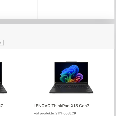
2
n7
LENOVO ThinkPad X13 Gen7
kód produktu:
21YH003LCK