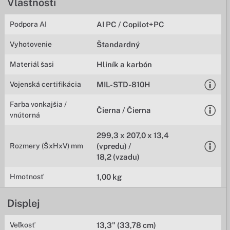
Vlastnosti
Podpora AI
AI PC / Copilot+PC
Vyhotovenie
Štandardný
Materiál šasi
Hliník a karbón
Vojenská certifikácia
MIL-STD-810H
Farba vonkajšia /
Čierna / Čierna
vnútorná
299,3 x 207,0 x 13,4
Rozmery (ŠxHxV) mm
(vpredu) /
18,2 (vzadu)
Hmotnosť
1,00 kg
Displej
Veľkosť
13,3" (33,78 cm)