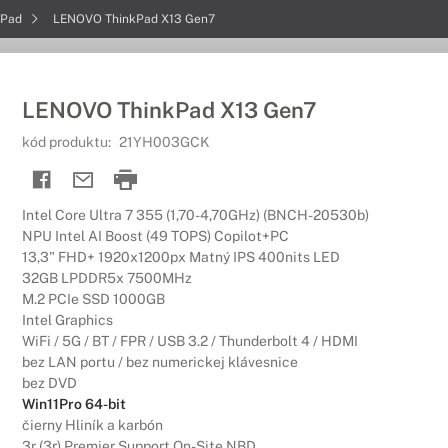
kPad
LENOVO ThinkPad X13 Gen7
LENOVO ThinkPad X13 Gen7
kód produktu:
21YH003GCK
Intel Core Ultra 7 355 (1,70-4,70GHz) (BNCH-20530b)
NPU Intel AI Boost (49 TOPS) Copilot+PC
13,3" FHD+ 1920x1200px Matný IPS 400nits LED
32GB LPDDR5x 7500MHz
M.2 PCIe SSD 1000GB
Intel Graphics
WiFi / 5G / BT / FPR / USB 3.2 / Thunderbolt 4 / HDMI
bez LAN portu / bez numerickej klávesnice
bez DVD
Win11Pro 64-bit
čierny Hliník a karbón
3r (3r) Premier Support On-Site NBD