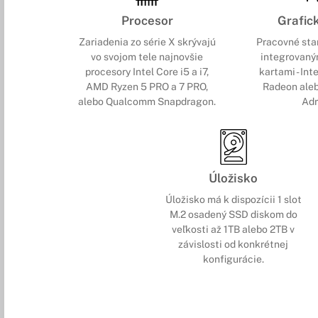
Procesor
Grafic
Zariadenia zo série X skrývajú
Pracovné sta
vo svojom tele najnovšie
integrovaný
procesory Intel Core i5 a i7,
kartami - Int
AMD Ryzen 5 PRO a 7 PRO,
Radeon ale
alebo
Qualcomm Snapdragon
.
Adr
Úložisko
Úložisko má k dispozícii 1 slot
M.2 osadený SSD diskom do
veľkosti až 1TB alebo 2TB v
závislosti od konkrétnej
konfigurácie.