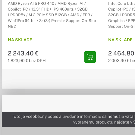
AMD Ryzen AI 5 PRO 440 / AMD Ryzen AI /
Intel Core Ultr
Copilot+PC / 13,3" FHD+ IPS 400nits / 32GB
Copilot+PC / 1
LPDDR5x / M.2 PCIe SSD 512GB / AMD / FPR /
32GB LPDDR5x 
Win11Pro 64-bit / 3r (3r) Premier Support On-Site
Graphics / FPR 
NBD
Support On-Si
NA SKLADE
NA SKLADE
2 243,40 €
2 464,80
1 823,90 € bez DPH
2 003,90 € b
Toto je všeobecný popis a uvedené informácie sa nemusia vzťah
vybranému produktu nájdete 