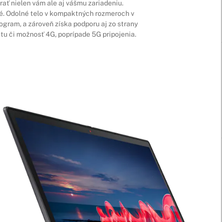
rať nielen vám ale aj vášmu zariadeniu.
né. Odolné telo v kompaktných rozmeroch v
ogram, a zároveň získa podporu aj zo strany
itu či možnosť 4G, poprípade 5G pripojenia.