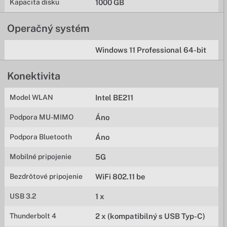
Kapacita disku
1000 GB
Operačný systém
Windows 11 Professional 64-bit
Konektivita
Model WLAN
Intel BE211
Podpora MU-MIMO
Áno
Podpora Bluetooth
Áno
Mobilné pripojenie
5G
Bezdrôtové pripojenie
WiFi 802.11 be
USB 3.2
1 x
Thunderbolt 4
2 x (kompatibilný s USB Typ-C)