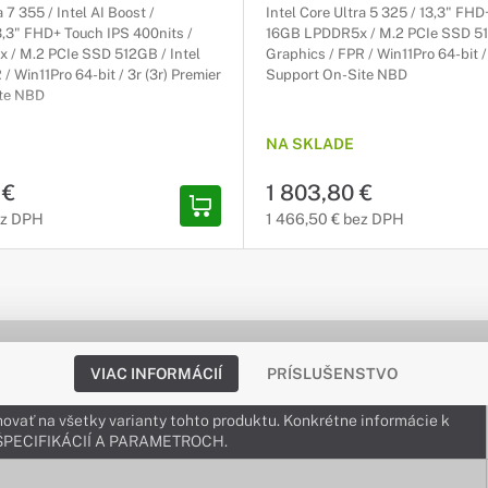
a 7 355 / Intel AI Boost /
Intel Core Ultra 5 325 / 13,3" FHD
3,3" FHD+ Touch IPS 400nits /
16GB LPDDR5x / M.2 PCIe SSD 51
/ M.2 PCIe SSD 512GB / Intel
Graphics / FPR / Win11Pro 64-bit /
/ Win11Pro 64-bit / 3r (3r) Premier
Support On-Site NBD
te NBD
NA SKLADE
 €
1 803,80 €
ez DPH
1 466,50 € bez DPH
VIAC INFORMÁCIÍ
PRÍSLUŠENSTVO
ovať na všetky varianty tohto produktu. Konkrétne informácie k
v ŠPECIFIKÁCIÍ A PARAMETROCH.