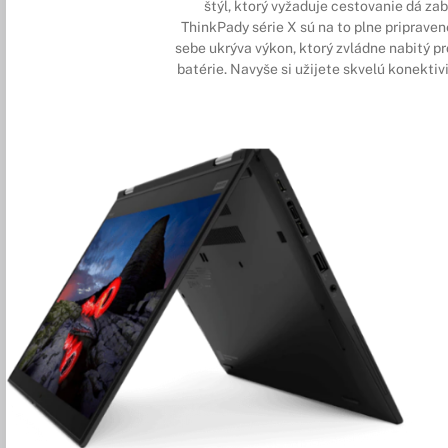
štýl, ktorý vyžaduje cestovanie dá zab
ThinkPady série X sú na to plne priprave
sebe ukrýva výkon, ktorý zvládne nabitý pr
batérie. Navyše si užijete skvelú konektiv