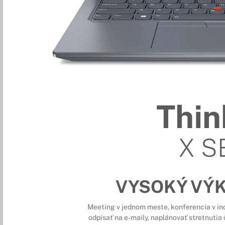
Thi
X S
VYSOKÝ VÝ
Meeting v jednom meste, konferencia v in
odpísať na e-maily, naplánovať stretnutia 