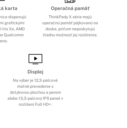
ká karta
Operačná pamäť
nice disponujú
ThinkPady X série majú
mi grafickými
operačnú pamäť pájkovanú na
el Iris Xe, AMD
doske, pričom neposkytujú
bo Qualcomm
žiadnu možnosť jej rozšírenia.
eno.
Displej
Na výber je 12,3-palcové
matné prevedenie s
dotykovou plochou a perom
alebo 13,3-palcový IPS panel v
rozlíšení Full HD+.