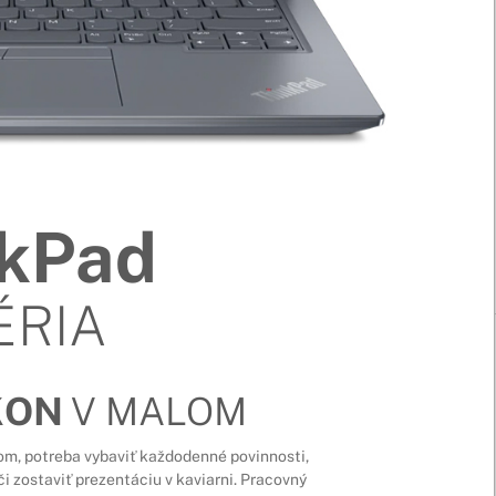
nkPad
ÉRIA
KON
V MALOM
om, potreba vybaviť každodenné povinnosti,
či zostaviť prezentáciu v kaviarni. Pracovný