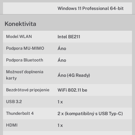
Windows 11 Professional 64-bit
Konektivita
Model WLAN
Intel BE211
Podpora MU-MIMO
Áno
Podpora Bluetooth
Áno
Možnosť doplnenia
Áno (4G Ready)
karty
Bezdrôtové pripojenie
WiFi 802.11 be
USB 3.2
1 x
Thunderbolt 4
2 x (kompatibilný s USB Typ-C)
HDMI
1 x