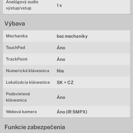
Analógový audio
1 x
výstup/vstup
Výbava
Mechanika
bez mechaniky
TouchPad
Áno
TrackPoint
Áno
Numerická klávesnica
Nie
Lokalizácia klávesnice
SK + CZ
Podsvietená
Áno
klávesnica
Webová kamera
Áno (IR 5MPX)
Funkcie zabezpečenia