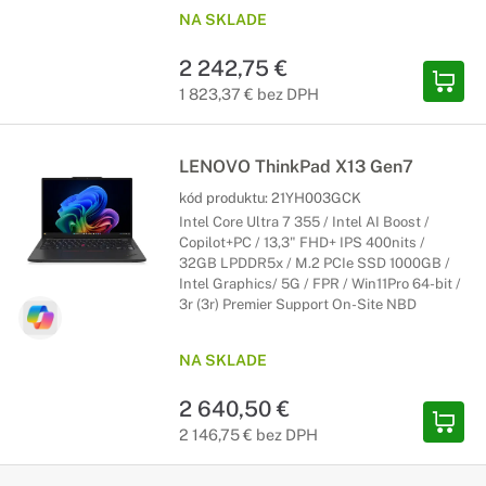
NA SKLADE
2 242,75 €
1 823,37 € bez DPH
LENOVO ThinkPad X13 Gen7
kód produktu:
21YH003GCK
Intel Core Ultra 7 355 / Intel AI Boost /
Copilot+PC / 13,3" FHD+ IPS 400nits /
32GB LPDDR5x / M.2 PCIe SSD 1000GB /
Intel Graphics/ 5G / FPR / Win11Pro 64-bit /
3r (3r) Premier Support On-Site NBD
NA SKLADE
2 640,50 €
2 146,75 € bez DPH