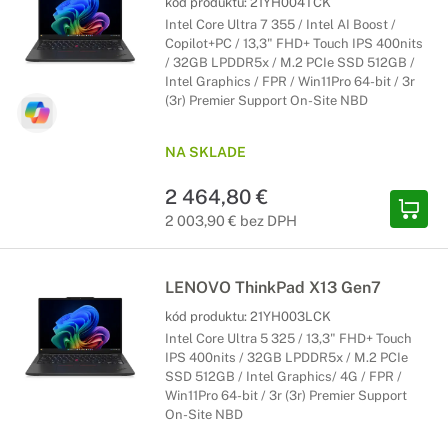
kód produktu:
21YH004TCK
Intel Core Ultra 7 355 / Intel AI Boost /
Copilot+PC / 13,3" FHD+ Touch IPS 400nits
/ 32GB LPDDR5x / M.2 PCIe SSD 512GB /
Intel Graphics / FPR / Win11Pro 64-bit / 3r
(3r) Premier Support On-Site NBD
NA SKLADE
2 464,80 €
2 003,90 € bez DPH
LENOVO ThinkPad X13 Gen7
kód produktu:
21YH003LCK
Intel Core Ultra 5 325 / 13,3" FHD+ Touch
IPS 400nits / 32GB LPDDR5x / M.2 PCIe
SSD 512GB / Intel Graphics/ 4G / FPR /
Win11Pro 64-bit / 3r (3r) Premier Support
On-Site NBD