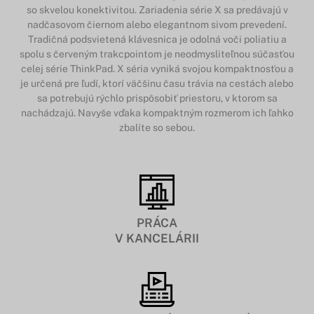
so skvelou konektivitou. Zariadenia série X sa predávajú v
nadčasovom čiernom alebo elegantnom sivom prevedení.
Tradičná podsvietená klávesnica je odolná voči poliatiu a
spolu s červeným trakcpointom je neodmysliteľnou súčasťou
celej série ThinkPad. X séria vyniká svojou kompaktnosťou a
je určená pre ľudí, ktorí väčšinu času trávia na cestách alebo
sa potrebujú rýchlo prispôsobiť priestoru, v ktorom sa
nachádzajú. Navyše vďaka kompaktným rozmerom ich ľahko
zbalíte so sebou.
PRÁCA
V KANCELÁRII