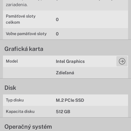
zariadenia.
Pamäťové sloty
0
celkom
Voľne pamäťové sloty
0
Grafická karta
Model
Intel Graphics
Zdieľaná
Disk
Typ disku
M.2 PCIe SSD
Kapacita disku
512 GB
Operačný systém