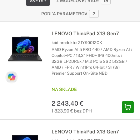
VŠETKY
Z MODELOVEJ RADY
15
PODĽA PARAMETROV
2
LENOVO ThinkPad X13 Gen7
kód produktu:
21YK0012CK
AMD Ryzen AI 5 PRO 440 / AMD Ryzen AI /
Copilot+PC / 13,3" FHD+ IPS 400nits /
32GB LPDDR5x / M.2 PCIe SSD 512GB /
AMD / FPR / Win11Pro 64-bit / 3r (3r)
Premier Support On-Site NBD
NA SKLADE
2 243,40 €
1 823,90 € bez DPH
LENOVO ThinkPad X13 Gen7