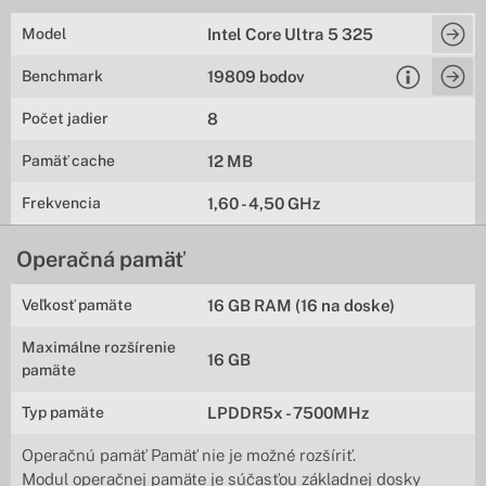
Model
Intel Core Ultra 5 325
Benchmark
19809 bodov
Počet jadier
8
Pamäť cache
12 MB
Frekvencia
1,60 - 4,50 GHz
Operačná pamäť
Veľkosť pamäte
16 GB RAM (16 na doske)
Maximálne rozšírenie
16 GB
pamäte
Typ pamäte
LPDDR5x - 7500MHz
Operačnú pamäť Pamäť nie je možné rozšíriť.
Modul operačnej pamäte je súčasťou základnej dosky