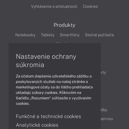
Vyhlásenie o prístupnosti
Cookies
Produkty
Notebooky
Tablety
Smartfóny
Stolné počítače
Monitory
Nastavenie ochrany
Články
súkromia
Obchodné informácie
Novinky
Produkty
Za účelom zlepšenia užívateľského zážitku a
Technológie
Videá
poskytovaných služieb na našej stránke a
marketingové účely sa do Vášho prehliadača
ukladajú súbory cookies. Kliknutím na
tlačidlo „Rozumiem“ súhlasíte s využívaním
Obsah
cookies.
Ako nakupovať
Možnosti doručenia a platby
Funkčné a technické cookies
Podpora a servis
Servisné služby
Cenník servisu
Analytické cookies