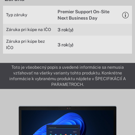
Premier Support On-Site
Typ záruky
Next Business Day
Záruka pri kúpe na IČO
3 rok(y)
Záruka pri kúpe bez
3 rok(y)
IČO
Toto je všeobecný popis a uvedené informácie sa nemusia
vzťahovať na všetky varianty tohto produktu. Konkrétne
informácie k vybranému produktu nájdete v ŠPECIFIKÁCIÍ A
PARAMETROCH.