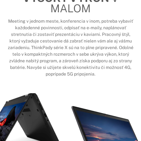
MALOM
Meeting v jednom meste, konferencia v inom, potreba vybaviť
každodenné povinnosti, odpísať na e-maily, naplánovať
stretnutia či zostaviť prezentáciu v kaviarni. Pracovný štýl,
ktorý vyžaduje cestovanie dá zabrať nielen vám ale aj vášmu
zariadeniu. ThinkPady série X sú na to plne pripravené. Odolné
telo v kompaktných rozmeroch v sebe ukrýva výkon, ktorý
zvládne nabitý program, a zároveň získa podporu aj zo strany
batérie. Navyše si užijete skvelú konektivitu či možnosť 4G,
poprípade 5G pripojenia.