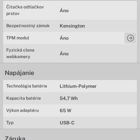
Čítačka odtlačkov
Áno
prstov
Bezpečnostný zámok
Kensington
TPM modul
Áno
Fyzická clona
Áno
webkamery
Napájanie
Technológia batérie
Lithium-Polymer
Kapacita batérie
54,7 Wh
Výkon adaptéru
65 W
Typ
USB-C
Záruka