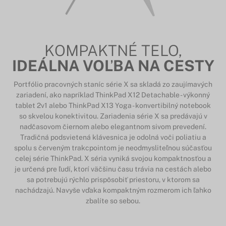
KOMPAKTNÉ TELO,
IDEÁLNA VOĽBA NA CESTY
Portfólio pracovných staníc série X sa skladá zo zaujímavých
zariadení, ako napríklad ThinkPad X12 Detachable - výkonný
tablet 2v1 alebo ThinkPad X13 Yoga - konvertibilný notebook
so skvelou konektivitou. Zariadenia série X sa predávajú v
nadčasovom čiernom alebo elegantnom sivom prevedení.
Tradičná podsvietená klávesnica je odolná voči poliatiu a
spolu s červeným trakcpointom je neodmysliteľnou súčasťou
celej série ThinkPad. X séria vyniká svojou kompaktnosťou a
je určená pre ľudí, ktorí väčšinu času trávia na cestách alebo
sa potrebujú rýchlo prispôsobiť priestoru, v ktorom sa
nachádzajú. Navyše vďaka kompaktným rozmerom ich ľahko
zbalíte so sebou.