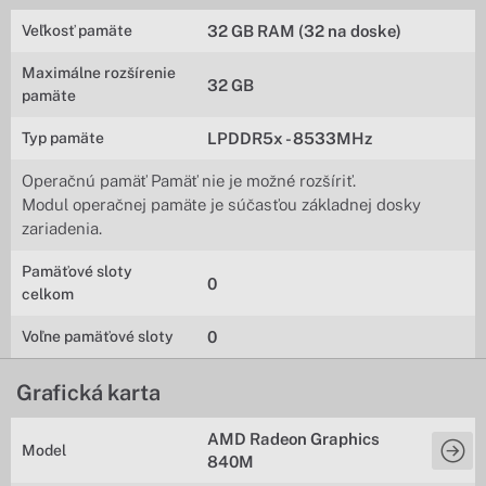
Veľkosť pamäte
32 GB RAM (32 na doske)
Maximálne rozšírenie
32 GB
pamäte
Typ pamäte
LPDDR5x - 8533MHz
Operačnú pamäť Pamäť nie je možné rozšíriť.
Modul operačnej pamäte je súčasťou základnej dosky
zariadenia.
Pamäťové sloty
0
celkom
Voľne pamäťové sloty
0
Grafická karta
AMD Radeon Graphics
Model
840M