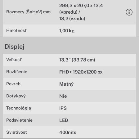
299,3 x 207,0 x 13,4
Rozmery (ŠxHxV) mm
(vpredu) /
18,2 (vzadu)
Hmotnosť
1,00 kg
Displej
Veľkosť
13,3" (33,78 cm)
Rozlíšenie
FHD+ 1920x1200 px
Povrch
Matný
Dotykový
Nie
Technológia
IPS
Podsvietenie
LED
Svietivosť
400nits