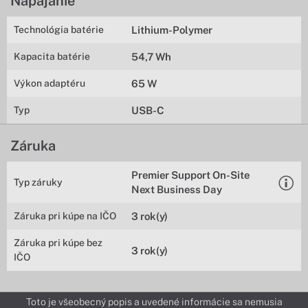
Napájanie
Technológia batérie
Lithium-Polymer
Kapacita batérie
54,7 Wh
Výkon adaptéru
65 W
Typ
USB-C
Záruka
Premier Support On-Site
Typ záruky
Next Business Day
Záruka pri kúpe na IČO
3 rok(y)
Záruka pri kúpe bez
3 rok(y)
IČO
Toto je všeobecný popis a uvedené informácie sa nemusia