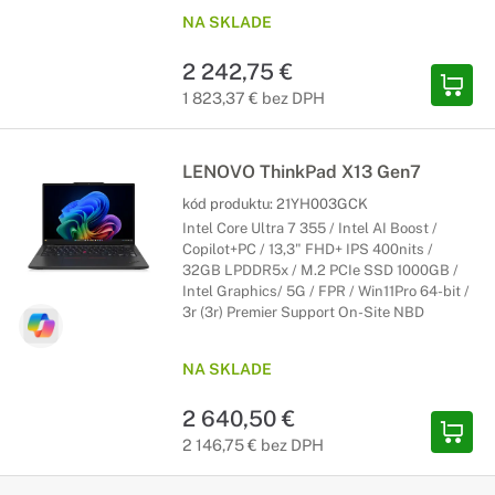
NA SKLADE
2 242,75 €
1 823,37 € bez DPH
LENOVO ThinkPad X13 Gen7
kód produktu:
21YH003GCK
Intel Core Ultra 7 355 / Intel AI Boost /
Copilot+PC / 13,3" FHD+ IPS 400nits /
32GB LPDDR5x / M.2 PCIe SSD 1000GB /
Intel Graphics/ 5G / FPR / Win11Pro 64-bit /
3r (3r) Premier Support On-Site NBD
NA SKLADE
2 640,50 €
2 146,75 € bez DPH