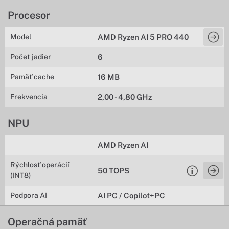
Procesor
Model
AMD Ryzen AI 5 PRO 440
Počet jadier
6
Pamäť cache
16 MB
Frekvencia
2,00 - 4,80 GHz
NPU
AMD Ryzen AI
Rýchlosť operácií
50 TOPS
(INT8)
Podpora AI
AI PC / Copilot+PC
Operačná pamäť