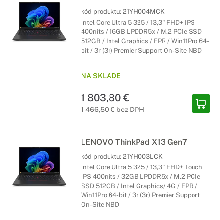
kód produktu:
21YH004MCK
Intel Core Ultra 5 325 / 13,3" FHD+ IPS
400nits / 16GB LPDDR5x / M.2 PCIe SSD
512GB / Intel Graphics / FPR / Win11Pro 64-
bit / 3r (3r) Premier Support On-Site NBD
NA SKLADE
1 803,80 €
1 466,50 € bez DPH
LENOVO ThinkPad X13 Gen7
kód produktu:
21YH003LCK
Intel Core Ultra 5 325 / 13,3" FHD+ Touch
IPS 400nits / 32GB LPDDR5x / M.2 PCIe
SSD 512GB / Intel Graphics/ 4G / FPR /
Win11Pro 64-bit / 3r (3r) Premier Support
On-Site NBD