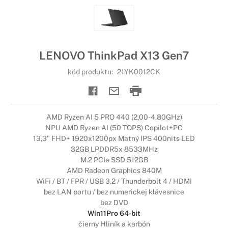
LENOVO ThinkPad X13 Gen7
kód produktu:
21YK0012CK
AMD Ryzen AI 5 PRO 440 (2,00-4,80GHz)
NPU AMD Ryzen AI (50 TOPS) Copilot+PC
13,3" FHD+ 1920x1200px Matný IPS 400nits LED
32GB LPDDR5x 8533MHz
M.2 PCIe SSD 512GB
AMD Radeon Graphics 840M
WiFi / BT / FPR / USB 3.2 / Thunderbolt 4 / HDMI
bez LAN portu / bez numerickej klávesnice
bez DVD
Win11Pro 64-bit
čierny Hliník a karbón