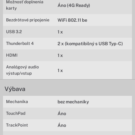
Možnosť doplnenia
Áno (4G Ready)
karty
Bezdrôtové pripojenie
WiFi 802.11 be
USB 3.2
1 x
Thunderbolt 4
2 x (kompatibilný s USB Typ-C)
HDMI
1 x
Analógový audio
1 x
výstup/vstup
Výbava
Mechanika
bez mechaniky
TouchPad
Áno
TrackPoint
Áno