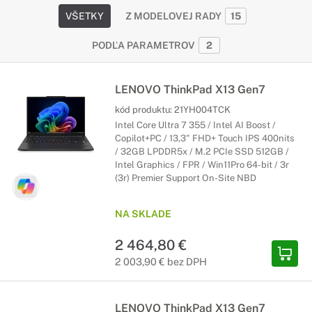
VŠETKY
Z MODELOVEJ RADY
15
PODĽA PARAMETROV
2
LENOVO ThinkPad X13 Gen7
kód produktu:
21YH004TCK
Intel Core Ultra 7 355 / Intel AI Boost /
Copilot+PC / 13,3" FHD+ Touch IPS 400nits
/ 32GB LPDDR5x / M.2 PCIe SSD 512GB /
Intel Graphics / FPR / Win11Pro 64-bit / 3r
(3r) Premier Support On-Site NBD
NA SKLADE
2 464,80 €
2 003,90 € bez DPH
LENOVO ThinkPad X13 Gen7