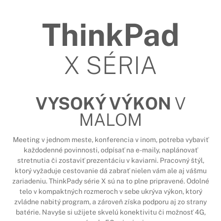
ThinkPad
X SÉRIA
VYSOKÝ VÝKON
V
MALOM
Meeting v jednom meste, konferencia v inom, potreba vybaviť
každodenné povinnosti, odpísať na e-maily, naplánovať
stretnutia či zostaviť prezentáciu v kaviarni. Pracovný štýl,
ktorý vyžaduje cestovanie dá zabrať nielen vám ale aj vášmu
zariadeniu. ThinkPady série X sú na to plne pripravené. Odolné
telo v kompaktných rozmeroch v sebe ukrýva výkon, ktorý
zvládne nabitý program, a zároveň získa podporu aj zo strany
batérie. Navyše si užijete skvelú konektivitu či možnosť 4G,