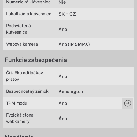
Numerická klávesnica
Nie
Lokalizácia klávesnice
SK + CZ
Podsvietená
Áno
klávesnica
Webová kamera
Áno (IR 5MPX)
Funkcie zabezpečenia
Čítačka odtlačkov
Áno
prstov
Bezpečnostný zámok
Kensington
TPM modul
Áno
Fyzická clona
Áno
webkamery