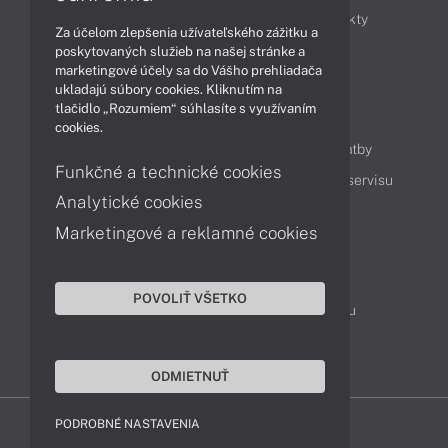
Obchodné informácie
Novinky
Produkty
Za účelom zlepšenia užívateľského zážitku a
Technológie
Videá
poskytovaných služieb na našej stránke a
marketingové účely sa do Vášho prehliadača
ukladajú súbory cookies. Kliknutím na
tlačidlo „Rozumiem“ súhlasíte s využívaním
Obsah
cookies.
Ako nakupovať
Možnosti doručenia a platby
Funkčné a technické cookies
Podpora a servis
Servisné služby
Cenník servisu
Analytické cookies
Marketingové a reklamné cookies
Kontakty
043 4224 771
Obchodné oddelenie
POVOLIŤ VŠETKO
Servisné oddelenie
Reklamácia tovaru
TeamViewer (vzdialená podpora)
ODMIETNUŤ
PODROBNÉ NASTAVENIA