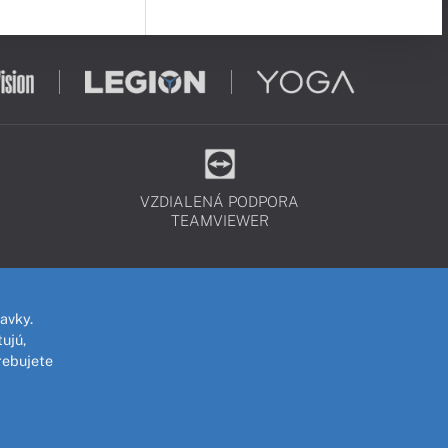
VZDIALENÁ PODPORA
TEAMVIEWER
avky.
ujú,
rebujete