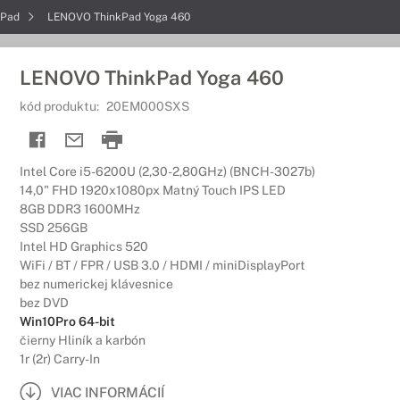
kPad
LENOVO ThinkPad Yoga 460
LENOVO ThinkPad Yoga 460
kód produktu:
20EM000SXS
Intel Core i5-6200U (2,30-2,80GHz) (BNCH-3027b)
14,0" FHD 1920x1080px Matný Touch IPS LED
8GB DDR3 1600MHz
SSD 256GB
Intel HD Graphics 520
WiFi / BT / FPR / USB 3.0 / HDMI / miniDisplayPort
bez numerickej klávesnice
bez DVD
Win10Pro 64-bit
čierny Hliník a karbón
1r (2r) Carry-In
VIAC INFORMÁCIÍ