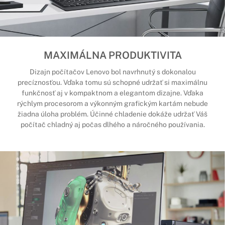
MAXIMÁLNA PRODUKTIVITA
Dizajn počítačov Lenovo bol navrhnutý s dokonalou
precíznosťou. Vďaka tomu sú schopné udržať si maximálnu
funkčnosť aj v kompaktnom a elegantom dizajne. Vďaka
rýchlym procesorom a výkonným grafickým kartám nebude
žiadna úloha problém. Účinné chladenie dokáže udržať Váš
počítač chladný aj počas dlhého a náročného používania.