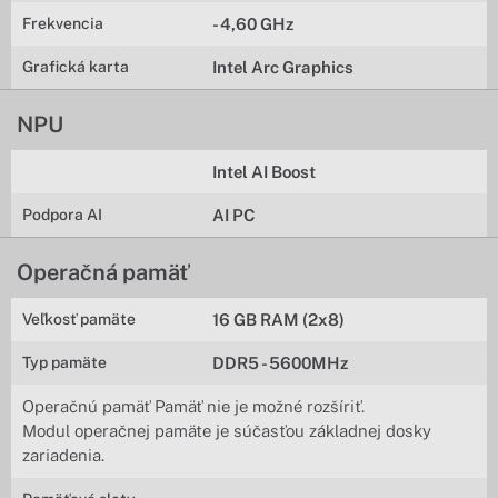
Frekvencia
- 4,60 GHz
Grafická karta
Intel Arc Graphics
NPU
Intel AI Boost
Podpora AI
AI PC
Operačná pamäť
Veľkosť pamäte
16 GB RAM (2x8)
Typ pamäte
DDR5 - 5600MHz
Operačnú pamäť Pamäť nie je možné rozšíriť.
Modul operačnej pamäte je súčasťou základnej dosky
zariadenia.