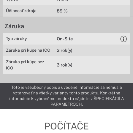
Účinnosť zdroja
89 %
Záruka
Typ záruky
On-Site
Záruka pri kúpe na IČO
3 rok(y)
Záruka pri kúpe bez
3 rok(y)
IČO
Toto je všeobecný popis a uvedené informácie sa nemusia
vzťahovať na všetky varianty tohto produktu. Konkrétne
informácie k vybranému produktu nájdete v ŠPECIFIKÁCIÍ A
PARAMETROCH.
POČÍTAČE