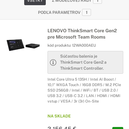
VŠETKY
Z MODELOVEJ RADY
1
PODĽA PARAMETROV
1
LENOVO ThinkSmart Core Gen2
pre Microsoft Team Rooms
kód produktu:
12WA000AEU
Súčasťou balenia je
ThinkSmart Core Gen2 a
ThinkSmart Controller.
Intel Core Ultra 5 135H / Intel AI Boost /
10,1" WXGA Touch / 16GB DDR5 / M.2 PCIe
SSD 256GB / Intel / WiFi / BT / USB 2.0 /
USB 3.2 / USB-C 3.2 / LAN / HDMI / HDMI
vstup / VESA / 3r (3r) On-Site
NA SKLADE
3 156,45 €