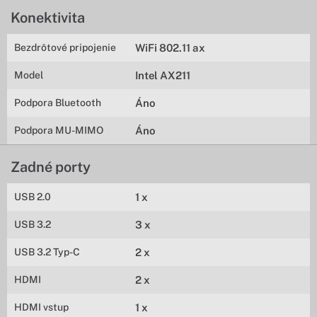
Konektivita
Bezdrôtové pripojenie
WiFi 802.11 ax
Model
Intel AX211
Podpora Bluetooth
Áno
Podpora MU-MIMO
Áno
Zadné porty
USB 2.0
1 x
USB 3.2
3 x
USB 3.2 Typ-C
2 x
HDMI
2 x
HDMI vstup
1 x