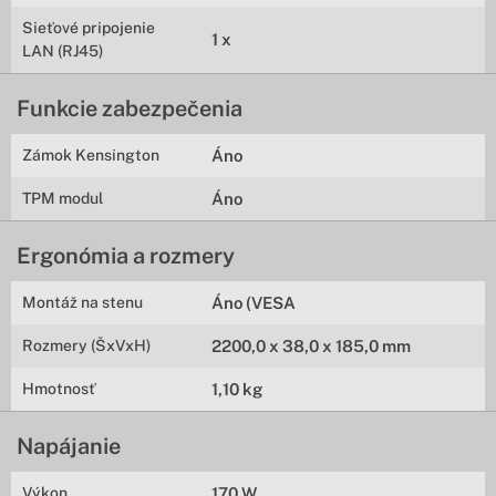
Sieťové pripojenie
1 x
LAN (RJ45)
Funkcie zabezpečenia
Zámok Kensington
Áno
TPM modul
Áno
Ergonómia a rozmery
Montáž na stenu
Áno (VESA
Rozmery (ŠxVxH)
2200,0 x 38,0 x 185,0 mm
Hmotnosť
1,10 kg
Napájanie
Výkon
170 W