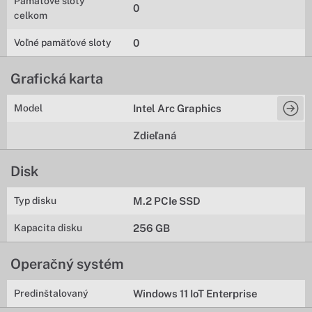
Pamäťové sloty
0
celkom
Voľné pamäťové sloty
0
Grafická karta
Model
Intel Arc Graphics
Zdieľaná
Disk
Typ disku
M.2 PCIe SSD
Kapacita disku
256 GB
Operačný systém
Predinštalovaný
Windows 11 IoT Enterprise