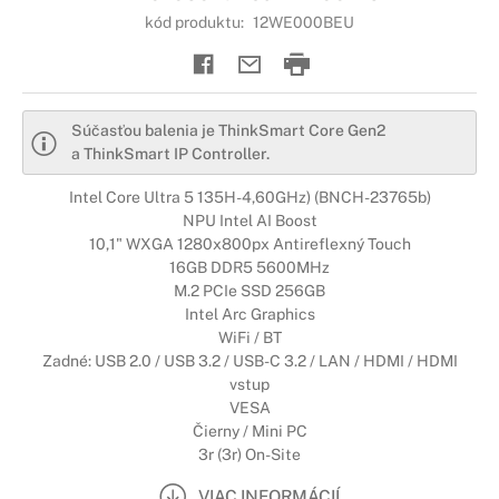
kód produktu:
12WE000BEU
Súčasťou balenia je ThinkSmart Core Gen2
a ThinkSmart IP Controller.
Intel Core Ultra 5 135H-4,60GHz) (BNCH-23765b)
NPU Intel AI Boost
10,1" WXGA 1280x800px Antireflexný Touch
16GB DDR5 5600MHz
M.2 PCIe SSD 256GB
Intel Arc Graphics
WiFi / BT
Zadné: USB 2.0 / USB 3.2 / USB-C 3.2 / LAN / HDMI / HDMI
vstup
VESA
Čierny / Mini PC
3r (3r) On-Site
VIAC INFORMÁCIÍ