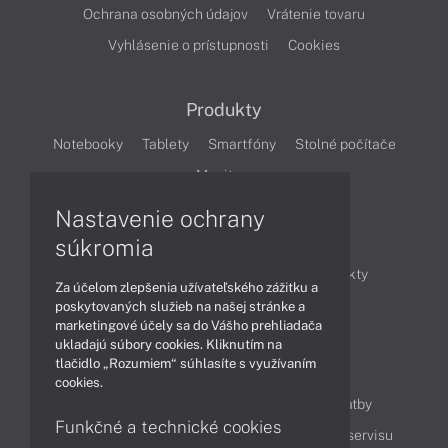
Ochrana osobných údajov
Vrátenie tovaru
Vyhlásenie o prístupnosti
Cookies
Produkty
Notebooky
Tablety
Smartfóny
Stolné počítače
Monitory
Nastavenie ochrany
Články
súkromia
Obchodné informácie
Novinky
Produkty
Za účelom zlepšenia užívateľského zážitku a
Technológie
Videá
poskytovaných služieb na našej stránke a
marketingové účely sa do Vášho prehliadača
ukladajú súbory cookies. Kliknutím na
tlačidlo „Rozumiem“ súhlasíte s využívaním
Obsah
cookies.
Ako nakupovať
Možnosti doručenia a platby
Funkčné a technické cookies
Podpora a servis
Servisné služby
Cenník servisu