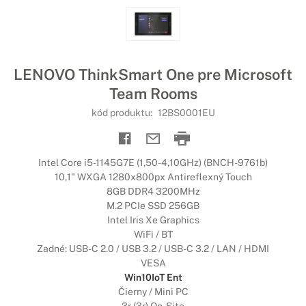
LENOVO ThinkSmart One pre Microsoft
Team Rooms
kód produktu:
12BS0001EU
Intel Core i5-1145G7E (1,50-4,10GHz) (BNCH-9761b)
10,1" WXGA 1280x800px Antireflexný Touch
8GB DDR4 3200MHz
M.2 PCIe SSD 256GB
Intel Iris Xe Graphics
WiFi / BT
Zadné: USB-C 2.0 / USB 3.2 / USB-C 3.2 / LAN / HDMI
VESA
Win10IoT Ent
Čierny / Mini PC