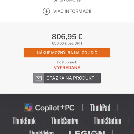
3r (3r) On-Site
VIAC INFORMÁCIÍ
806,95 €
656,06 € bez DPH
NÁKUP MOŽNÝ IBA NA IČO / DIČ
Dostupnosť:
VYPREDANÉ
OTÁZKA NA PRODUKT