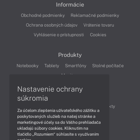
Informácie
Obchodné podmienky
Reklamačné podmienky
Ochrana osobných údajov
Vrátenie tovaru
Vyhlásenie o prístupnosti
Cookies
Produkty
Notebooky
Tablety
Smartfóny
Stolné počítače
Monitory
Nastavenie ochrany
Články
súkromia
Obchodné informácie
Novinky
Produkty
Za účelom zlepšenia užívateľského zážitku a
Technológie
Videá
poskytovaných služieb na našej stránke a
marketingové účely sa do Vášho prehliadača
ukladajú súbory cookies. Kliknutím na
tlačidlo „Rozumiem“ súhlasíte s využívaním
Obsah