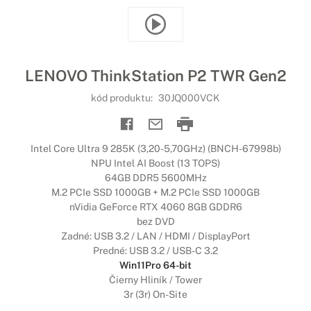
LENOVO ThinkStation P2 TWR Gen2
kód produktu:
30JQ000VCK
Intel Core Ultra 9 285K (3,20-5,70GHz) (BNCH-67998b)
NPU Intel AI Boost (13 TOPS)
64GB DDR5 5600MHz
M.2 PCIe SSD 1000GB + M.2 PCIe SSD 1000GB
nVidia GeForce RTX 4060 8GB GDDR6
bez DVD
Zadné: USB 3.2 / LAN / HDMI / DisplayPort
Predné: USB 3.2 / USB-C 3.2
Win11Pro 64-bit
Čierny Hliník / Tower
3r (3r) On-Site