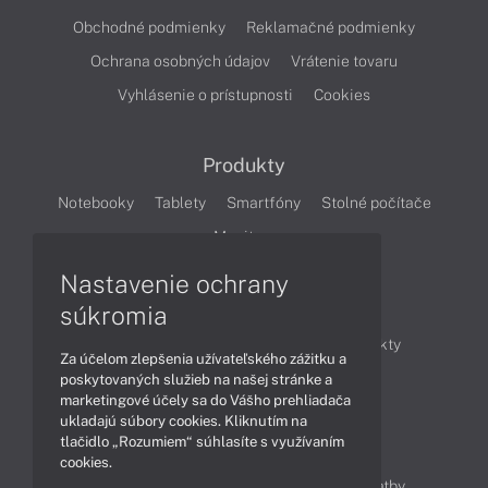
Obchodné podmienky
Reklamačné podmienky
Ochrana osobných údajov
Vrátenie tovaru
Vyhlásenie o prístupnosti
Cookies
Produkty
Notebooky
Tablety
Smartfóny
Stolné počítače
Monitory
Nastavenie ochrany
Články
súkromia
Obchodné informácie
Novinky
Produkty
Za účelom zlepšenia užívateľského zážitku a
Technológie
Videá
poskytovaných služieb na našej stránke a
marketingové účely sa do Vášho prehliadača
ukladajú súbory cookies. Kliknutím na
tlačidlo „Rozumiem“ súhlasíte s využívaním
Obsah
cookies.
Ako nakupovať
Možnosti doručenia a platby