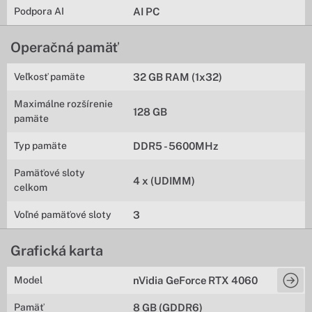
Podpora AI
AI PC
Operačná pamäť
Veľkosť pamäte
32 GB RAM (1x32)
Maximálne rozšírenie
128 GB
pamäte
Typ pamäte
DDR5 - 5600MHz
Pamäťové sloty
4 x (UDIMM)
celkom
Voľné pamäťové sloty
3
Grafická karta
Model
nVidia GeForce RTX 4060
Pamäť
8 GB (GDDR6)