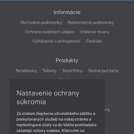
Informácie
Obchodné podmienky
Reklamačné podmienky
Ochrana osobných údajov
Vrátenie tovaru
Vyhlásenie o prístupnosti
Cookies
Produkty
Notebooky
Tablety
Smartfóny
Stolné počítače
Monitory
Nastavenie ochrany
Články
súkromia
Obchodné informácie
Novinky
Produkty
Za účelom zlepšenia užívateľského zážitku a
Technológie
Videá
poskytovaných služieb na našej stránke a
marketingové účely sa do Vášho prehliadača
ukladajú súbory cookies. Kliknutím na