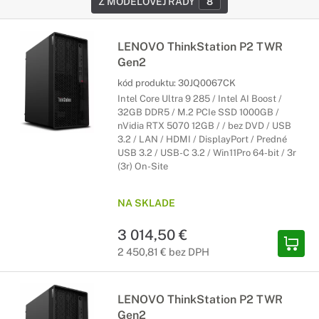
Z MODELOVEJ RADY
8
LENOVO ThinkStation P2 TWR
Gen2
kód produktu:
30JQ0067CK
Intel Core Ultra 9 285 / Intel AI Boost /
32GB DDR5 / M.2 PCIe SSD 1000GB /
nVidia RTX 5070 12GB / / bez DVD / USB
3.2 / LAN / HDMI / DisplayPort / Predné
USB 3.2 / USB-C 3.2 / Win11Pro 64-bit / 3r
(3r) On-Site
NA SKLADE
3 014,50 €
2 450,81 € bez DPH
LENOVO ThinkStation P2 TWR
Gen2