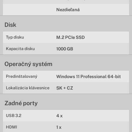
Nezdieľaná
Disk
Typ disku
M.2 PCIe SSD
Kapacita disku
1000 GB
Operačný systém
Predinštalovaný
Windows 11 Professional 64-bit
Lokalizácia klávesnice
SK + CZ
Zadné porty
USB 3.2
4 x
HDMI
1 x