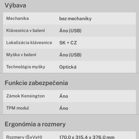
Výbava
Mechanika
bez mechaniky
Klávesnica v balení
Áno (USB)
Lokalizácia klávesnice
SK + CZ
Myška v balení
Áno (USB)
Technológia myšky
Optická
Funkcie zabezpečenia
Zámok Kensington
Áno
TPM modul
Áno
Ergonómia a rozmery
Rozmery (ŠxVxH)
170,0 x 315,4 x 376,0 mm