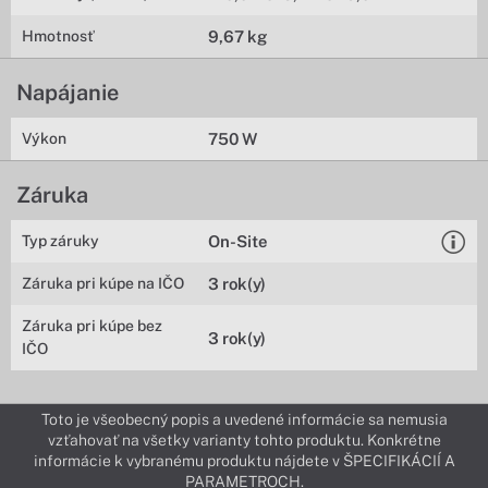
Hmotnosť
9,67 kg
Napájanie
Výkon
750 W
Záruka
Typ záruky
On-Site
Záruka pri kúpe na IČO
3 rok(y)
Záruka pri kúpe bez
3 rok(y)
IČO
Toto je všeobecný popis a uvedené informácie sa nemusia
vzťahovať na všetky varianty tohto produktu. Konkrétne
informácie k vybranému produktu nájdete v ŠPECIFIKÁCIÍ A
PARAMETROCH.