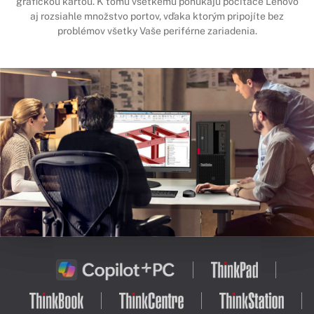
grafickou kartou. K tomu všetkému ponúkajú počítače Lenovo
aj rozsiahle množstvo portov, vďaka ktorým pripojíte bez
problémov všetky Vaše periférne zariadenia.