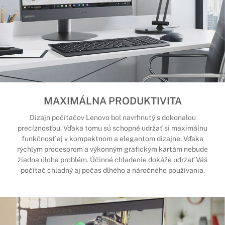
MAXIMÁLNA PRODUKTIVITA
Dizajn počítačov Lenovo bol navrhnutý s dokonalou
precíznosťou. Vďaka tomu sú schopné udržať si maximálnu
funkčnosť aj v kompaktnom a elegantom dizajne. Vďaka
rýchlym procesorom a výkonným grafickým kartám nebude
žiadna úloha problém. Účinné chladenie dokáže udržať Váš
počítač chladný aj počas dlhého a náročného používania.