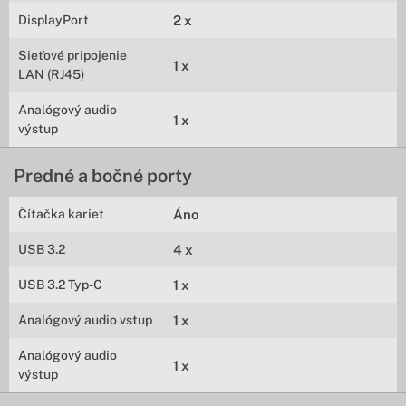
DisplayPort
2 x
Sieťové pripojenie
1 x
LAN (RJ45)
Analógový audio
1 x
výstup
Predné a bočné porty
Čítačka kariet
Áno
USB 3.2
4 x
USB 3.2 Typ-C
1 x
Analógový audio vstup
1 x
Analógový audio
1 x
výstup