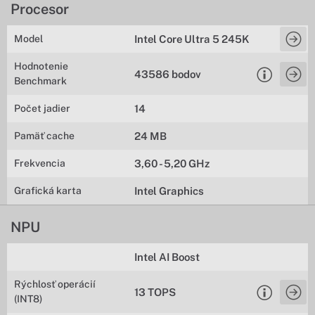
Procesor
Model
Intel Core Ultra 5 245K
Hodnotenie
43586 bodov
Benchmark
Počet jadier
14
Pamäť cache
24 MB
Frekvencia
3,60 - 5,20 GHz
Grafická karta
Intel Graphics
NPU
Intel AI Boost
Rýchlosť operácií
13 TOPS
(INT8)