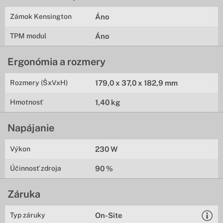
Zámok Kensington
Áno
TPM modul
Áno
Ergonómia a rozmery
Rozmery (ŠxVxH)
179,0 x 37,0 x 182,9 mm
Hmotnosť
1,40 kg
Napájanie
Výkon
230 W
Účinnosť zdroja
90 %
Záruka
Typ záruky
On-Site