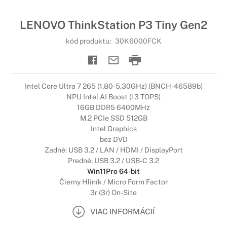
LENOVO ThinkStation P3 Tiny Gen2
kód produktu:
30K6000FCK
Intel Core Ultra 7 265 (1,80-5,30GHz) (BNCH-46589b)
NPU Intel AI Boost (13 TOPS)
16GB DDR5 6400MHz
M.2 PCIe SSD 512GB
Intel Graphics
bez DVD
Zadné: USB 3.2 / LAN / HDMI / DisplayPort
Predné: USB 3.2 / USB-C 3.2
Win11Pro 64-bit
Čierny Hliník / Micro Form Factor
3r (3r) On-Site
VIAC INFORMÁCIÍ