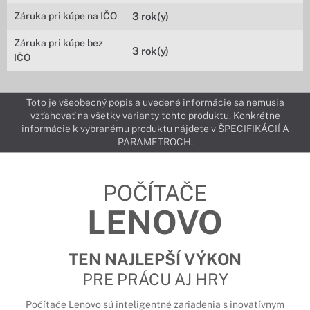
Záruka pri kúpe na IČO
3 rok(y)
Záruka pri kúpe bez
3 rok(y)
IČO
Toto je všeobecný popis a uvedené informácie sa nemusia
vzťahovať na všetky varianty tohto produktu. Konkrétne
informácie k vybranému produktu nájdete v ŠPECIFIKÁCIÍ A
PARAMETROCH.
POČÍTAČE
LENOVO
TEN NAJLEPŠÍ VÝKON
PRE PRÁCU AJ HRY
Počítače Lenovo sú inteligentné zariadenia s inovatívnym