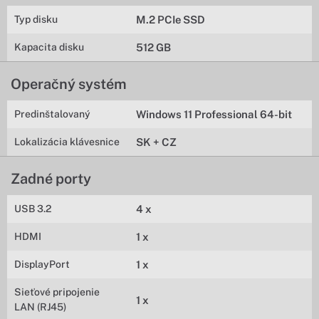
Typ disku
M.2 PCIe SSD
Kapacita disku
512 GB
Operačný systém
Predinštalovaný
Windows 11 Professional 64-bit
Lokalizácia klávesnice
SK + CZ
Zadné porty
USB 3.2
4 x
HDMI
1 x
DisplayPort
1 x
Sieťové pripojenie
1 x
LAN (RJ45)