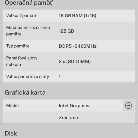
Operačná pamäť
Veľkosť pamäte
16 GB RAM (1x16)
Maximálne rozšírenie
128 GB
pamäte
Typ pamäte
DDR5 - 6400MHz
Pamäťové sloty
2 x (SO-DIMM)
celkom
Voľné pamäťové sloty
1
Grafická karta
Model
Intel Graphics
Zdieľaná
Disk