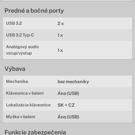
Predné a bočné porty
USB 3.2
2 x
USB 3.2 Typ-C
1 x
Analógový audio
1 x
vstup/výstup
Výbava
Mechanika
bez mechaniky
Klávesnica v balení
Áno (USB)
Lokalizácia klávesnice
SK + CZ
Myška v balení
Áno (USB)
Funkcie zabezpečenia