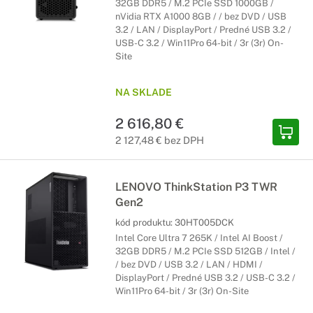
32GB DDR5 / M.2 PCIe SSD 1000GB /
nVidia RTX A1000 8GB / / bez DVD / USB
3.2 / LAN / DisplayPort / Predné USB 3.2 /
USB-C 3.2 / Win11Pro 64-bit / 3r (3r) On-
Site
NA SKLADE
2 616,80 €
2 127,48 € bez DPH
LENOVO ThinkStation P3 TWR
Gen2
kód produktu:
30HT005DCK
Intel Core Ultra 7 265K / Intel AI Boost /
32GB DDR5 / M.2 PCIe SSD 512GB / Intel /
/ bez DVD / USB 3.2 / LAN / HDMI /
DisplayPort / Predné USB 3.2 / USB-C 3.2 /
Win11Pro 64-bit / 3r (3r) On-Site