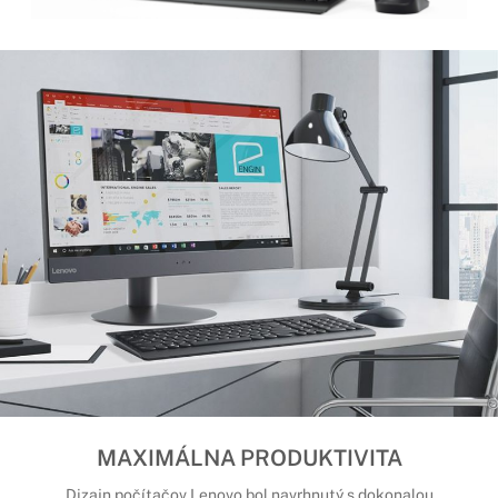
MAXIMÁLNA PRODUKTIVITA
Dizajn počítačov Lenovo bol navrhnutý s dokonalou