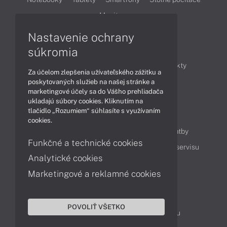
Monitory
Nastavenie ochrany
Články
súkromia
Obchodné informácie
Novinky
Produkty
Za účelom zlepšenia užívateľského zážitku a
Technológie
Videá
poskytovaných služieb na našej stránke a
marketingové účely sa do Vášho prehliadača
ukladajú súbory cookies. Kliknutím na
tlačidlo „Rozumiem“ súhlasíte s využívaním
Obsah
cookies.
Ako nakupovať
Možnosti doručenia a platby
Funkčné a technické cookies
Podpora a servis
Servisné služby
Cenník servisu
Analytické cookies
Marketingové a reklamné cookies
Kontakty
043 4224 771
Obchodné oddelenie
POVOLIŤ VŠETKO
Servisné oddelenie
Reklamácia tovaru