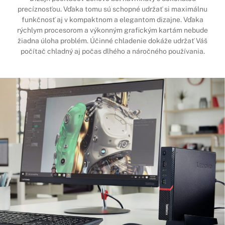
precíznosťou. Vďaka tomu sú schopné udržať si maximálnu
funkčnosť aj v kompaktnom a elegantom dizajne. Vďaka
rýchlym procesorom a výkonným grafickým kartám nebude
žiadna úloha problém. Účinné chladenie dokáže udržať Váš
počítač chladný aj počas dlhého a náročného používania.