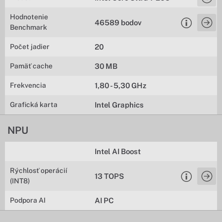
Hodnotenie
46589 bodov
Benchmark
Počet jadier
20
Pamäť cache
30 MB
Frekvencia
1,80 - 5,30 GHz
Grafická karta
Intel Graphics
NPU
Intel AI Boost
Rýchlosť operácií
13 TOPS
(INT8)
Podpora AI
AI PC