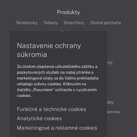
Produkty
Notebooky
Tablety
Smartfóny
Stolné počítače
Monitory
Nastavenie ochrany
Články
súkromia
Obchodné informácie
Novinky
Produkty
Za účelom zlepšenia užívateľského zážitku a
Technológie
Videá
poskytovaných služieb na našej stránke a
marketingové účely sa do Vášho prehliadača
ukladajú súbory cookies. Kliknutím na
tlačidlo „Rozumiem“ súhlasíte s využívaním
Obsah
cookies.
Ako nakupovať
Možnosti doručenia a platby
Funkčné a technické cookies
Podpora a servis
Servisné služby
Cenník servisu
Analytické cookies
Marketingové a reklamné cookies
Kontakty