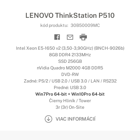
LENOVO ThinkStation P510
kód produktu:
30B50009MC
Intel Xeon E5-1650 v2 (3,50-3,90GHz) (BNCH-9026b)
8GB DDR4 2133MHz
SSD 256GB
nVidia Quadro M2000 4GB DDR5
DVD-RW
Zadné: PS/2 / USB 2.0 / USB 3.0 / LAN / RS232
Predné: USB 3.0
Win7Pro 64-bit + Win10Pro 64-bit
Čierny Hliník / Tower
3r (3r) On-Site
VIAC INFORMÁCIÍ