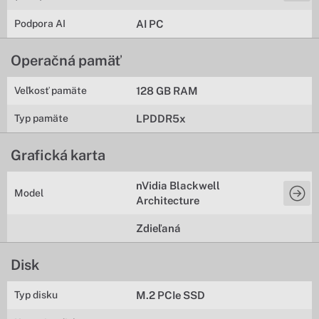
Podpora AI
AI PC
Operačná pamäť
Veľkosť pamäte
128 GB RAM
Typ pamäte
LPDDR5x
Grafická karta
nVidia Blackwell
Model
Architecture
Zdieľaná
Disk
Typ disku
M.2 PCIe SSD