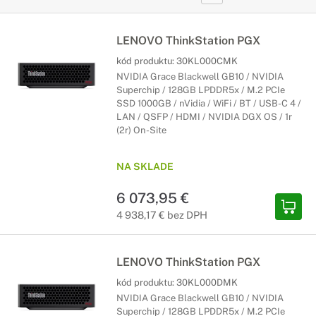
LENOVO ThinkStation PGX
kód produktu:
30KL000CMK
NVIDIA Grace Blackwell GB10 / NVIDIA
Superchip / 128GB LPDDR5x / M.2 PCIe
SSD 1000GB / nVidia / WiFi / BT / USB-C 4 /
LAN / QSFP / HDMI / NVIDIA DGX OS / 1r
(2r) On-Site
NA SKLADE
6 073,95 €
4 938,17 € bez DPH
LENOVO ThinkStation PGX
kód produktu:
30KL000DMK
NVIDIA Grace Blackwell GB10 / NVIDIA
Superchip / 128GB LPDDR5x / M.2 PCIe