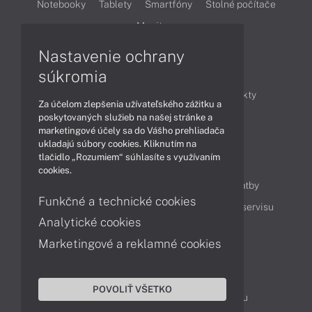
Notebooky
Tablety
Smartfóny
Stolné počítače
Monitory
Nastavenie ochrany
Články
súkromia
Obchodné informácie
Novinky
Produkty
Za účelom zlepšenia užívateľského zážitku a
Technológie
Videá
poskytovaných služieb na našej stránke a
marketingové účely sa do Vášho prehliadača
ukladajú súbory cookies. Kliknutím na
tlačidlo „Rozumiem“ súhlasíte s využívaním
Obsah
cookies.
Ako nakupovať
Možnosti doručenia a platby
Funkčné a technické cookies
Podpora a servis
Servisné služby
Cenník servisu
Analytické cookies
Marketingové a reklamné cookies
Kontakty
043 4224 771
Obchodné oddelenie
POVOLIŤ VŠETKO
Servisné oddelenie
Reklamácia tovaru