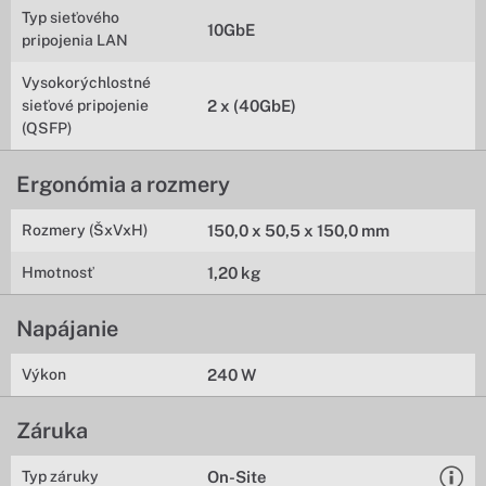
Typ sieťového
10GbE
pripojenia LAN
Vysokorýchlostné
sieťové pripojenie
2 x (40GbE)
(QSFP)
Ergonómia a rozmery
Rozmery (ŠxVxH)
150,0 x 50,5 x 150,0 mm
Hmotnosť
1,20 kg
Napájanie
Výkon
240 W
Záruka
Typ záruky
On-Site