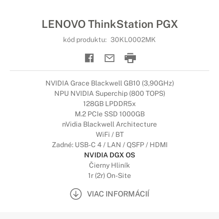
LENOVO ThinkStation PGX
kód produktu:
30KL0002MK
NVIDIA Grace Blackwell GB10 (3,90GHz)
NPU NVIDIA Superchip (800 TOPS)
128GB LPDDR5x
M.2 PCIe SSD 1000GB
nVidia Blackwell Architecture
WiFi / BT
Zadné: USB-C 4 / LAN / QSFP / HDMI
NVIDIA DGX OS
Čierny Hliník
1r (2r) On-Site
VIAC INFORMÁCIÍ