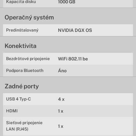
Kapacita disku
1000 GB
Operačný systém
Predinštalovaný
NVIDIA DGX OS
Konektivita
Bezdrôtové pripojenie
WiFi 802.11 be
Podpora Bluetooth
Áno
Zadné porty
USB 4 Typ-C
4 x
HDMI
1 x
Sieťové pripojenie
1 x
LAN (RJ45)