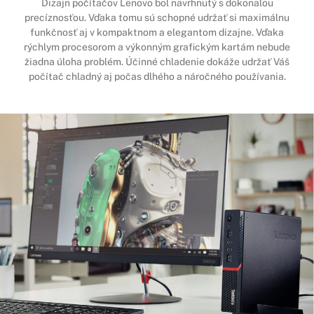
Dizajn počítačov Lenovo bol navrhnutý s dokonalou
precíznosťou. Vďaka tomu sú schopné udržať si maximálnu
funkčnosť aj v kompaktnom a elegantom dizajne. Vďaka
rýchlym procesorom a výkonným grafickým kartám nebude
žiadna úloha problém. Účinné chladenie dokáže udržať Váš
počítač chladný aj počas dlhého a náročného používania.