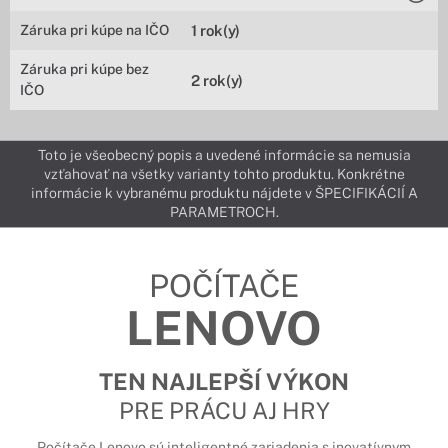
Záruka pri kúpe na IČO
1 rok(y)
Záruka pri kúpe bez
2 rok(y)
IČO
Toto je všeobecný popis a uvedené informácie sa nemusia
vzťahovať na všetky varianty tohto produktu. Konkrétne
informácie k vybranému produktu nájdete v ŠPECIFIKÁCIÍ A
PARAMETROCH.
POČÍTAČE
LENOVO
TEN NAJLEPŠÍ VÝKON
PRE PRÁCU AJ HRY
Počítače Lenovo sú inteligentné zariadenia s inovatívnym