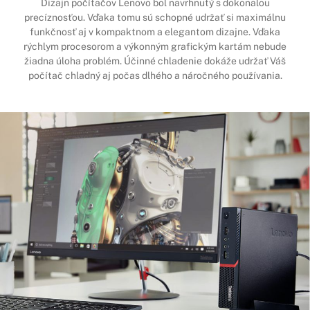
Dizajn počítačov Lenovo bol navrhnutý s dokonalou
precíznosťou. Vďaka tomu sú schopné udržať si maximálnu
funkčnosť aj v kompaktnom a elegantom dizajne. Vďaka
rýchlym procesorom a výkonným grafickým kartám nebude
žiadna úloha problém. Účinné chladenie dokáže udržať Váš
počítač chladný aj počas dlhého a náročného používania.