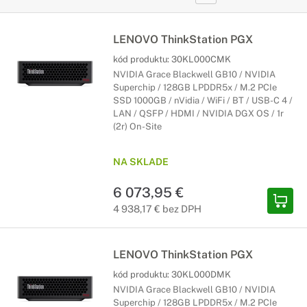
LENOVO ThinkStation PGX
kód produktu:
30KL000CMK
NVIDIA Grace Blackwell GB10 / NVIDIA
Superchip / 128GB LPDDR5x / M.2 PCIe
SSD 1000GB / nVidia / WiFi / BT / USB-C 4 /
LAN / QSFP / HDMI / NVIDIA DGX OS / 1r
(2r) On-Site
NA SKLADE
6 073,95 €
4 938,17 € bez DPH
LENOVO ThinkStation PGX
kód produktu:
30KL000DMK
NVIDIA Grace Blackwell GB10 / NVIDIA
Superchip / 128GB LPDDR5x / M.2 PCIe