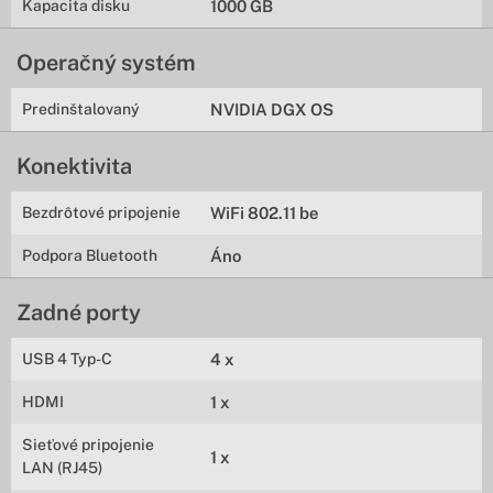
Kapacita disku
1000 GB
Operačný systém
Predinštalovaný
NVIDIA DGX OS
Konektivita
Bezdrôtové pripojenie
WiFi 802.11 be
Podpora Bluetooth
Áno
Zadné porty
USB 4 Typ-C
4 x
HDMI
1 x
Sieťové pripojenie
1 x
LAN (RJ45)