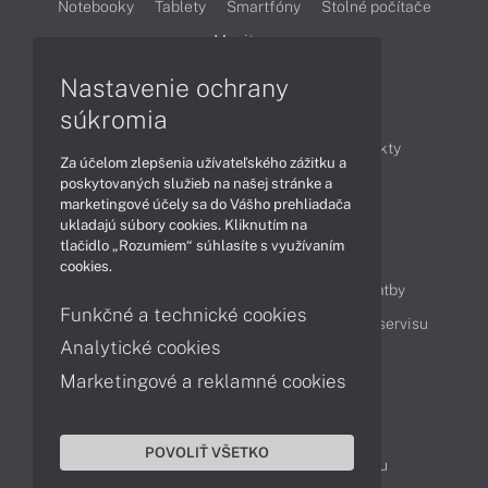
Notebooky
Tablety
Smartfóny
Stolné počítače
Monitory
Nastavenie ochrany
Články
súkromia
Obchodné informácie
Novinky
Produkty
Za účelom zlepšenia užívateľského zážitku a
Technológie
Videá
poskytovaných služieb na našej stránke a
marketingové účely sa do Vášho prehliadača
ukladajú súbory cookies. Kliknutím na
tlačidlo „Rozumiem“ súhlasíte s využívaním
Obsah
cookies.
Ako nakupovať
Možnosti doručenia a platby
Funkčné a technické cookies
Podpora a servis
Servisné služby
Cenník servisu
Analytické cookies
Marketingové a reklamné cookies
Kontakty
043 4224 771
Obchodné oddelenie
POVOLIŤ VŠETKO
Servisné oddelenie
Reklamácia tovaru