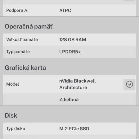
Podpora AI
AI PC
Operačná pamäť
Veľkosť pamäte
128 GB RAM
Typ pamäte
LPDDR5x
Grafická karta
nVidia Blackwell
Model
Architecture
Zdieľaná
Disk
Typ disku
M.2 PCIe SSD