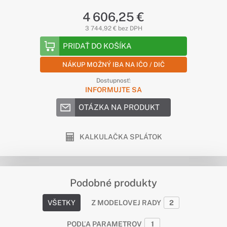
4 606,25 €
3 744,92 € bez DPH
PRIDAŤ DO KOŠÍKA
NÁKUP MOŽNÝ IBA NA IČO / DIČ
Dostupnosť:
INFORMUJTE SA
OTÁZKA NA PRODUKT
KALKULAČKA SPLÁTOK
Podobné produkty
VŠETKY
Z MODELOVEJ RADY
2
PODĽA PARAMETROV
1