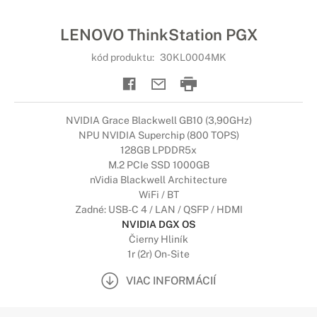
LENOVO ThinkStation PGX
kód produktu:
30KL0004MK
NVIDIA Grace Blackwell GB10 (3,90GHz)
NPU NVIDIA Superchip (800 TOPS)
128GB LPDDR5x
M.2 PCIe SSD 1000GB
nVidia Blackwell Architecture
WiFi / BT
Zadné: USB-C 4 / LAN / QSFP / HDMI
NVIDIA DGX OS
Čierny Hliník
1r (2r) On-Site
VIAC INFORMÁCIÍ