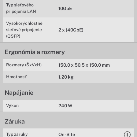
Typ sieťového
10GbE
pripojenia LAN
Vysokorýchlostné
sieťové pripojenie
2 x (40GbE)
(QSFP)
Ergonómia a rozmery
Rozmery (ŠxVxH)
150,0 x 50,5 x 150,0 mm
Hmotnosť
1,20 kg
Napájanie
Výkon
240 W
Záruka
Typ záruky
On-Site