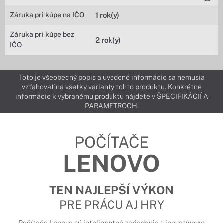
Záruka pri kúpe na IČO
1 rok(y)
Záruka pri kúpe bez
2 rok(y)
IČO
Toto je všeobecný popis a uvedené informácie sa nemusia
vzťahovať na všetky varianty tohto produktu. Konkrétne
informácie k vybranému produktu nájdete v ŠPECIFIKÁCIÍ A
PARAMETROCH.
POČÍTAČE
LENOVO
TEN NAJLEPŠÍ VÝKON
PRE PRÁCU AJ HRY
Počítače Lenovo sú inteligentné zariadenia s inovatívnym