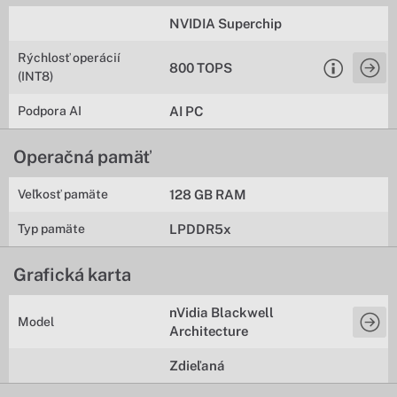
NVIDIA Superchip
Rýchlosť operácií
800 TOPS
(INT8)
Podpora AI
AI PC
Operačná pamäť
Veľkosť pamäte
128 GB RAM
Typ pamäte
LPDDR5x
Grafická karta
nVidia Blackwell
Model
Architecture
Zdieľaná