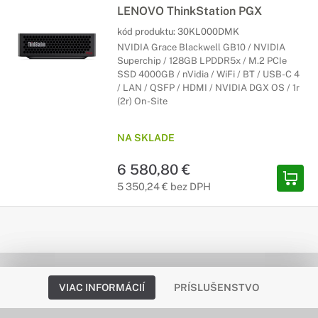
LENOVO ThinkStation PGX
kód produktu:
30KL000DMK
NVIDIA Grace Blackwell GB10 / NVIDIA
Superchip / 128GB LPDDR5x / M.2 PCIe
SSD 4000GB / nVidia / WiFi / BT / USB-C 4
/ LAN / QSFP / HDMI / NVIDIA DGX OS / 1r
(2r) On-Site
NA SKLADE
6 580,80 €
5 350,24 € bez DPH
VIAC INFORMÁCIÍ
PRÍSLUŠENSTVO