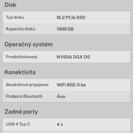
Disk
Typ disku
M.2 PCIe SSD
Kapacita disku
1000 GB
Operačný systém
Predinštalovaný
NVIDIA DGX OS
Konektivita
Bezdrôtové pripojenie
WiFi 802.11 be
Podpora Bluetooth
Áno
Zadné porty
USB 4 Typ-C
4 x