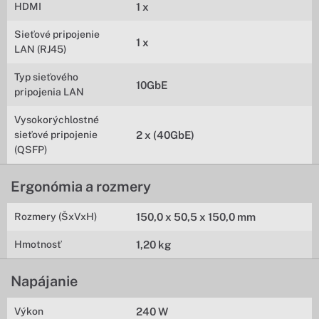
HDMI
1 x
Sieťové pripojenie
1 x
LAN (RJ45)
Typ sieťového
10GbE
pripojenia LAN
Vysokorýchlostné
sieťové pripojenie
2 x (40GbE)
(QSFP)
Ergonómia a rozmery
Rozmery (ŠxVxH)
150,0 x 50,5 x 150,0 mm
Hmotnosť
1,20 kg
Napájanie
Výkon
240 W