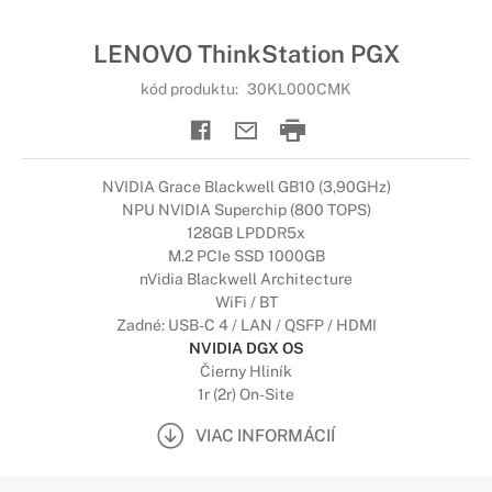
LENOVO ThinkStation PGX
kód produktu:
30KL000CMK
NVIDIA Grace Blackwell GB10 (3,90GHz)
NPU NVIDIA Superchip (800 TOPS)
128GB LPDDR5x
M.2 PCIe SSD 1000GB
nVidia Blackwell Architecture
WiFi / BT
Zadné: USB-C 4 / LAN / QSFP / HDMI
NVIDIA DGX OS
Čierny Hliník
1r (2r) On-Site
VIAC INFORMÁCIÍ