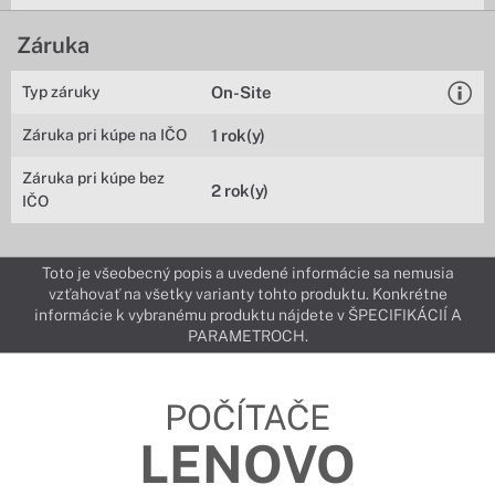
Záruka
Typ záruky
On-Site
Záruka pri kúpe na IČO
1 rok(y)
Záruka pri kúpe bez
2 rok(y)
IČO
Toto je všeobecný popis a uvedené informácie sa nemusia
vzťahovať na všetky varianty tohto produktu. Konkrétne
informácie k vybranému produktu nájdete v ŠPECIFIKÁCIÍ A
PARAMETROCH.
POČÍTAČE
LENOVO