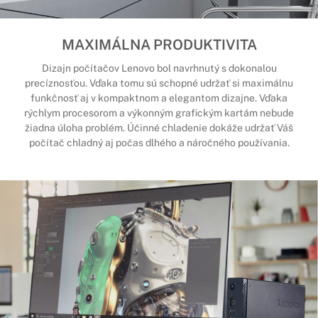
MAXIMÁLNA PRODUKTIVITA
Dizajn počítačov Lenovo bol navrhnutý s dokonalou
precíznosťou. Vďaka tomu sú schopné udržať si maximálnu
funkčnosť aj v kompaktnom a elegantom dizajne. Vďaka
rýchlym procesorom a výkonným grafickým kartám nebude
žiadna úloha problém. Účinné chladenie dokáže udržať Váš
počítač chladný aj počas dlhého a náročného používania.