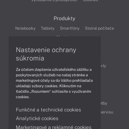
Produkty
Notebooky
Tablety
Smartfóny
Stolné počítače
Monitory
Nastavenie ochrany
Články
súkromia
Obchodné informácie
Novinky
Produkty
Za účelom zlepšenia užívateľského zážitku a
Technológie
Videá
poskytovaných služieb na našej stránke a
marketingové účely sa do Vášho prehliadača
ukladajú súbory cookies. Kliknutím na
tlačidlo „Rozumiem“ súhlasíte s využívaním
Obsah
cookies.
Ako nakupovať
Možnosti doručenia a platby
Funkčné a technické cookies
Podpora a servis
Servisné služby
Cenník servisu
Analytické cookies
Marketingové a reklamné cookies