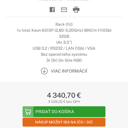
Rack (1U)
1x Intel Xeon 6315P (2,80-5,20GHz) (BNCH-11105b)
32GB
(4x 3,5")
USB 3.2 / RS232 / LAN (1Gb) / VGA
Bez operačného systému
3r (3r) On-Site NBD
VIAC INFORMÁCIÍ
4 340,70 €
3 529,02 € bez DPH
PRIDAŤ DO KOŠÍKA
NÁKUP MOŽNÝ IBA NA IČO / DIČ