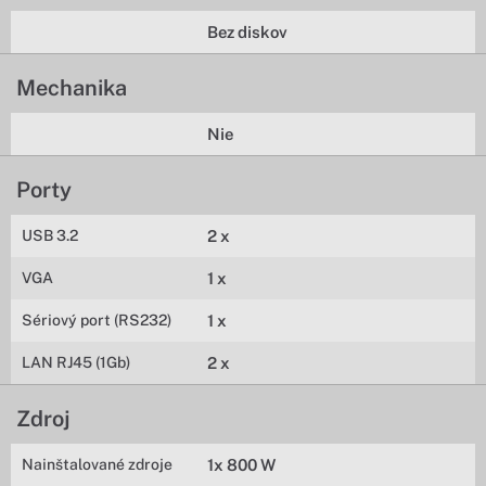
Bez diskov
Mechanika
Nie
Porty
USB 3.2
2 x
VGA
1 x
Sériový port (RS232)
1 x
LAN RJ45 (1Gb)
2 x
Zdroj
Nainštalované zdroje
1x 800 W