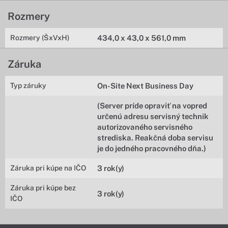
Rozmery
Rozmery (ŠxVxH)
434,0 x 43,0 x 561,0 mm
Záruka
Typ záruky
On-Site Next Business Day
(Server príde opraviť na vopred
určenú adresu servisný technik
autorizovaného servisného
strediska. Reakčná doba servisu
je do jedného pracovného dňa.)
Záruka pri kúpe na IČO
3 rok(y)
Záruka pri kúpe bez
3 rok(y)
IČO