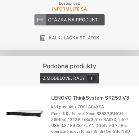
Dostupnosť:
INFORMUJTE SA
OTÁZKA NA PRODUKT
KALKULAČKA SPLÁTOK
Podobné produkty
Z MODELOVEJ RADY
1
LENOVO ThinkSystem SR250 V3
kód produktu:
7DCLA04XEA
Rack (1U) / 1x Intel Xeon 6353P (BNCH-
26910b) / 32GB / (8x 2,5") / RAID 0, 1, 10 /
USB 3.2 / RS232 / LAN (1Gb) / VGA / Bez
operačného systému / 3r (3r) On-Site NBD