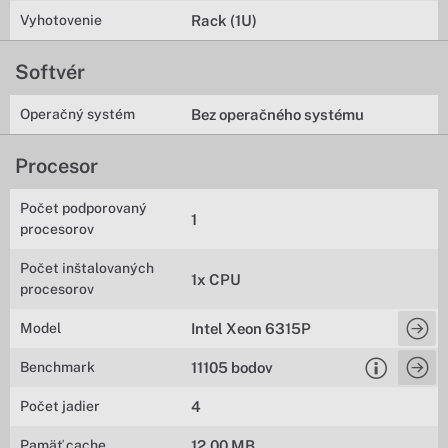
Vyhotovenie
Rack (1U)
Softvér
Operačný systém
Bez operačného systému
Procesor
Počet podporovaný
1
procesorov
Počet inštalovaných
1x CPU
procesorov
Model
Intel Xeon 6315P
Benchmark
11105 bodov
Počet jadier
4
Pamäť cache
12,00 MB