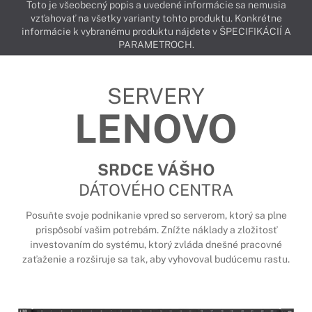
Toto je všeobecný popis a uvedené informácie sa nemusia
vzťahovať na všetky varianty tohto produktu. Konkrétne
informácie k vybranému produktu nájdete v ŠPECIFIKÁCIÍ A
PARAMETROCH.
SERVERY
LENOVO
SRDCE VÁŠHO
DÁTOVÉHO CENTRA
Posuňte svoje podnikanie vpred so serverom, ktorý sa plne
prispôsobí vašim potrebám. Znížte náklady a zložitosť
investovaním do systému, ktorý zvláda dnešné pracovné
zaťaženie a rozširuje sa tak, aby vyhovoval budúcemu rastu.