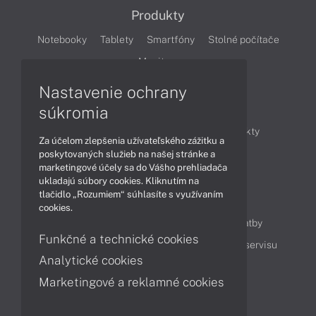
Produkty
Notebooky
Tablety
Smartfóny
Stolné počítače
Monitory
Nastavenie ochrany
Články
súkromia
Obchodné informácie
Novinky
Produkty
Za účelom zlepšenia užívateľského zážitku a
Technológie
Videá
poskytovaných služieb na našej stránke a
marketingové účely sa do Vášho prehliadača
ukladajú súbory cookies. Kliknutím na
tlačidlo „Rozumiem“ súhlasíte s využívaním
Obsah
cookies.
Ako nakupovať
Možnosti doručenia a platby
Funkčné a technické cookies
Podpora a servis
Servisné služby
Cenník servisu
Analytické cookies
Marketingové a reklamné cookies
Kontakty
043 4224 771
Obchodné oddelenie